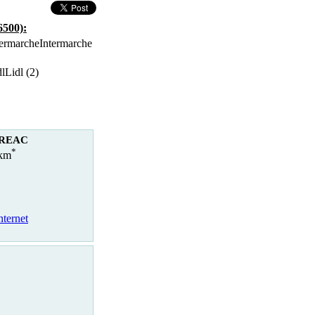
6500):
Intermarche
Lidl (2)
OREAC
*
 km
nternet