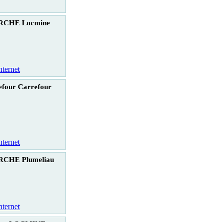
CHE Locmine
nternet
efour Carrefour
nternet
CHE Plumeliau
nternet