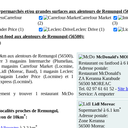
permarchés et/ou grandes surfaces aux alentours de Remungol (5
Carrefour
Carrefour Market
(2)
(3)
der Price (1)
Leclerc Drive (1)
fast-food aux alentours de Remungol (56500):
)
0km aux alentours de Remungol (56500),
McDonald's M
r 3 magasins Intermarche (Plumeliau,
Restaurant ou fastfood à 6
 magasins Carrefour Market (Locmine,
Adresse postale:
Lidl (Moreac, Baud), 1 magasin Leclerc
Restaurant McDonald's
agasin Leader Price (Locmine) et 1
ZA Keranna Karabude
xpress (Locminé).
56500 MOREAC
Tel. 02 97 61 61 52 -
Site I
ement y trouver 1 restaurant McDo
Service: A emporter
Lidl Moreac
*
Supermarché à 6.1 km
localités proches de Remungol,
Adresse postale:
*
yon de 10km
:
Zone Keranna
56500 Moreac
*