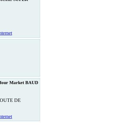
nternet
four Market BAUD
ROUTE DE
nternet