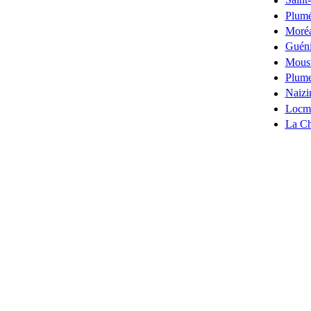
Saint
Plumé
Moré
Guén
Mous
Plume
Naizi
Locm
La Ch