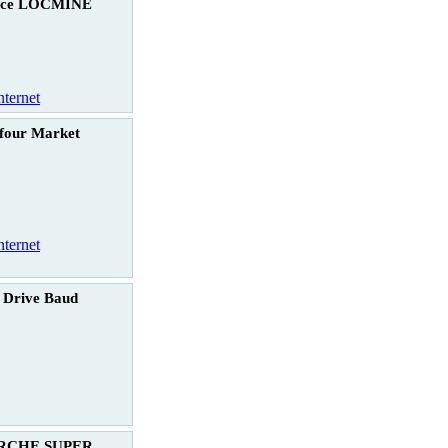
rice LOCMINE
nternet
four Market
nternet
 Drive Baud
RCHE SUPER