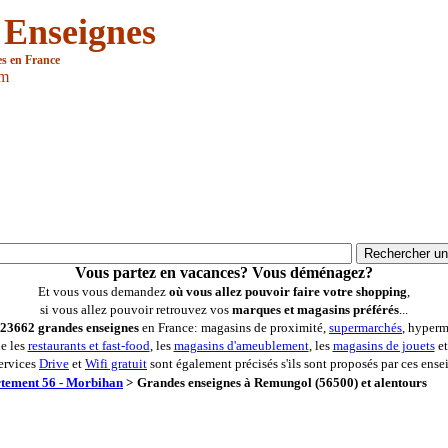
 Enseignes
es en France
om
Vous partez en vacances? Vous déménagez?
Et vous vous demandez
où vous allez pouvoir faire votre shopping
,
si vous allez pouvoir retrouvez vos
marques et magasins préférés
...
23662 grandes enseignes
en France: magasins de proximité,
supermarchés
, hyperm
ue les
restaurants et fast-food
, les
magasins d'ameublement
, les
magasins de jouets
et
ervices
Drive
et
Wifi gratuit
sont également précisés s'ils sont proposés par ces ense
tement 56 - Morbihan
>
Grandes enseignes à Remungol (56500) et alentours