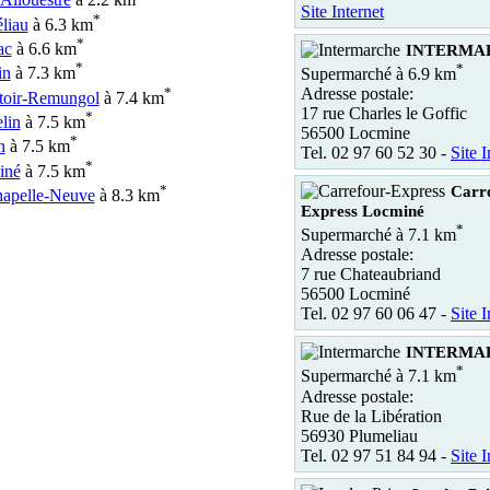
-Allouestre
à 2.2 km
Site Internet
*
liau
à 6.3 km
*
ac
à 6.6 km
INTERMAR
*
*
in
à 7.3 km
Supermarché à 6.9 km
*
Adresse postale:
toir-Remungol
à 7.4 km
17 rue Charles le Goffic
*
lin
à 7.5 km
56500 Locmine
*
n
à 7.5 km
Tel. 02 97 60 52 30 -
Site I
*
iné
à 7.5 km
*
Carr
apelle-Neuve
à 8.3 km
Express Locminé
*
Supermarché à 7.1 km
Adresse postale:
7 rue Chateaubriand
56500 Locminé
Tel. 02 97 60 06 47 -
Site I
INTERMAR
*
Supermarché à 7.1 km
Adresse postale:
Rue de la Libération
56930 Plumeliau
Tel. 02 97 51 84 94 -
Site I