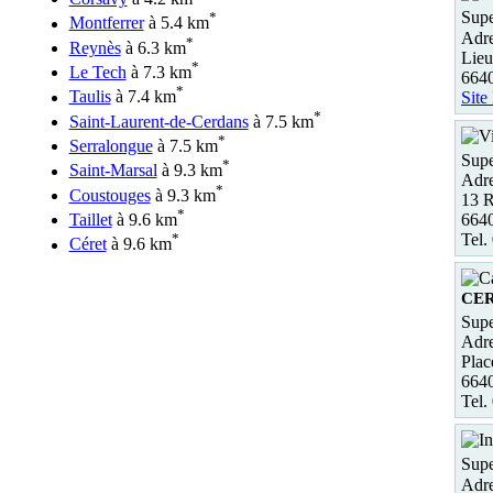
Supe
*
Montferrer
à 5.4 km
Adre
*
Reynès
à 6.3 km
Lieu
*
Le Tech
à 7.3 km
664
*
Taulis
à 7.4 km
Site
*
Saint-Laurent-de-Cerdans
à 7.5 km
*
Serralongue
à 7.5 km
Supe
*
Saint-Marsal
à 9.3 km
Adre
*
Coustouges
à 9.3 km
13 R
*
6640
Taillet
à 9.6 km
Tel.
*
Céret
à 9.6 km
CE
Sup
Adre
Plac
664
Tel.
Supe
Adre