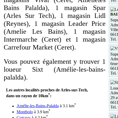
Tel.
Bains Palalda), 1 magasin Spar
(Arles Sur Tech), 1 magasin Lidl
BAI
Supe
(Reynes), 1 magasin Leader Price
Adre
Vill
(Amelie Les Bains), 1 magasin
661
Intermarche (Ceret) et 1 magasin
Tel.
Carrefour Market (Ceret).
Supe
Adre
Vous pouvez également y trouver 1
6rue
loueur Sixt (Amélie-les-bains-
6611
Tel.
palalda).
Loue
Les autres localités proches de Arles-sur-Tech,
Adre
*
dans un rayon de 10km
:
29 a
6611
*
Amélie-les-Bains-Palalda
à 3.1 km
Tel.
*
Montbolo
à 3.9 km
*
Corsavy
à 4.2 km