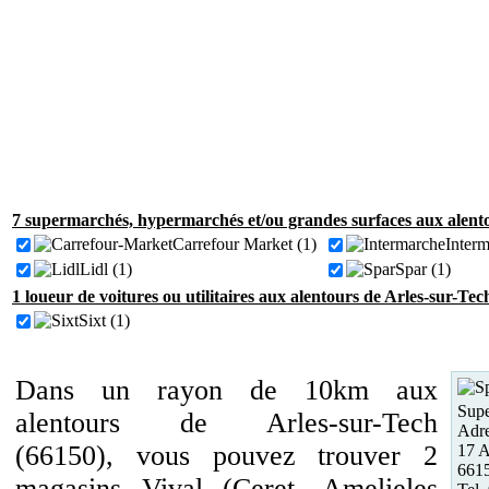
7 supermarchés, hypermarchés et/ou grandes surfaces aux alento
Carrefour Market (1)
Interm
Lidl (1)
Spar (1)
1 loueur de voitures ou utilitaires aux alentours de Arles-sur-Tec
Sixt (1)
Dans un rayon de 10km aux
Supe
alentours de Arles-sur-Tech
Adre
(66150), vous pouvez trouver 2
17 A
6615
magasins Vival (Ceret, Amelieles