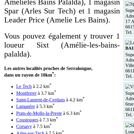
Amelieles Bains Palalda), 1 magasin
Spar (Arles Sur Tech) et 1 magasin
Supe
Adre
Leader Price (Amelie Les Bains).
17 A
6615
Tel.
Vous pouvez également y trouver 1
loueur Sixt (Amélie-les-bains-
BAI
palalda).
Supe
Adre
Vill
Les autres localités proches de Serralongue,
661
*
dans un rayon de 10km
:
Tel.
*
Le Tech
à 2.2 km
*
Montferrer
à 3.7 km
Supe
*
Adre
Saint-Laurent-de-Cerdans
à 4.2 km
6rue
*
Lamanère
à 5.3 km
6611
*
Prats-de-Mollo-la-Preste
à 6.3 km
Tel.
*
Coustouges
à 7.3 km
*
Corsavy
à 7.5 km
*
Loue
Arles-sur-Tech
à 7.5 km