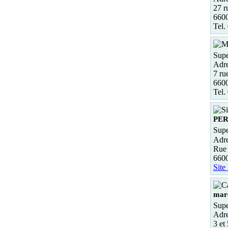
27 r
6600
Tel.
Supe
Adre
7 ru
660
Tel.
PER
Supe
Adre
Rue 
6600
Site
mar
Supe
Adre
3 et