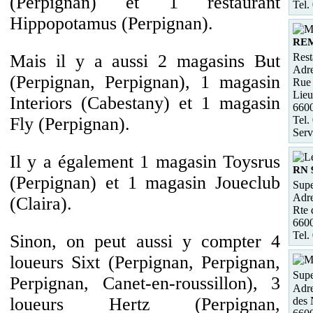
(Perpignan) et 1 restaurant
Tel.
Hippopotamus (Perpignan).
RE
Rest
Mais il y a aussi 2 magasins But
Adre
(Perpignan, Perpignan), 1 magasin
Rue 
Lieu
Interiors (Cabestany) et 1 magasin
660
Tel.
Fly (Perpignan).
Serv
Il y a également 1 magasin Toysrus
RN 
(Perpignan) et 1 magasin Joueclub
Supe
Adre
(Claira).
Rte 
660
Tel.
Sinon, on peut aussi y compter 4
loueurs Sixt (Perpignan, Perpignan,
Supe
Perpignan, Canet-en-roussillon), 3
Adre
loueurs Hertz (Perpignan,
des 