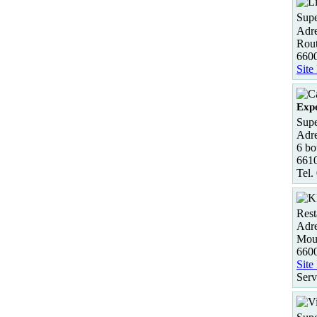
Supe
Adre
Rou
6600
Site
Expe
Supe
Adre
6 bo
6610
Tel.
Rest
Adre
Moul
6600
Site
Serv