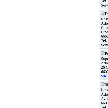
Tel.
Serv
Rest
Adre
Cent
Lind
6660
Tel.
Serv
Supe
Adre
26 C
6600
Site
Loue
Adre
Aven
6600
Tel.