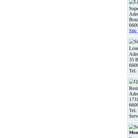
Supe
Adre
Boul
6600
Site
Loue
Adre
35 B
6600
Tel.
Rest
Adre
173
660
Tel.
Serv
Mo