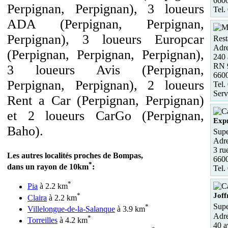
6600
Perpignan, Perpignan), 3 loueurs
Tel.
ADA (Perpignan, Perpignan,
Perpignan), 3 loueurs Europcar
Rest
Adre
(Perpignan, Perpignan, Perpignan),
240 
RN 
3 loueurs Avis (Perpignan,
660
Perpignan, Perpignan), 2 loueurs
Tel.
Serv
Rent a Car (Perpignan, Perpignan)
et 2 loueurs CarGo (Perpignan,
Exp
Baho).
Supe
Adre
3 ru
Les autres localités proches de Bompas,
6600
*
dans un rayon de 10km
:
Tel.
*
Pia
à 2.2 km
*
Joff
Claira
à 2.2 km
Supe
*
Villelongue-de-la-Salanque
à 3.9 km
Adre
*
Torreilles
à 4.2 km
40 a