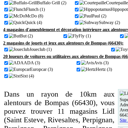
Buffalo Grill (2)
Courtepaille
Flunch (1)
Hippopot
McDo (8)
Paul (2)
Quick (4)
Subway (2)
4 magasins d'ameublement et décoration intérieure aux alentou
But (2)
Fly (1)
2 magasins de jouets et jeux aux alentours de Bompas (66430):
Joueclub (1)
20 loueurs de voitures ou utilitaires aux alentours de Bompas (66
ADA (3)
Avis (3)
Europcar (3)
Hertz (3)
Sixt (4)
Dans un rayon de 10km aux
Supe
alentours de Bompas (66430), vous
Adre
pouvez trouver 11 magasins Lidl
Aven
664
(Saint Esteve, Rivesaltes, Perpignan,
Site