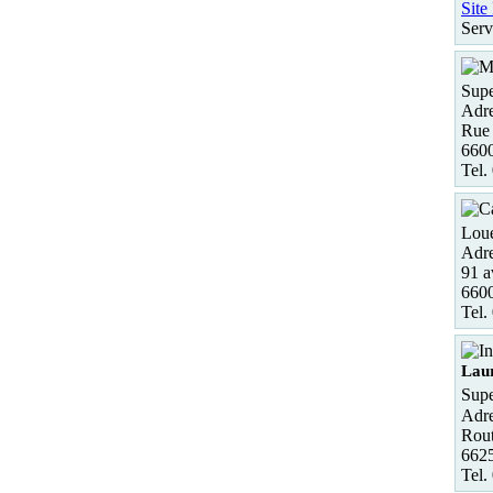
Site
Serv
Supe
Adre
Rue 
6600
Tel.
Loue
Adre
91 a
6600
Tel.
Laur
Supe
Adre
Rout
6625
Tel.