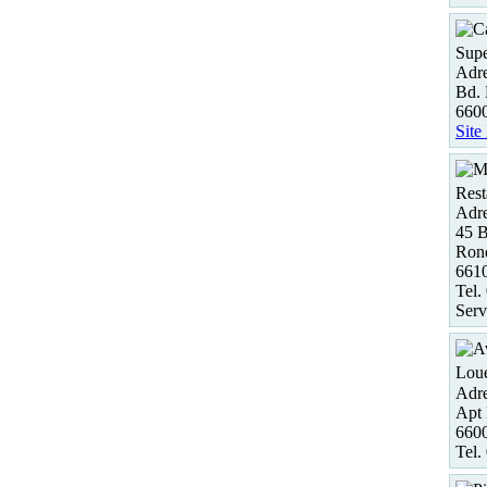
Supe
Adre
Bd. 
660
Site
Rest
Adre
45 
Rond
661
Tel.
Serv
Loue
Adre
Apt 
6600
Tel.