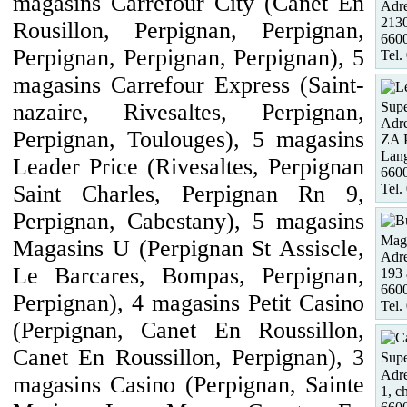
magasins Carrefour City (Canet En
Adre
213
Rousillon, Perpignan, Perpignan,
660
Perpignan, Perpignan, Perpignan), 5
Tel.
magasins Carrefour Express (Saint-
Supe
nazaire, Rivesaltes, Perpignan,
Adre
Perpignan, Toulouges), 5 magasins
ZA P
Lan
Leader Price (Rivesaltes, Perpignan
660
Tel.
Saint Charles, Perpignan Rn 9,
Perpignan, Cabestany), 5 magasins
Maga
Magasins U (Perpignan St Assiscle,
Adre
Le Barcares, Bompas, Perpignan,
193 
6600
Perpignan), 4 magasins Petit Casino
Tel.
(Perpignan, Canet En Roussillon,
Canet En Roussillon, Perpignan), 3
Supe
Adre
magasins Casino (Perpignan, Sainte
1, c