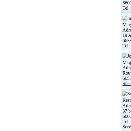
6600
Tel.
Maga
Adre
19 
663
Tel.
Maga
Adre
Rout
665
Site
Rest
Adre
37 b
6600
Tel.
Serv