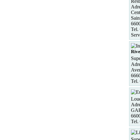
Rest
Adre
Cent
Sain
6600
Tel.
Serv
Rive
Supe
Adre
Aven
6660
Tel.
Loue
Adre
GAR
660
Tel.
Supe