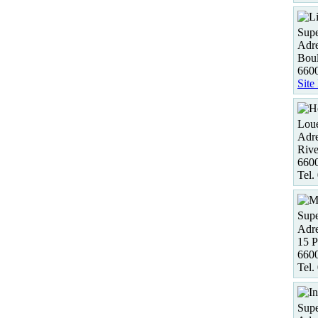
Supe
Adre
Boul
6600
Site
Loue
Adre
Rive
6600
Tel.
Supe
Adre
15 P
6600
Tel.
Supe