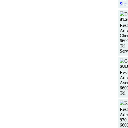
Site
d'E
Rest
Adre
Chem
660
Tel.
Serv
SU
Rest
Adre
Ave
660
Tel.
Rest
Adre
870 
6600