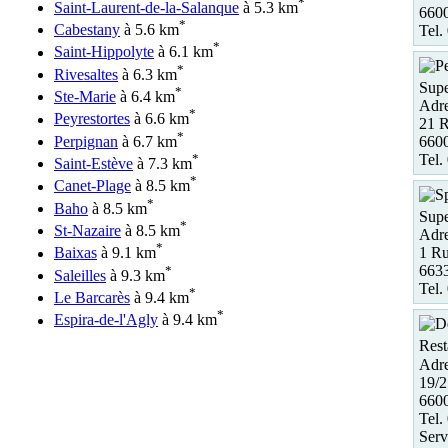
*
Saint-Laurent-de-la-Salanque
à 5.3 km
6600
*
Cabestany
à 5.6 km
Tel.
*
Saint-Hippolyte
à 6.1 km
*
Rivesaltes
à 6.3 km
Supe
*
Ste-Marie
à 6.4 km
Adre
*
Peyrestortes
à 6.6 km
21 
*
6600
Perpignan
à 6.7 km
Tel.
*
Saint-Estève
à 7.3 km
*
Canet-Plage
à 8.5 km
*
Baho
à 8.5 km
Supe
*
St-Nazaire
à 8.5 km
Adre
*
1 Ru
Baixas
à 9.1 km
663
*
Saleilles
à 9.3 km
Tel.
*
Le Barcarès
à 9.4 km
*
Espira-de-l'Agly
à 9.4 km
Rest
Adre
19/2
660
Tel.
Serv