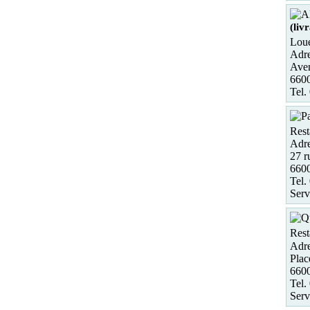
(liv
Loue
Adre
Aven
660
Tel.
Rest
Adre
27 r
660
Tel.
Serv
Rest
Adre
Plac
660
Tel.
Serv