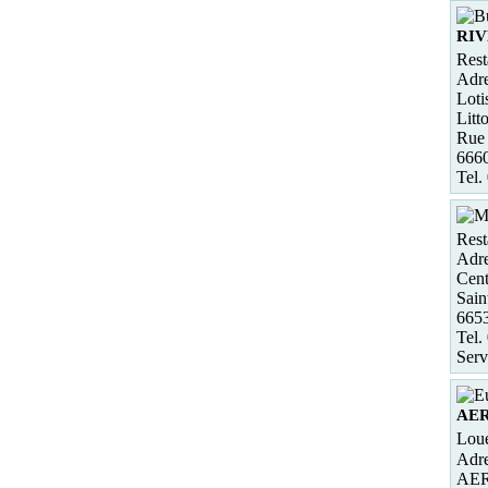
RIV
Rest
Adre
Loti
Litto
Rue 
666
Tel.
Rest
Adre
Cent
Sain
665
Tel.
Serv
AE
Loue
Adre
AE