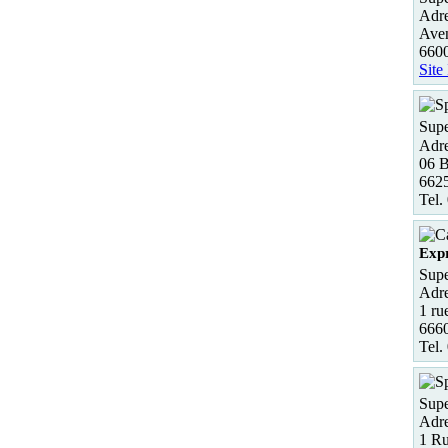
Adre
Ave
6600
Site
Supe
Adre
06 B
6625
Tel.
Expr
Supe
Adre
1 ru
6660
Tel.
Supe
Adre
1 Ru