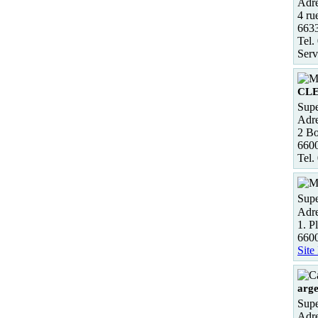
Adre
4 ru
663
Tel.
Serv
CL
Supe
Adre
2 B
660
Tel.
Supe
Adre
1. P
660
Site
arge
Supe
Adre