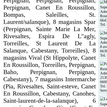
Perpignan, Perpignan, Perpignan,
Perpignan, Canet En Roussillon,
Supe
Adre
Bompas, Saleilles, St.
Rout
664
Laurent/salanque), 8 magasins Spar
Tel.
(Perpignan, Sainte Marie La Mer,
Rivesaltes, Espira De L''agly,
Supe
Torreilles, St Laurent De La
Adre
8 av
Salanque, Cabestany, Torreilles), 8
6638
Tel.
magasins Vival (St Hippolyte, Canet
En Roussillon, Torreilles, Perpignan,
Rest
Baho, Perpignan, Perpignan,
Adre
2130
Cabestany), 7 magasins Intermarche
660
(Pia, Rivesaltes, Saint-esteve, Canet
Tel.
Serv
En Roussillon, Cabestany, Canohes,
Saint-laurent-de-la-salanque), 6
Supe