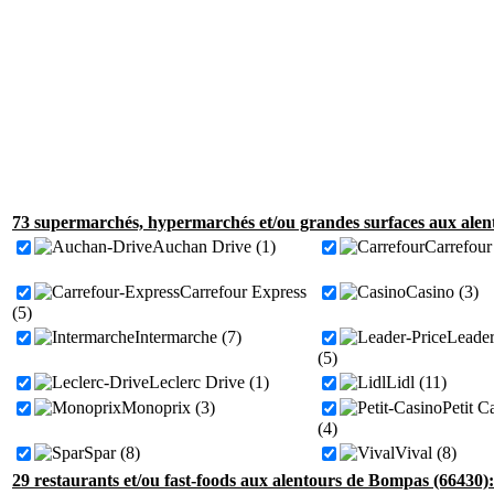
73 supermarchés, hypermarchés et/ou grandes surfaces aux alen
Auchan Drive (1)
Carrefour
Carrefour Express
Casino (3)
(5)
Intermarche (7)
Leader
(5)
Leclerc Drive (1)
Lidl (11)
Monoprix (3)
Petit C
(4)
Spar (8)
Vival (8)
29 restaurants et/ou fast-foods aux alentours de Bompas (66430):