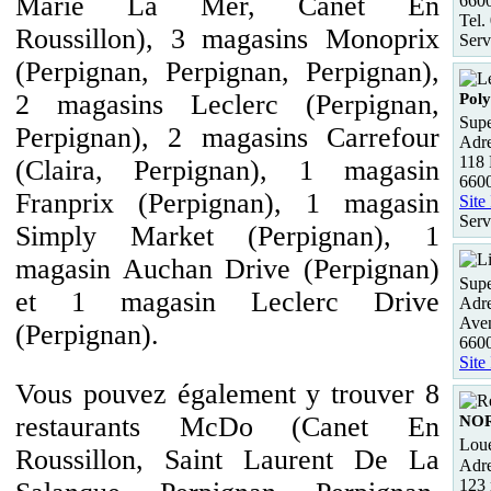
Marie La Mer, Canet En
660
Tel.
Roussillon), 3 magasins Monoprix
Serv
(Perpignan, Perpignan, Perpignan),
2 magasins Leclerc (Perpignan,
Pol
Supe
Perpignan), 2 magasins Carrefour
Adre
118 
(Claira, Perpignan), 1 magasin
6600
Franprix (Perpignan), 1 magasin
Site
Serv
Simply Market (Perpignan), 1
magasin Auchan Drive (Perpignan)
Supe
et 1 magasin Leclerc Drive
Adre
Aven
(Perpignan).
6600
Site
Vous pouvez également y trouver 8
restaurants McDo (Canet En
NO
Loue
Roussillon, Saint Laurent De La
Adre
123 