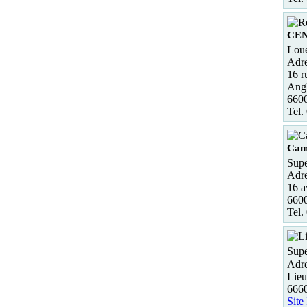
CE
Loue
Adre
16 
Ang
660
Tel.
Cam
Supe
Adre
16 
6600
Tel.
Supe
Adre
Lieu
6660
Site