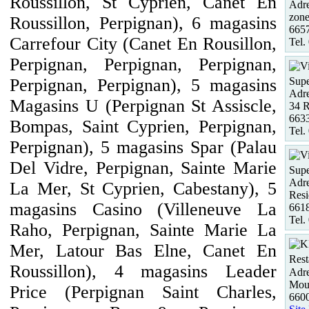
Roussillon, St Cyprien, Canet En
Adre
zone
Roussillon, Perpignan), 6 magasins
6657
Carrefour City (Canet En Rousillon,
Tel.
Perpignan, Perpignan, Perpignan,
Supe
Perpignan, Perpignan), 5 magasins
Adre
Magasins U (Perpignan St Assiscle,
34 R
663
Bompas, Saint Cyprien, Perpignan,
Tel.
Perpignan), 5 magasins Spar (Palau
Del Vidre, Perpignan, Sainte Marie
Supe
Adre
La Mer, St Cyprien, Cabestany), 5
Resi
magasins Casino (Villeneuve La
6618
Tel.
Raho, Perpignan, Sainte Marie La
Mer, Latour Bas Elne, Canet En
Rest
Roussillon), 4 magasins Leader
Adre
Moul
Price (Perpignan Saint Charles,
6600