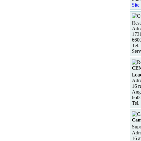
Site
Rest
Adre
173
660
Tel.
Serv
CE
Loue
Adre
16 
Ang
660
Tel.
Cam
Supe
Adre
16 