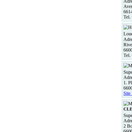
Adre
Ave
6614
Tel.
Loue
Adre
Rive
6600
Tel.
Supe
Adre
1. P
660
Site
CL
Supe
Adre
2 B
660