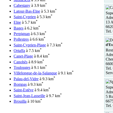
*
Cabestany
à 3.9 km
*
Latour-Bas-Elne
à 5.3 km
Supe
*
Saint-Cyprien
à 5.3 km
Adre
*
13 A
Elne
à 5.7 km
662
*
Bages
à 6.2 km
Tel.
*
Perpignan
à 6.3 km
*
Pollestres
à 6.6 km
*
d'E
Saint-Cyprien-Plage
à 7.3 km
*
Rest
Ortaffa
à 7.5 km
Adre
*
Canet-Plage
à 8.4 km
Chem
*
Canohès
à 8.9 km
660
*
Toulouges
à 9.1 km
Tel.
*
Serv
Villelongue-de-la-Salanque
à 9.1 km
*
Palau-del-Vidre
à 9.3 km
*
Bompas
à 9.3 km
Supe
*
Saint-Estève
à 9.4 km
Adre
*
Saint-Jean-Lasseille
à 9.7 km
5 R
*
6675
Brouilla
à 10 km
Tel.