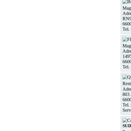
Maga
Adre
RN9 
6600
Tel.
Maga
Adre
1495
660
Tel.
Rest
Adre
803 
660
Tel.
Serv
SU