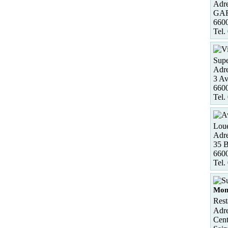
Adre
GAR
660
Tel.
Supe
Adre
3 Av
6600
Tel.
Loue
Adre
35 B
6600
Tel.
Mo
Rest
Adre
Cent