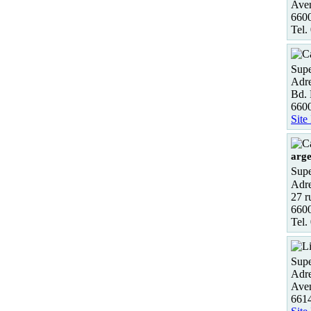
Aven
660
Tel.
Supe
Adre
Bd. 
660
Site
arge
Supe
Adre
27 r
6600
Tel.
Supe
Adre
Aven
6614