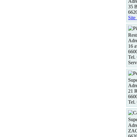
Adre
35 B
662
Site
Rest
Adre
16 a
660
Tel.
Serv
Supe
Adre
21 
6600
Tel.
Supe
Adre
ZAC
662