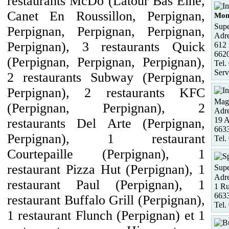
restaurants McDo (Latour Bas Elne,
Canet En Roussillon, Perpignan,
Mon
Supe
Perpignan, Perpignan, Perpignan,
Adre
Perpignan), 3 restaurants Quick
612 
662
(Perpignan, Perpignan, Perpignan),
Tel.
Serv
2 restaurants Subway (Perpignan,
Perpignan), 2 restaurants KFC
Maga
(Perpignan, Perpignan), 2
Adre
19 
restaurants Del Arte (Perpignan,
663
Perpignan), 1 restaurant
Tel.
Courtepaille (Perpignan), 1
restaurant Pizza Hut (Perpignan), 1
Supe
Adre
restaurant Paul (Perpignan), 1
1 Ru
663
restaurant Buffalo Grill (Perpignan),
Tel.
1 restaurant Flunch (Perpignan) et 1