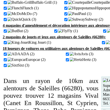
Buffalo Grill (1)
Courtepaille
Flunch (1)
Hippopot
McDo (7)
Paul (1)
Quick (3)
Subway (2)
4 magasins d'ameublement et décoration intérieure aux alentours 
But (2)
Fly (1)
2 magasins de jouets et jeux aux alentours de Saleilles (66280):
King Jouet (1)
18 loueurs de voitures ou utilitaires aux alentours de Saleilles (66
ADA (2)
Avis (3)
Europcar (2)
Hertz (3)
Sixt (3)
Dans un rayon de 10km aux
Supe
alentours de Saleilles (66280), vous
Adre
pouvez trouver 12 magasins Vival
Mas 
663
(Canet En Roussillon, St Cyprien,
Tel.