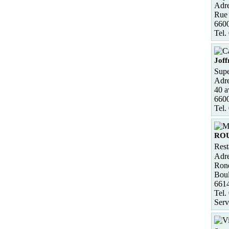
Adre
Rue 
6600
Tel.
Joff
Supe
Adre
40 a
6600
Tel.
RO
Rest
Adre
Rond
Boul
661
Tel.
Serv