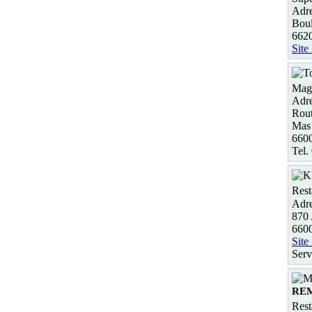
Adre
Boul
662
Site
Maga
Adre
Rout
Mas
660
Tel.
Rest
Adre
870 
6600
Site
Serv
RE
Rest