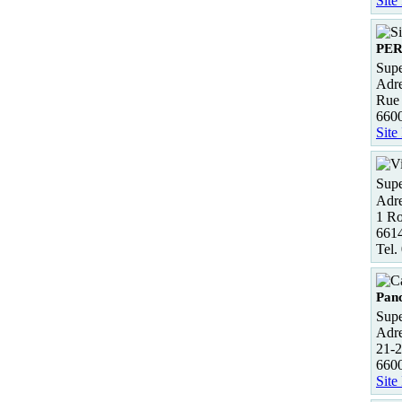
Site
PER
Supe
Adre
Rue 
6600
Site
Supe
Adre
1 Ro
6614
Tel.
Pan
Supe
Adre
21-2
6600
Site