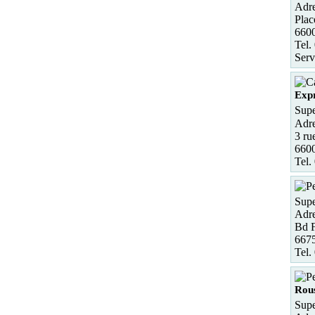
Adre
Plac
660
Tel.
Serv
Exp
Supe
Adre
3 ru
6600
Tel.
Supe
Adre
Bd F
6675
Tel.
Rous
Supe