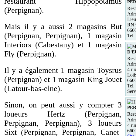
restaurant Hippopotamus
PE
Rest
(Perpignan).
Adre
Lieu
RN 9
Mais il y a aussi 2 magasins But
660
(Perpignan, Perpignan), 1 magasin
Tel.
Interiors (Cabestany) et 1 magasin
D'
Fly (Perpignan).
Rest
Adre
Il y a également 1 magasin Toysrus
4 ru
Loti
(Perpignan) et 1 magasin King Jouet
660
Tel.
(Latour-bas-elne).
Serv
Sinon, on peut aussi y compter 3
PE
loueurs Hertz (Perpignan,
Rest
Adre
Perpignan, Perpignan), 3 loueurs
4 ru
Sixt (Perpignan, Perpignan, Canet-
660