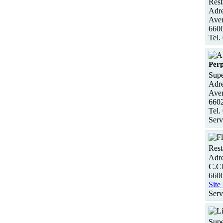
Rest
Adre
Ave
660
Tel.
Per
Supe
Adre
Ave
6602
Tel.
Serv
Rest
Adre
C.C
660
Site
Serv
Supe