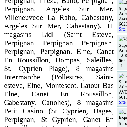
Perpignan, Theza, Baho, Perpignan,
Perpignan, Argeles Sur Mer,
Supe
Adre
Villeneuvede La Raho, Cabestany,
Aven
6628
Argeles Sur Mer, Cabestany), 11
Site
magasins Lidl (Saint Esteve,
Perpignan, Perpignan, Perpignan,
Supe
Perpignan, Perpignan, Elne, Canet
Adre
12 R
En Roussillon, Bompas, Saleilles,
662
Tel.
St. Cyprien Plage), 8 magasins
Intermarche (Pollestres, Saint-
Supe
esteve, Elne, Montescot, Latour Bas
Adre
AV
Elne, Canet En Roussillon,
661
Cabestany, Canohes), 8 magasins
Site
Petit Casino (St Cyprien, Bages,
Expr
Perpignan, St Cyprien, Canet En
Supe