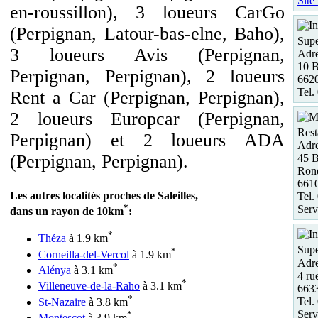
Site
en-roussillon), 3 loueurs CarGo
(Perpignan, Latour-bas-elne, Baho),
Supe
3 loueurs Avis (Perpignan,
Adre
10 B
Perpignan, Perpignan), 2 loueurs
662
Tel.
Rent a Car (Perpignan, Perpignan),
2 loueurs Europcar (Perpignan,
Rest
Perpignan) et 2 loueurs ADA
Adre
(Perpignan, Perpignan).
45 
Rond
661
Les autres localités proches de Saleilles,
Tel.
*
Serv
dans un rayon de 10km
:
*
Théza
à 1.9 km
Supe
*
Corneilla-del-Vercol
à 1.9 km
Adre
*
Alénya
à 3.1 km
4 ru
*
Villeneuve-de-la-Raho
à 3.1 km
663
*
Tel.
St-Nazaire
à 3.8 km
Serv
*
Montescot
à 3.9 km