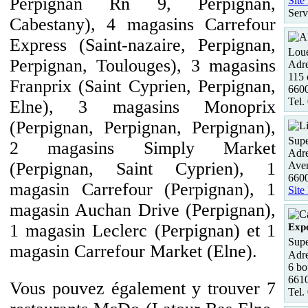
Perpignan Rn 9, Perpignan,
Site
Serv
Cabestany), 4 magasins Carrefour
Express (Saint-nazaire, Perpignan,
Loue
Perpignan, Toulouges), 3 magasins
Adre
115 
Franprix (Saint Cyprien, Perpignan,
660
Tel.
Elne), 3 magasins Monoprix
(Perpignan, Perpignan, Perpignan),
Supe
2 magasins Simply Market
Adre
(Perpignan, Saint Cyprien), 1
Ave
6600
magasin Carrefour (Perpignan), 1
Site
magasin Auchan Drive (Perpignan),
1 magasin Leclerc (Perpignan) et 1
Expe
Supe
magasin Carrefour Market (Elne).
Adre
6 bo
6610
Vous pouvez également y trouver 7
Tel.