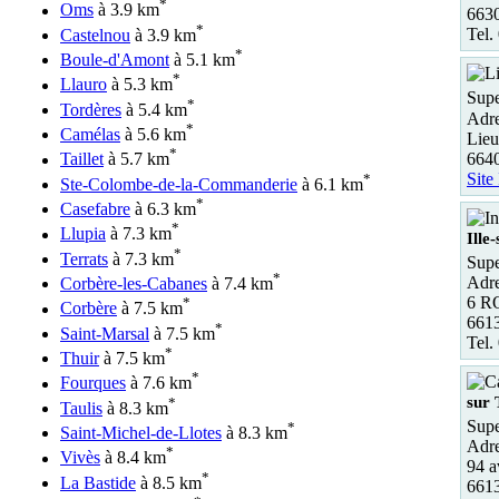
*
Oms
à 3.9 km
6630
*
Tel.
Castelnou
à 3.9 km
*
Boule-d'Amont
à 5.1 km
*
Llauro
à 5.3 km
Supe
*
Tordères
à 5.4 km
Adre
*
Camélas
à 5.6 km
Lieu
*
664
Taillet
à 5.7 km
Site
*
Ste-Colombe-de-la-Commanderie
à 6.1 km
*
Casefabre
à 6.3 km
*
Llupia
à 7.3 km
Ille-
*
Terrats
à 7.3 km
Supe
*
Adre
Corbère-les-Cabanes
à 7.4 km
6 R
*
Corbère
à 7.5 km
6613
*
Saint-Marsal
à 7.5 km
Tel.
*
Thuir
à 7.5 km
*
Fourques
à 7.6 km
sur 
*
Taulis
à 8.3 km
Supe
*
Saint-Michel-de-Llotes
à 8.3 km
Adre
*
Vivès
à 8.4 km
94 a
*
La Bastide
à 8.5 km
6613