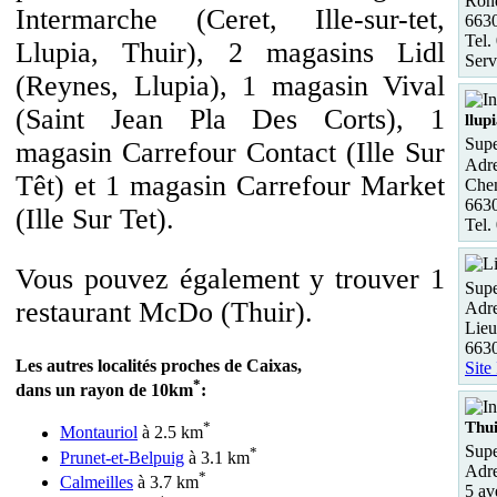
Rond
Intermarche (Ceret, Ille-sur-tet,
663
Tel.
Llupia, Thuir), 2 magasins Lidl
Serv
(Reynes, Llupia), 1 magasin Vival
(Saint Jean Pla Des Corts), 1
llup
Supe
magasin Carrefour Contact (Ille Sur
Adre
Têt) et 1 magasin Carrefour Market
Chem
6630
(Ille Sur Tet).
Tel.
Vous pouvez également y trouver 1
Supe
restaurant McDo (Thuir).
Adre
Lieu
6630
Les autres localités proches de Caixas,
Site
*
dans un rayon de 10km
:
Thu
*
Montauriol
à 2.5 km
Supe
*
Prunet-et-Belpuig
à 3.1 km
Adre
*
Calmeilles
à 3.7 km
5 av