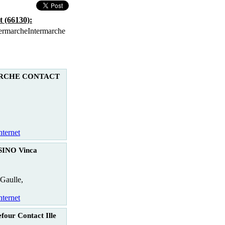
 (66130):
Intermarche
RCHE CONTACT
nternet
INO Vinca
Gaulle,
nternet
four Contact Ille