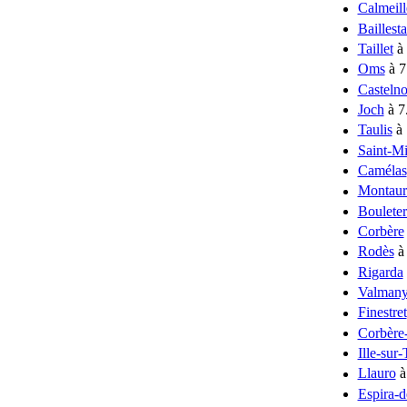
Calmeill
Baillest
Taillet
à 
Oms
à 7
Casteln
Joch
à 7
Taulis
à 
Saint-Mi
Camélas
Montaur
Bouleter
Corbère
Rodès
à
Rigarda
Valman
Finestret
Corbère
Ille-sur-
Llauro
à
Espira-d