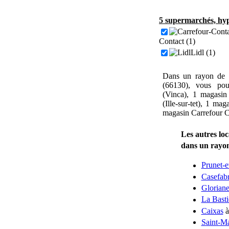
5 supermarchés, hyp
Contact (1)
Lidl (1)
Dans un rayon de 
(66130), vous pou
(Vinca), 1 magasin
(Ille-sur-tet), 1 ma
magasin Carrefour Co
Les autres lo
dans un rayo
Prunet-e
Casefab
Gloriane
La Basti
Caixas
à
Saint-Ma