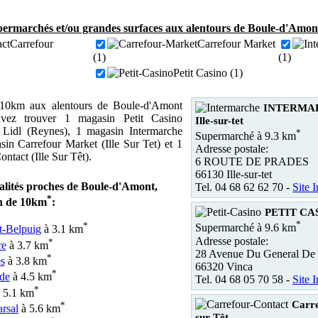
ermarchés et/ou grandes surfaces aux alentours de Boule-d'Amont
Carrefour
Carrefour Market
(1)
(1)
Petit Casino (1)
10km aux alentours de Boule-d'Amont
INTERMA
vez trouver 1 magasin Petit Casino
Ille-sur-tet
 Lidl (Reynes), 1 magasin Intermarche
*
Supermarché à 9.3 km
gasin Carrefour Market (Ille Sur Tet) et 1
Adresse postale:
ntact (Ille Sur Têt).
6 ROUTE DE PRADES
66130 Ille-sur-tet
calités proches de Boule-d'Amont,
Tel. 04 68 62 62 70 -
Site I
*
n de 10km
:
PETIT CAS
*
*
Supermarché à 9.6 km
t-Belpuig
à 3.1 km
Adresse postale:
*
re
à 3.7 km
28 Avenue Du General De 
*
s
à 3.8 km
66320 Vinca
*
de
à 4.5 km
Tel. 04 68 05 70 58 -
Site I
*
 5.1 km
Carre
*
rsal
à 5.6 km
sur Têt