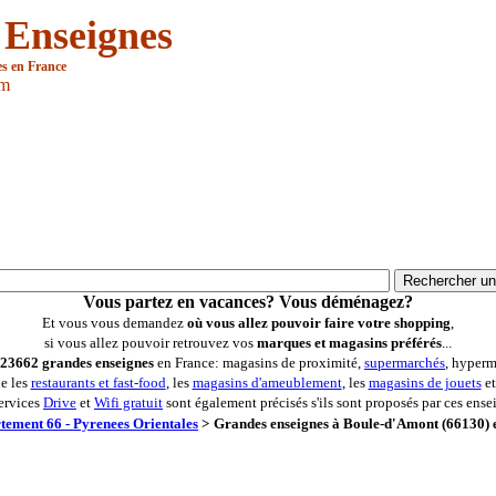
 Enseignes
es en France
om
Vous partez en vacances? Vous déménagez?
Et vous vous demandez
où vous allez pouvoir faire votre shopping
,
si vous allez pouvoir retrouvez vos
marques et magasins préférés
...
23662 grandes enseignes
en France: magasins de proximité,
supermarchés
, hyperm
ue les
restaurants et fast-food
, les
magasins d'ameublement
, les
magasins de jouets
et
ervices
Drive
et
Wifi gratuit
sont également précisés s'ils sont proposés par ces ense
tement 66 - Pyrenees Orientales
>
Grandes enseignes à Boule-d'Amont (66130) e