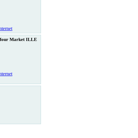
nternet
four Market ILLE
nternet