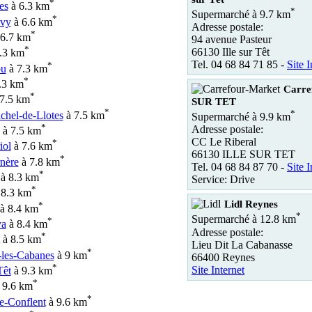
*
es
à 6.3 km
*
Supermarché à 9.7 km
*
avy
à 6.6 km
Adresse postale:
*
6.7 km
94 avenue Pasteur
*
66130 Ille sur Têt
.3 km
Tel. 04 68 84 71 85 -
Site I
*
ou
à 7.3 km
*
.3 km
Carre
*
7.5 km
SUR TET
*
*
chel-de-Llotes
à 7.5 km
Supermarché à 9.9 km
*
Adresse postale:
à 7.5 km
CC Le Riberal
*
iol
à 7.6 km
66130 ILLE SUR TET
*
nère
à 7.8 km
Tel. 04 68 84 87 70 -
Site I
*
à 8.3 km
Service: Drive
*
 8.3 km
Lidl Reynes
*
à 8.4 km
*
Supermarché à 12.8 km
*
ya
à 8.4 km
Adresse postale:
*
à 8.5 km
Lieu Dit La Cabanasse
*
-les-Cabanes
à 9 km
66400 Reynes
*
Site Internet
Têt
à 9.3 km
*
 9.6 km
*
e-Conflent
à 9.6 km