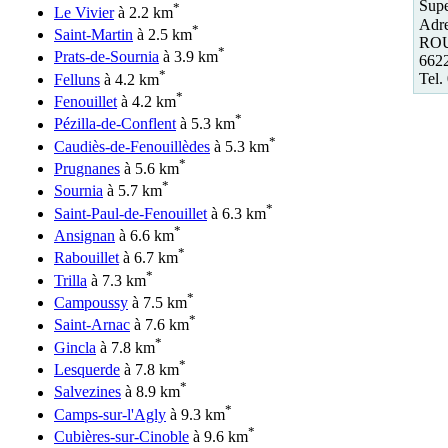
Supe
*
Le Vivier
à 2.2 km
Adre
*
Saint-Martin
à 2.5 km
ROU
*
Prats-de-Sournia
à 3.9 km
662
*
Tel.
Felluns
à 4.2 km
*
Fenouillet
à 4.2 km
*
Pézilla-de-Conflent
à 5.3 km
*
Caudiès-de-Fenouillèdes
à 5.3 km
*
Prugnanes
à 5.6 km
*
Sournia
à 5.7 km
*
Saint-Paul-de-Fenouillet
à 6.3 km
*
Ansignan
à 6.6 km
*
Rabouillet
à 6.7 km
*
Trilla
à 7.3 km
*
Campoussy
à 7.5 km
*
Saint-Arnac
à 7.6 km
*
Gincla
à 7.8 km
*
Lesquerde
à 7.8 km
*
Salvezines
à 8.9 km
*
Camps-sur-l'Agly
à 9.3 km
*
Cubières-sur-Cinoble
à 9.6 km