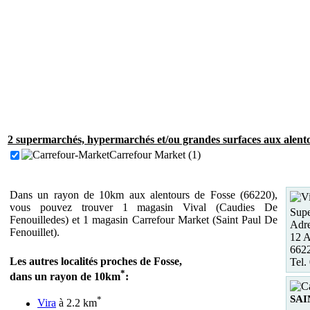
2 supermarchés, hypermarchés et/ou grandes surfaces aux alento
Carrefour Market (1)
Dans un rayon de 10km aux alentours de Fosse (66220),
vous pouvez trouver 1 magasin Vival (Caudies De
Supe
Fenouilledes) et 1 magasin Carrefour Market (Saint Paul De
Adre
Fenouillet).
12 A
6622
Les autres localités proches de Fosse,
Tel.
*
dans un rayon de 10km
:
SAI
*
Vira
à 2.2 km