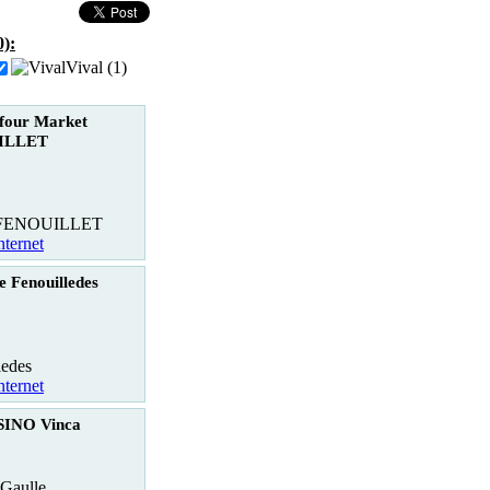
):
Vival (1)
four Market
ILLET
 FENOUILLET
nternet
 Fenouilledes
ledes
nternet
INO Vinca
Gaulle,