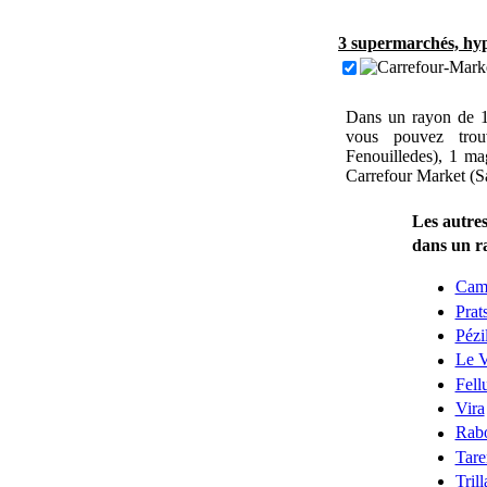
3 supermarchés, hyp
Dans un rayon de 1
vous pouvez tro
Fenouilledes), 1 ma
Carrefour Market (Sa
Les autres
dans un r
Cam
Prat
Pézi
Le V
Fell
Vira
Rabo
Tare
Trill