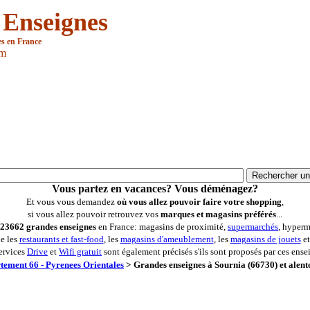
 Enseignes
es en France
om
Vous partez en vacances? Vous déménagez?
Et vous vous demandez
où vous allez pouvoir faire votre shopping
,
si vous allez pouvoir retrouvez vos
marques et magasins préférés
...
23662 grandes enseignes
en France: magasins de proximité,
supermarchés
, hyperm
ue les
restaurants et fast-food
, les
magasins d'ameublement
, les
magasins de jouets
et
ervices
Drive
et
Wifi gratuit
sont également précisés s'ils sont proposés par ces ense
tement 66 - Pyrenees Orientales
>
Grandes enseignes à Sournia (66730) et alent