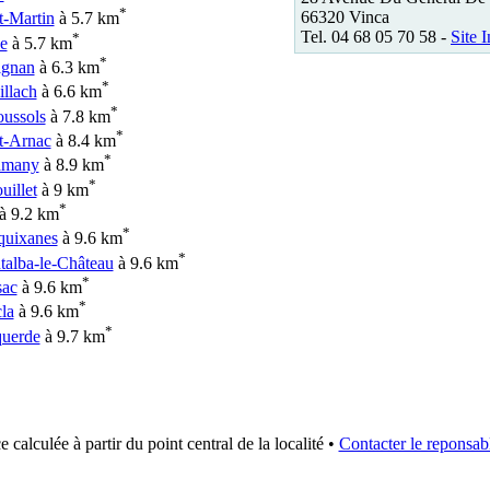
*
66320 Vinca
t-Martin
à 5.7 km
Tel. 04 68 05 70 58 -
Site I
*
e
à 5.7 km
*
ignan
à 6.3 km
*
illach
à 6.6 km
*
ussols
à 7.8 km
*
t-Arnac
à 8.4 km
*
amany
à 8.9 km
*
uillet
à 9 km
*
à 9.2 km
*
quixanes
à 9.6 km
*
alba-le-Château
à 9.6 km
*
sac
à 9.6 km
*
la
à 9.6 km
*
uerde
à 9.7 km
e calculée à partir du point central de la localité •
Contacter le reponsabl