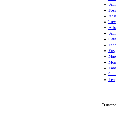
Sain
Foss
Ans
Trév
Arbo
Sain
Car
Feno
Eus
Mar
Mont
Lan
Ginc
Lesq
*
Distanc