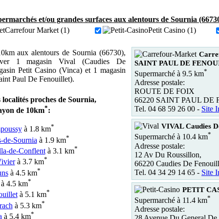
ermarchés et/ou grandes surfaces aux alentours de Sournia (66730
Carrefour Market (1)
Petit Casino (1)
0km aux alentours de Sournia (66730),
Carre
uver 1 magasin Vival (Caudies De
SAINT PAUL DE FENOU
gasin Petit Casino (Vinca) et 1 magasin
*
Supermarché à 9.5 km
int Paul De Fenouillet).
Adresse postale:
ROUTE DE FOIX
 localités proches de Sournia,
66220 SAINT PAUL DE
*
Tel. 04 68 59 26 00 -
Site I
ayon de 10km
:
VIVAL Caudies De
*
poussy
à 1.8 km
*
Supermarché à 10.4 km
*
s-de-Sournia
à 1.9 km
Adresse postale:
*
lla-de-Conflent
à 3.1 km
12 Av Du Roussillon,
*
ivier
à 3.7 km
66220 Caudies De Fenouil
*
Tel. 04 34 29 14 65 -
Site I
uns
à 4.5 km
*
à 4.5 km
PETIT CAS
*
uillet
à 5.1 km
*
Supermarché à 11.4 km
*
rach
à 5.3 km
Adresse postale:
*
a
à 5.4 km
28 Avenue Du General De 