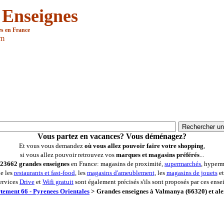
 Enseignes
es en France
om
Vous partez en vacances? Vous déménagez?
Et vous vous demandez
où vous allez pouvoir faire votre shopping
,
si vous allez pouvoir retrouvez vos
marques et magasins préférés
...
23662 grandes enseignes
en France: magasins de proximité,
supermarchés
, hyperm
ue les
restaurants et fast-food
, les
magasins d'ameublement
, les
magasins de jouets
et
ervices
Drive
et
Wifi gratuit
sont également précisés s'ils sont proposés par ces ense
tement 66 - Pyrenees Orientales
>
Grandes enseignes à Valmanya (66320) et ale