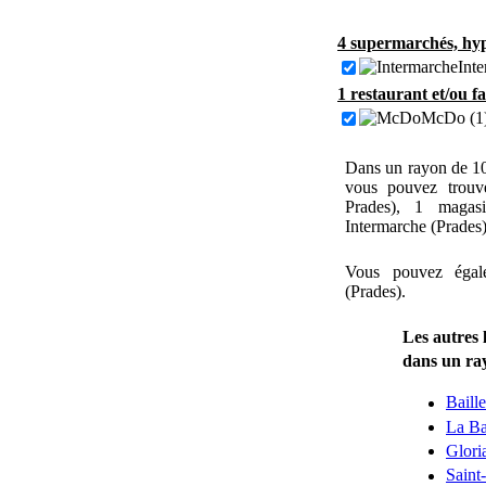
4 supermarchés, hyp
Inte
1 restaurant et/ou f
McDo (1
Dans un rayon de 1
vous pouvez trouv
Prades), 1 magas
Intermarche (Prades)
Vous pouvez égal
(Prades).
Les autres 
dans un ra
Baill
La Ba
Glori
Saint