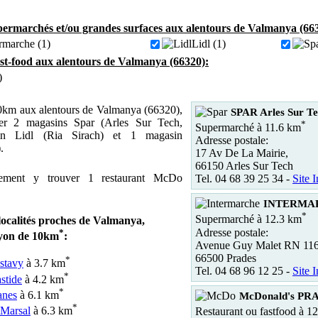
ermarchés et/ou grandes surfaces aux alentours de Valmanya (66
rmarche (1)
Lidl (1)
ast-food aux alentours de Valmanya (66320):
)
0km aux alentours de Valmanya (66320),
SPAR Arles Sur T
er 2 magasins Spar (Arles Sur Tech,
*
Supermarché à 11.6 km
in Lidl (Ria Sirach) et 1 magasin
Adresse postale:
.
17 Av De La Mairie,
66150 Arles Sur Tech
ement y trouver 1 restaurant McDo
Tel. 04 68 39 25 34 -
Site I
INTERMAR
*
Supermarché à 12.3 km
localités proches de Valmanya,
Adresse postale:
*
yon de 10km
:
Avenue Guy Malet RN 11
66500 Prades
*
estavy
à 3.7 km
Tel. 04 68 96 12 25 -
Site I
*
stide
à 4.2 km
*
anes
à 6.1 km
McDonald's PR
*
-Marsal
à 6.3 km
Restaurant ou fastfood à 1