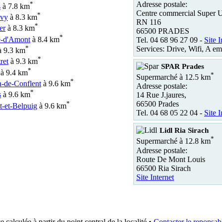
*
Adresse postale:
s
à 7.8 km
Centre commercial Super 
*
avy
à 8.3 km
RN 116
*
er
à 8.3 km
66500 PRADES
*
e-d'Amont
à 8.4 km
Tel. 04 68 96 27 09 -
Site I
*
Services: Drive, Wifi, A em
 9.3 km
*
ret
à 9.3 km
SPAR Prades
*
à 9.4 km
*
Supermarché à 12.5 km
*
a-de-Conflent
à 9.6 km
Adresse postale:
*
s
à 9.6 km
14 Rue J.jaures,
*
66500 Prades
t-et-Belpuig
à 9.6 km
Tel. 04 68 05 22 04 -
Site I
Lidl Ria Sirach
*
Supermarché à 12.8 km
Adresse postale:
Route De Mont Louis
66500 Ria Sirach
Site Internet
e calculée à partir du point central de la localité •
Contacter le reponsabl