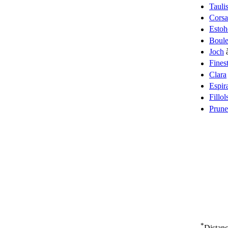
Tauli
Cors
Estoh
Boul
Joch
à
Finest
Clara
Espir
Fillol
Prune
*
Distanc