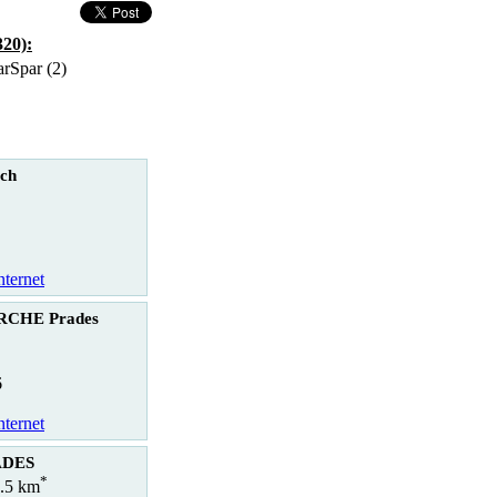
320):
Spar (2)
ech
nternet
CHE Prades
6
nternet
ADES
*
2.5 km