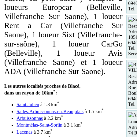
6940
loueurs Europcar (Belleville,
Tel.
Villefranche Sur Saone), 1 loueur
Rent a Car (Villefranche Sur
Rest
Adre
Saone), 1 loueur Sixt (Villefranche-
105
sur-saône), 1 loueur CarGo
6940
Tel.
(Belleville), 1 loueur Avis
Serv
(Villefranche Saone) et 1 loueur
ADA (Villefranche Sur Saone).
VIL
Rest
Adre
Les autres localités proches de Blacé,
Rue 
*
dans un rayon de 10km
:
Bou
694
*
Tel.
Saint-Julien
à 1.3 km
*
Salles-Arbuissonnas-en-Beaujolais
à 1.5 km
*
Arbuissonnas
à 2.2 km
Loue
*
Montmélas-Saint-Sorlin
à 3.1 km
Adre
*
Lacenas
à 3.7 km
74 R