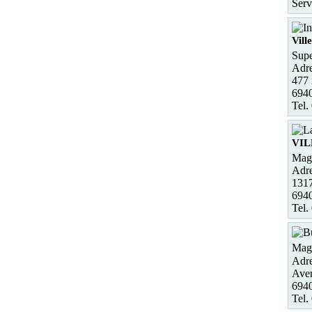
Serv
Vill
Supe
Adre
477 
6940
Tel.
VIL
Maga
Adre
1317
694
Tel.
Maga
Adre
Aven
6940
Tel.