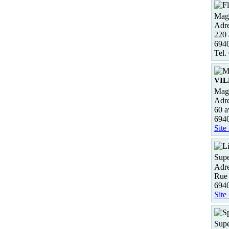
Maga
Adre
220 
694
Tel.
VI
Maga
Adre
60 a
694
Site
Supe
Adre
Rue
6940
Site
Supe