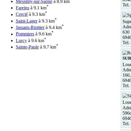
Messimy-sur-Saône
à 8.9 km
Tel.
*
Fareins
à 9.1 km
*
Cercié
à 9.3 km
*
Saint-Lager
à 9.3 km
Supe
*
Adre
Jassans-Riottier
à 9.4 km
630 
*
Pommiers
à 9.6 km
6940
*
Lurcy
à 9.6 km
Tel.
*
Sainte-Paule
à 9.7 km
SUR
Loue
Adre
160,
694
Tel.
Loue
Adre
596d
6940
Tel.