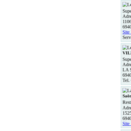
Supe
Adre
1106
694
Site
Serv
VIL
Supe
Adre
LA 
694
Tel.
Saô
Rest
Adre
1525
6940
Site