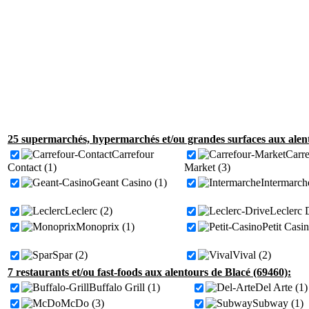
25 supermarchés, hypermarchés et/ou grandes surfaces aux alent
Carrefour
Carre
Contact (1)
Market (3)
Geant Casino (1)
Intermarch
Leclerc (2)
Leclerc 
Monoprix (1)
Petit Casin
Spar (2)
Vival (2)
7 restaurants et/ou fast-foods aux alentours de Blacé (69460):
Buffalo Grill (1)
Del Arte (1)
McDo (3)
Subway (1)