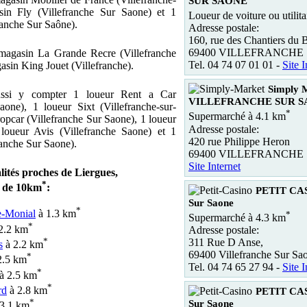
SUR SAONE
sin Fly (Villefranche Sur Saone) et 1
Loueur de voiture ou utilita
ranche Sur Saône).
Adresse postale:
160, rue des Chantiers du 
69400 VILLEFRANCHE
 magasin La Grande Recre (Villefranche
Tel. 04 74 07 01 01 -
Site I
sin King Jouet (Villefranche).
Simply 
ussi y compter 1 loueur Rent a Car
VILLEFRANCHE SUR 
aone), 1 loueur Sixt (Villefranche-sur-
*
Supermarché à 4.1 km
opcar (Villefranche Sur Saone), 1 loueur
Adresse postale:
oueur Avis (Villefranche Saone) et 1
420 rue Philippe Heron
anche Sur Saone).
69400 VILLEFRANCHE
Site Internet
alités proches de Liergues,
*
n de 10km
:
PETIT CAS
Sur Saone
*
e-Monial
à 1.3 km
*
Supermarché à 4.3 km
*
2.2 km
Adresse postale:
*
311 Rue D Anse,
s
à 2.2 km
69400 Villefranche Sur Sa
*
2.5 km
Tel. 04 74 65 27 94 -
Site I
*
à 2.5 km
*
rd
à 2.8 km
PETIT CAS
*
Sur Saone
3.1 km