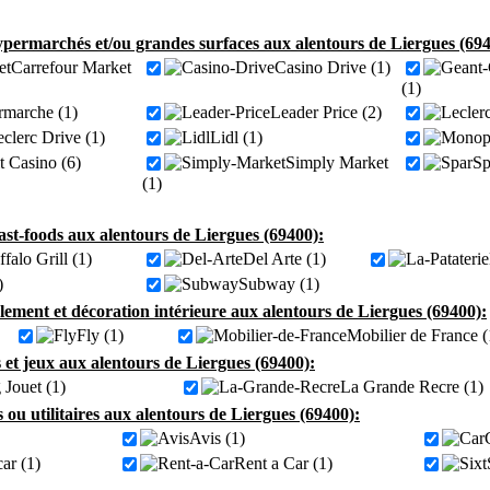
permarchés et/ou grandes surfaces aux alentours de Liergues (694
Carrefour Market
Casino Drive (1)
(1)
rmarche (1)
Leader Price (2)
clerc Drive (1)
Lidl (1)
it Casino (6)
Simply Market
Sp
(1)
fast-foods aux alentours de Liergues (69400):
falo Grill (1)
Del Arte (1)
)
Subway (1)
ement et décoration intérieure aux alentours de Liergues (69400):
Fly (1)
Mobilier de France (
 et jeux aux alentours de Liergues (69400):
 Jouet (1)
La Grande Recre (1)
s ou utilitaires aux alentours de Liergues (69400):
Avis (1)
ar (1)
Rent a Car (1)