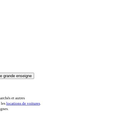
archés et autres
 les
locations de voitures
.
ignes.