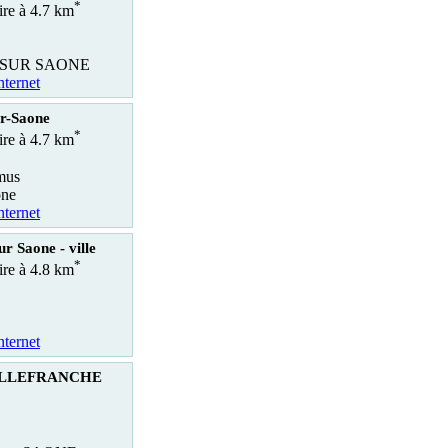
*
ire à 4.7 km
 SUR SAONE
nternet
ur-Saone
*
ire à 4.7 km
mus
ône
nternet
ur Saone - ville
*
ire à 4.8 km
nternet
VILLEFRANCHE