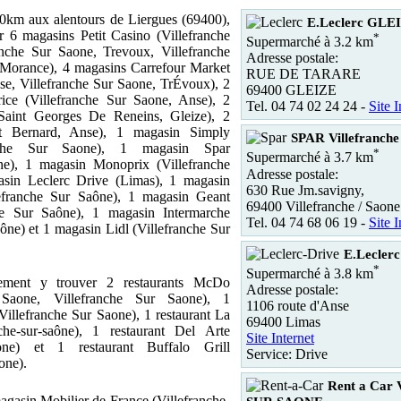
0km aux alentours de Liergues (69400),
E.Leclerc GLE
 6 magasins Petit Casino (Villefranche
*
Supermarché à 3.2 km
anche Sur Saone, Trevoux, Villefranche
Adresse postale:
 Morance), 4 magasins Carrefour Market
RUE DE TARARE
nse, Villefranche Sur Saone, TrÉvoux), 2
69400 GLEIZE
ice (Villefranche Sur Saone, Anse), 2
Tel. 04 74 02 24 24 -
Site I
Saint Georges De Reneins, Gleize), 2
t Bernard, Anse), 1 magasin Simply
SPAR Villefranche
anche Sur Saone), 1 magasin Spar
*
Supermarché à 3.7 km
one), 1 magasin Monoprix (Villefranche
Adresse postale:
sin Leclerc Drive (Limas), 1 magasin
630 Rue Jm.savigny,
efranche Sur Saône), 1 magasin Geant
69400 Villefranche / Saone
he Sur Saône), 1 magasin Intermarche
Tel. 04 74 68 06 19 -
Site I
ône) et 1 magasin Lidl (Villefranche Sur
E.Leclerc
*
Supermarché à 3.8 km
ement y trouver 2 restaurants McDo
Adresse postale:
 Saone, Villefranche Sur Saone), 1
1106 route d'Anse
Villefranche Sur Saone), 1 restaurant La
69400 Limas
nche-sur-saône), 1 restaurant Del Arte
Site Internet
saone) et 1 restaurant Buffalo Grill
Service: Drive
one).
Rent a Ca
magasin Mobilier de France (Villefranche-