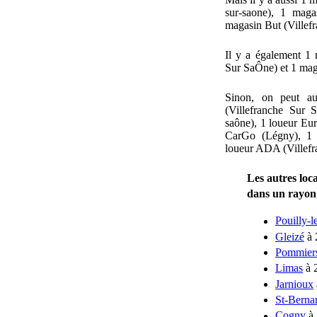
sur-saone), 1 maga
magasin But (Villef
Il y a également 1
Sur SaÔne) et 1 maga
Sinon, on peut a
(Villefranche Sur S
saône), 1 loueur Eur
CarGo (Légny), 1 l
loueur ADA (Villefr
Les autres loc
dans un rayo
Pouilly-l
Gleizé
à 
Pommier
Limas
à 
Jarnioux
St-Berna
Cogny
à 