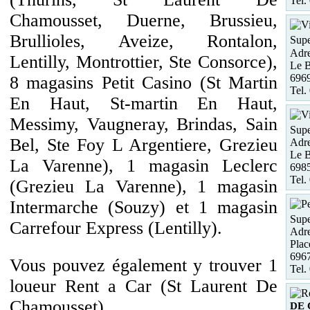
Tel.
Chamousset, Duerne, Brussieu,
Brullioles, Aveize, Rontalon,
Supe
Adre
Lentilly, Montrottier, Ste Consorce),
Le B
6969
8 magasins Petit Casino (St Martin
Tel.
En Haut, St-martin En Haut,
Messimy, Vaugneray, Brindas, Sain
Supe
Bel, Ste Foy L Argentiere, Grezieu
Adre
Le B
La Varenne), 1 magasin Leclerc
698
Tel.
(Grezieu La Varenne), 1 magasin
Intermarche (Souzy) et 1 magasin
Supe
Carrefour Express (Lentilly).
Adre
Plac
696
Vous pouvez également y trouver 1
Tel.
loueur Rent a Car (St Laurent De
Chamousset).
DE