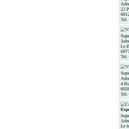
Adre
22 P
6912
Tel.
Supe
Adre
Le B
6977
Tel.
Supe
Adre
4 Ru
6928
Tel.
Expr
Sup
Adre
Le b