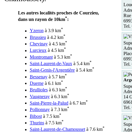
Loue
Adre
Les autres localités proches de Courzieu,
Rue 
*
dans un rayon de 10km
:
699
Tel.
*
Yzeron
à 3.9 km
*
Brussieu
à 4.2 km
*
Supe
Chevinay
à 4.5 km
Adre
*
Lurcieux
à 4.5 km
Plac
*
Montromant
à 5.3 km
6993
*
Saint-Laurent-de-Vaux
à 5.4 km
Tel.
*
Saint-Genis-l'Argentière
à 5.4 km
*
Bessenay
à 5.7 km
Arge
*
Duerne
à 6.1 km
Supe
*
Brullioles
à 6.3 km
Adre
*
Vaugneray
à 6.3 km
14 G
*
6961
Saint-Pierre-la-Palud
à 6.7 km
Tel.
*
Pollionnay
à 7.3 km
*
Bibost
à 7.5 km
*
Thurins
à 7.5 km
Supe
*
Saint-Laurent-de-Chamousset
à 7.6 km
Adre