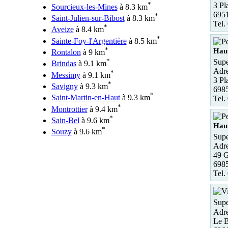
*
3 Pl
Sourcieux-les-Mines
à 8.3 km
6951
*
Saint-Julien-sur-Bibost
à 8.3 km
Tel.
*
Aveize
à 8.4 km
*
Sainte-Foy-l'Argentière
à 8.5 km
*
Hau
Rontalon
à 9 km
*
Supe
Brindas
à 9.1 km
Adre
*
Messimy
à 9.1 km
3 Pl
*
Savigny
à 9.3 km
6985
*
Saint-Martin-en-Haut
à 9.3 km
Tel.
*
Montrottier
à 9.4 km
*
Sain-Bel
à 9.6 km
Hau
*
Souzy
à 9.6 km
Supe
Adre
49 G
6985
Tel.
Supe
Adre
Le B