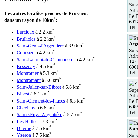
Supe
Adre
Les autres localités proches de Brussieu,
Le B
*
dans un rayon de 10km
:
6977
Tel.
*
Lurcieux
à 2.2 km
*
Brullioles
à 2.2 km
Arge
*
Saint-Genis-l'Argentière
à 3.9 km
Supe
*
Courzieu
à 4.2 km
Adre
*
Saint-Laurent-de-Chamousset
à 4.2 km
14 G
*
Bessenay
à 4.5 km
6961
*
Tel.
Montrottier
à 5.3 km
*
Montromant
à 5.6 km
*
Saint-Julien-sur-Bibost
à 5.6 km
Supe
*
Bibost
à 6.1 km
Adre
*
Saint-Clément-les-Places
à 6.3 km
Le B
*
698
Chevinay
à 6.6 km
Tel.
*
Sainte-Foy-l'Argentière
à 6.7 km
*
Les Halles
à 7.3 km
*
Duerne
à 7.5 km
Sou
*
Yzeron
à 7.5 km
Supe