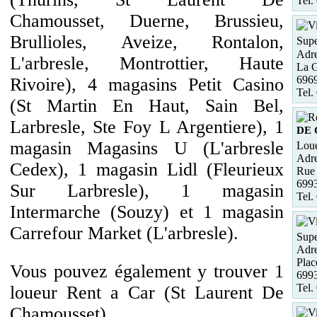
Tel.
Chamousset, Duerne, Brussieu,
Brullioles, Aveize, Rontalon,
Supe
Adre
L'arbresle, Montrottier, Haute
La G
6969
Rivoire), 4 magasins Petit Casino
Tel.
(St Martin En Haut, Sain Bel,
Larbresle, Ste Foy L Argentiere), 1
DE
magasin Magasins U (L'arbresle
Loue
Adre
Cedex), 1 magasin Lidl (Fleurieux
Rue 
699
Sur Larbresle), 1 magasin
Tel.
Intermarche (Souzy) et 1 magasin
Carrefour Market (L'arbresle).
Supe
Adre
Plac
Vous pouvez également y trouver 1
6993
Tel.
loueur Rent a Car (St Laurent De
Chamousset).