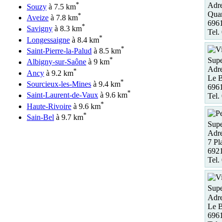
*
Adre
Souzy
à 7.5 km
Quar
*
Aveize
à 7.8 km
696
*
Savigny
à 8.3 km
Tel.
*
Longessaigne
à 8.4 km
*
Saint-Pierre-la-Palud
à 8.5 km
*
Supe
Albigny-sur-Saône
à 9 km
Adre
*
Ancy
à 9.2 km
Le B
*
Sourcieux-les-Mines
à 9.4 km
6961
*
Saint-Laurent-de-Vaux
à 9.6 km
Tel.
*
Haute-Rivoire
à 9.6 km
*
Sain-Bel
à 9.7 km
Supe
Adre
7 Pl
6921
Tel.
Sup
Adre
Le B
6961