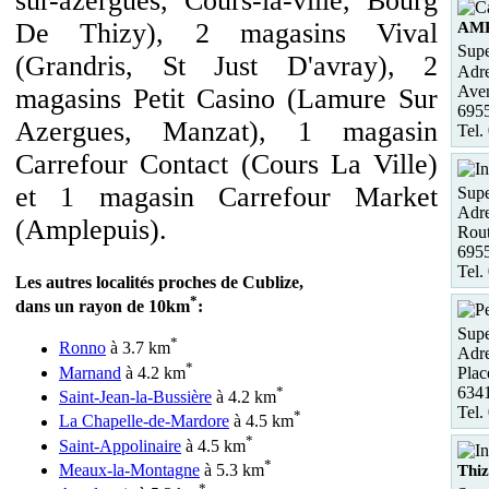
sur-azergues, Cours-la-ville, Bourg
De Thizy), 2 magasins Vival
AM
Supe
(Grandris, St Just D'avray), 2
Adre
Ave
magasins Petit Casino (Lamure Sur
695
Azergues, Manzat), 1 magasin
Tel.
Carrefour Contact (Cours La Ville)
et 1 magasin Carrefour Market
Supe
Adre
(Amplepuis).
Rou
695
Tel.
Les autres localités proches de Cublize,
*
dans un rayon de 10km
:
Supe
*
Ronno
à 3.7 km
Adre
*
Marnand
à 4.2 km
Plac
*
634
Saint-Jean-la-Bussière
à 4.2 km
Tel.
*
La Chapelle-de-Mardore
à 4.5 km
*
Saint-Appolinaire
à 4.5 km
*
Meaux-la-Montagne
à 5.3 km
Thi
*