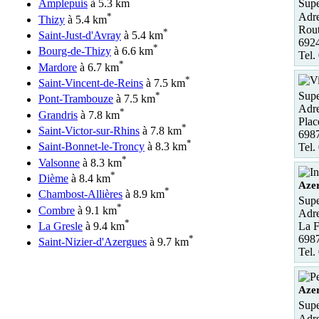
Amplepuis
à 5.3 km
Supe
*
Adre
Thizy
à 5.4 km
Rout
*
Saint-Just-d'Avray
à 5.4 km
6924
*
Bourg-de-Thizy
à 6.6 km
Tel.
*
Mardore
à 6.7 km
*
Saint-Vincent-de-Reins
à 7.5 km
Supe
*
Pont-Trambouze
à 7.5 km
Adre
*
Grandris
à 7.8 km
Plac
*
Saint-Victor-sur-Rhins
à 7.8 km
6987
*
Saint-Bonnet-le-Troncy
à 8.3 km
Tel.
*
Valsonne
à 8.3 km
*
Dième
à 8.4 km
Aze
*
Chambost-Allières
à 8.9 km
Supe
*
Combre
à 9.1 km
Adre
*
La Gresle
à 9.4 km
La F
*
698
Saint-Nizier-d'Azergues
à 9.7 km
Tel.
Aze
Supe
Adre