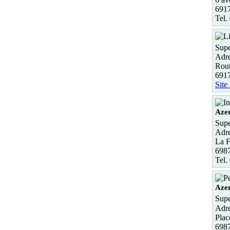
6917
Tel.
Supe
Adre
Rout
6917
Site
Aze
Supe
Adre
La F
698
Tel.
Aze
Supe
Adre
Plac
698