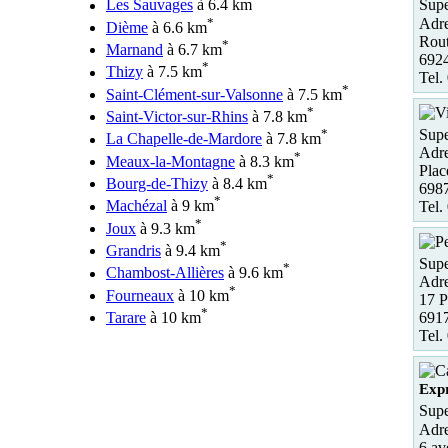
Les Sauvages
à 6.4 km
Supe
*
Adre
Dième
à 6.6 km
Rout
*
Marnand
à 6.7 km
6924
*
Thizy
à 7.5 km
Tel.
*
Saint-Clément-sur-Valsonne
à 7.5 km
*
Saint-Victor-sur-Rhins
à 7.8 km
Supe
*
La Chapelle-de-Mardore
à 7.8 km
Adre
*
Meaux-la-Montagne
à 8.3 km
Plac
*
Bourg-de-Thizy
à 8.4 km
6987
*
Machézal
à 9 km
Tel.
*
Joux
à 9.3 km
*
Grandris
à 9.4 km
Supe
*
Chambost-Allières
à 9.6 km
Adre
*
Fourneaux
à 10 km
17 P
*
Tarare
à 10 km
6917
Tel.
Exp
Supe
Adre
6 av