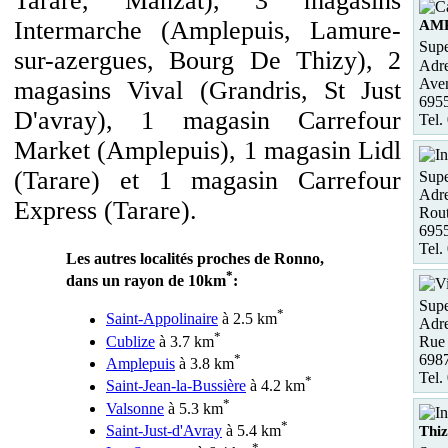
Tarare, Manzat), 3 magasins
Intermarche (Amplepuis, Lamure-
AM
Supe
sur-azergues, Bourg De Thizy), 2
Adre
Ave
magasins Vival (Grandris, St Just
695
D'avray), 1 magasin Carrefour
Tel.
Market (Amplepuis), 1 magasin Lidl
(Tarare) et 1 magasin Carrefour
Supe
Adre
Express (Tarare).
Rou
695
Tel.
Les autres localités proches de Ronno,
*
dans un rayon de 10km
:
Supe
*
Saint-Appolinaire
à 2.5 km
Adre
*
Cublize
à 3.7 km
Rue
*
6987
Amplepuis
à 3.8 km
Tel.
*
Saint-Jean-la-Bussière
à 4.2 km
*
Valsonne
à 5.3 km
*
Saint-Just-d'Avray
à 5.4 km
Thi
*