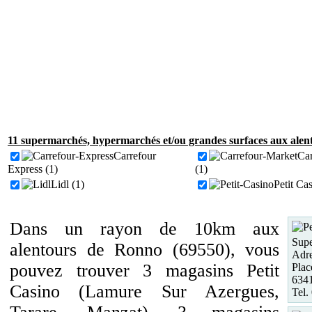
11 supermarchés, hypermarchés et/ou grandes surfaces aux alen
Carrefour
Car
Express (1)
(1)
Lidl (1)
Petit Ca
Dans un rayon de 10km aux
Supe
alentours de Ronno (69550), vous
Adre
pouvez trouver 3 magasins Petit
Plac
634
Casino (Lamure Sur Azergues,
Tel.