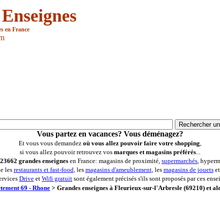
 Enseignes
es en France
om
Vous partez en vacances? Vous déménagez?
Et vous vous demandez
où vous allez pouvoir faire votre shopping
,
si vous allez pouvoir retrouvez vos
marques et magasins préférés
...
23662 grandes enseignes
en France: magasins de proximité,
supermarchés
, hyperm
ue les
restaurants et fast-food
, les
magasins d'ameublement
, les
magasins de jouets
et
ervices
Drive
et
Wifi gratuit
sont également précisés s'ils sont proposés par ces ense
tement 69 - Rhone
>
Grandes enseignes à Fleurieux-sur-l'Arbresle (69210) et al