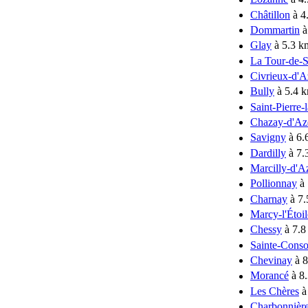
Châtillon
à 4
Dommartin
à
Glay
à 5.3 k
La Tour-de-
Civrieux-d'A
Bully
à 5.4 
Saint-Pierre-
Chazay-d'Az
Savigny
à 6.
Dardilly
à 7.
Marcilly-d'A
Pollionnay
à 
Charnay
à 7.
Marcy-l'Étoil
Chessy
à 7.8
Sainte-Conso
Chevinay
à 8
Morancé
à 8
Les Chères
à
Charbonnière