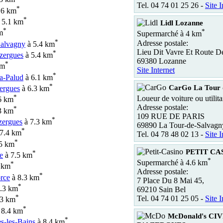
Tel. 04 74 01 25 26 -
Site I
*
.6 km
*
 5.1 km
Lidl Lozanne
*
*
m
Supermarché à 4 km
*
Adresse postale:
Salvagny
à 5.4 km
Lieu Dit Vavre Et Route D
*
zergues
à 5.4 km
69380 Lozanne
*
km
Site Internet
*
la-Palud
à 6.1 km
*
CarGo La Tour 
ergues
à 6.3 km
*
Loueur de voiture ou utilita
6 km
Adresse postale:
*
3 km
109 RUE DE PARIS
*
zergues
à 7.3 km
69890 La Tour-de-Salvagn
*
7.4 km
Tel. 04 78 48 02 13 -
Site I
*
5 km
PETIT CAS
*
e
à 7.5 km
*
Supermarché à 4.6 km
*
 km
Adresse postale:
*
rce
à 8.3 km
7 Place Du 8 Mai 45,
*
.3 km
69210 Sain Bel
*
Tel. 04 74 01 25 05 -
Site I
.3 km
*
 8.4 km
McDonald's CI
*
s-les-Bains
à 8.4 km