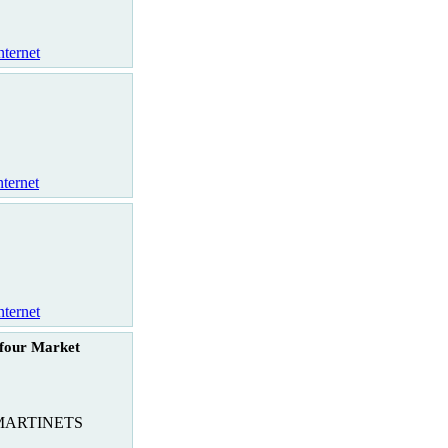
nternet
nternet
nternet
four Market
 MARTINETS