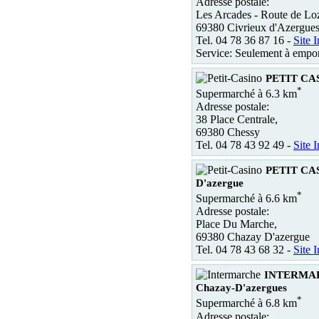
Adresse postale:
Les Arcades - Route de Lo
69380 Civrieux d'Azergue
Tel. 04 78 36 87 16 -
Site I
Service: Seulement à empor
PETIT CAS
*
Supermarché à 6.3 km
Adresse postale:
38 Place Centrale,
69380 Chessy
Tel. 04 78 43 92 49 -
Site I
PETIT CA
D'azergue
*
Supermarché à 6.6 km
Adresse postale:
Place Du Marche,
69380 Chazay D'azergue
Tel. 04 78 43 68 32 -
Site I
INTERMA
Chazay-D'azergues
*
Supermarché à 6.8 km
Adresse postale: