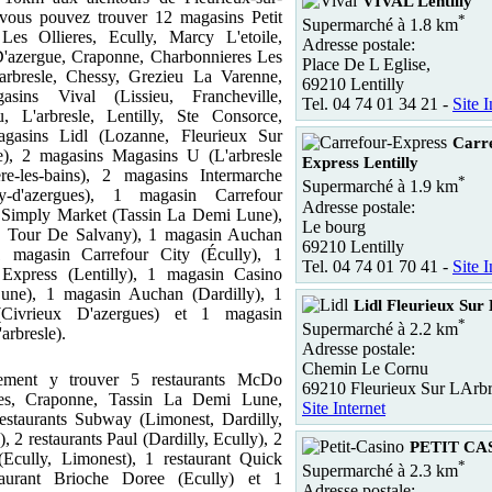
VIVAL Lentilly
 vous pouvez trouver 12 magasins Petit
*
Supermarché à 1.8 km
es Ollieres, Ecully, Marcy L'etoile,
Adresse postale:
'azergue, Craponne, Charbonnieres Les
Place De L Eglise,
arbresle, Chessy, Grezieu La Varenne,
69210 Lentilly
sins Vival (Lissieu, Francheville,
Tel. 04 74 01 34 21 -
Site I
u, L'arbresle, Lentilly, Ste Consorce,
agasins Lidl (Lozanne, Fleurieux Sur
Carr
e), 2 magasins Magasins U (L'arbresle
Express Lentilly
e-les-bains), 2 magasins Intermarche
*
Supermarché à 1.9 km
y-d'azergues), 1 magasin Carrefour
Adresse postale:
n Simply Market (Tassin La Demi Lune),
Le bourg
a Tour De Salvany), 1 magasin Auchan
69210 Lentilly
1 magasin Carrefour City (Écully), 1
Tel. 04 74 01 70 41 -
Site I
Express (Lentilly), 1 magasin Casino
une), 1 magasin Auchan (Dardilly), 1
Lidl Fleurieux Sur
(Civrieux D'azergues) et 1 magasin
*
Supermarché à 2.2 km
arbresle).
Adresse postale:
Chemin Le Cornu
ement y trouver 5 restaurants McDo
69210 Fleurieux Sur LArbr
ues, Craponne, Tassin La Demi Lune,
Site Internet
restaurants Subway (Limonest, Dardilly,
, 2 restaurants Paul (Dardilly, Ecully), 2
PETIT CAS
(Ecully, Limonest), 1 restaurant Quick
*
Supermarché à 2.3 km
taurant Brioche Doree (Ecully) et 1
Adresse postale: