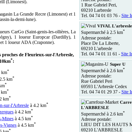
rill (Limonest).
1 Rue Gabriel Peri,
69210 Larbresle
 magasin La Grande Recre (Limonest) et 1
Tel. 04 74 01 03 76 -
Site I
assin-la-demi-lune).
VIVAL L'arbresle
*
oueurs CarGo (Saint-genis-les-ollières, La
Supermarché à 2.5 km
égny), 1 loueur Europcar (Dardilly), 1
Adresse postale:
) et 1 loueur ADA (Craponne).
Place De La Liberte,
69210 L'arbresle
Tel. 04 74 01 11 61 -
Site I
és proches de Fleurieux-sur-l'Arbresle,
*
 10km
:
Super U
*
Supermarché à 2.6 km
*
2 km
Adresse postale:
*
2.5 km
Rue Gabriel Peri
*
 km
69593 L'Arbresle Cedex
*
Tel. 04 74 01 29 37 -
Site I
1 km
*
.2 km
Carre
*
n-sur-l'Arbresle
à 4.2 km
L'ARBRESLE
*
zergues
à 4.2 km
*
Supermarché à 2.6 km
*
s-Mines
à 4.5 km
Adresse postale:
*
LIEU DIT LES HAUTS
es-Vignes
à 4.5 km
69210 L'ARBRESLE
*
.5 km