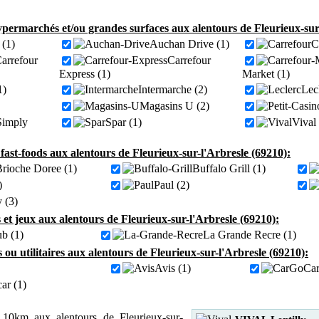
permarchés et/ou grandes surfaces aux alentours de Fleurieux-sur-
(1)
Auchan Drive (1)
C
arrefour
Carrefour
Express (1)
Market (1)
1)
Intermarche (2)
Lec
Magasins U (2)
Simply
Spar (1)
Vival 
 fast-foods aux alentours de Fleurieux-sur-l'Arbresle (69210):
rioche Doree (1)
Buffalo Grill (1)
)
Paul (2)
 (3)
 et jeux aux alentours de Fleurieux-sur-l'Arbresle (69210):
ub (1)
La Grande Recre (1)
s ou utilitaires aux alentours de Fleurieux-sur-l'Arbresle (69210):
Avis (1)
Car
ar (1)
10km aux alentours de Fleurieux-sur-