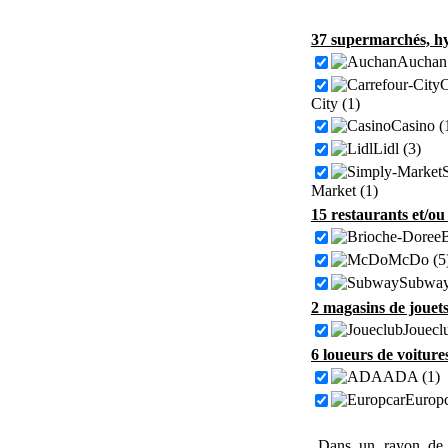
37 supermarchés, hy
Auchan 
C
City (1)
Casino (
Lidl (3)
Market (1)
15 restaurants et/ou
B
McDo (5
Subway
2 magasins de jouets
Jouecl
6 loueurs de voiture
ADA (1)
Europc
Dans un rayon de 