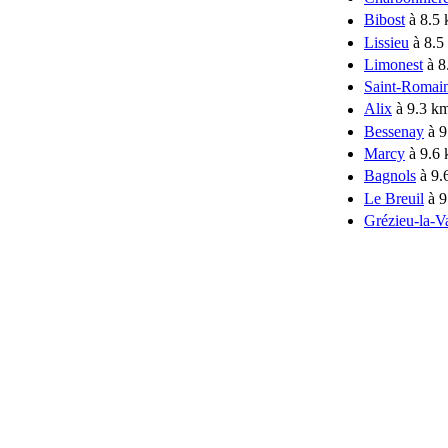
Bibost
à 8.5
Lissieu
à 8.5
Limonest
à 8
Saint-Romai
Alix
à 9.3 k
Bessenay
à 9
Marcy
à 9.6
Bagnols
à 9.
Le Breuil
à 9
Grézieu-la-V