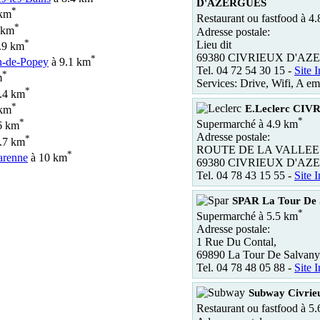
D'AZERGUES
*
 km
Restaurant ou fastfood à 4
*
 km
Adresse postale:
*
Lieu dit
.9 km
69380 CIVRIEUX D'AZ
*
n-de-Popey
à 9.1 km
Tel. 04 72 54 30 15 -
Site I
*
m
Services: Drive, Wifi, A em
*
.4 km
*
E.Leclerc CIV
 km
*
*
Supermarché à 4.9 km
6 km
Adresse postale:
*
.7 km
ROUTE DE LA VALLEE
*
arenne
à 10 km
69380 CIVRIEUX D'AZ
Tel. 04 78 43 15 55 -
Site I
SPAR La Tour De 
*
Supermarché à 5.5 km
Adresse postale:
1 Rue Du Contal,
69890 La Tour De Salvany
Tel. 04 78 48 05 88 -
Site I
Subway Civrie
Restaurant ou fastfood à 5