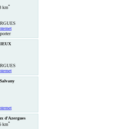
*
.8 km
ERGUES
nternet
porter
RIEUX
ERGUES
nternet
Salvany
nternet
ux d'Azergues
*
.6 km