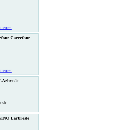
nternet
efour Carrefour
nternet
 LArbresle
esle
INO Larbresle