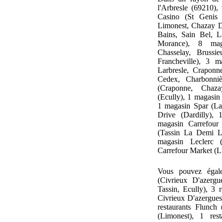
l'Arbresle (69210),
Casino (St Genis L
Limonest, Chazay D
Bains, Sain Bel, L
Morance), 8 maga
Chasselay, Brussie
Francheville), 3 m
Larbresle, Craponn
Cedex, Charbonnièr
(Craponne, Chaza
(Ecully), 1 magasi
1 magasin Spar (L
Drive (Dardilly), 
magasin Carrefour 
(Tassin La Demi L
magasin Leclerc 
Carrefour Market (L'
Vous pouvez égal
(Civrieux D'azerg
Tassin, Ecully), 3 
Civrieux D'azergues)
restaurants Flunch 
(Limonest), 1 res