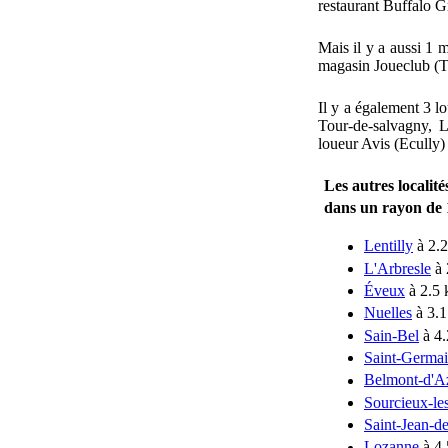
restaurant Buffalo G
Mais il y a aussi 1
magasin Joueclub (T
Il y a également 3 l
Tour-de-salvagny, L
loueur Avis (Ecully
Les autres localit
dans un rayon de
Lentilly
à 2.
L'Arbresle
à 
Éveux
à 2.5
Nuelles
à 3.
Sain-Bel
à 4
Saint-Germai
Belmont-d'A
Sourcieux-le
Saint-Jean-d
Lozanne
à 4