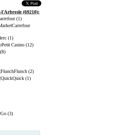
l'Arbresle (69210):
arrefour (1)
Carrefour
lerc (1)
Petit Casino (12)
(8)
Flunch (2)
Quick (1)
Go (3)