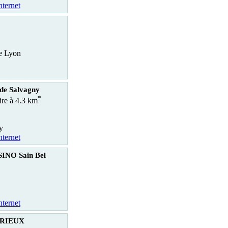
nternet
e Lyon
de Salvagny
*
ire à 4.3 km
y
nternet
INO Sain Bel
nternet
VRIEUX