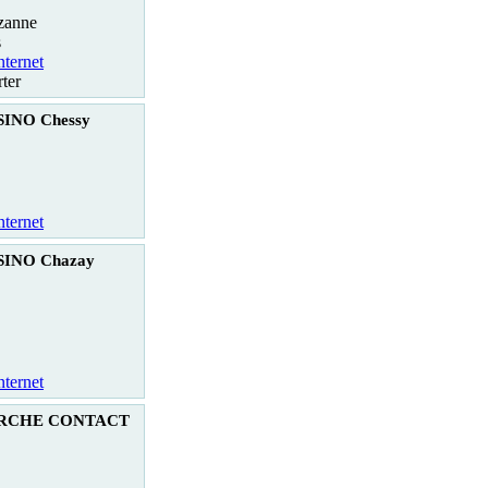
zanne
s
nternet
ter
INO Chessy
nternet
SINO Chazay
nternet
RCHE CONTACT