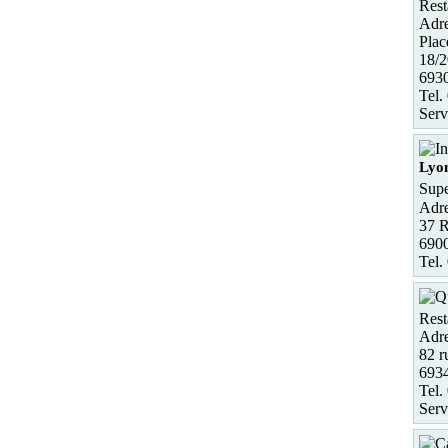
Rest
Adre
Plac
18/2
693
Tel.
Serv
Lyo
Supe
Adre
37 
690
Tel.
Rest
Adre
82 r
693
Tel.
Serv