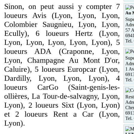
Sinon, on peut aussi y compter 7
Au 
loueurs Avis (Lyon, Lyon, Lyon,
Supe
Colombier Saugnieu, Lyon, Lyon,
Adre
57 A
Ecully), 6 loueurs Hertz (Lyon,
694
Lyon, Lyon, Lyon, Lyon, Lyon), 5
Tel.
loueurs ADA (Craponne, Lyon,
Supe
Lyon, Champagne Au Mont D'or,
Adre
Caluire), 5 loueurs Europcar (Lyon,
1 Av
6913
Dardilly, Lyon, Lyon, Lyon), 4
Tel.
loueurs CarGo (Saint-genis-les-
ollières, La Tour-de-salvagny, Lyon,
Rest
Adre
Lyon), 2 loueurs Sixt (Lyon, Lyon)
Chem
et 2 loueurs Rent a Car (Lyon,
691
Tel.
Lyon).