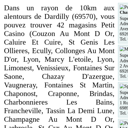
Dans un rayon de 10km aux
Char
alentours de Dardilly (69570), vous
Supe
pouvez trouver 42 magasins Petit
Adre
Aven
Casino (Couzon Au Mont D Or,
6926
Tel.
Caluire Et Cuire, St Genis Les
Ollieres, Ecully, Collonges Au Mont
Supe
D'or, Lyon, Marcy L'etoile, Lyon,
Adre
2 Av
Limonest, Venissieux, Fontaines Sur
6926
Saone, Chazay D'azergue,
Tel.
Vaugneray, Fontaines St Martin,
Chaponost, Craponne, Brindas,
Supe
Adre
Charbonnieres Les Bains,
1 Ru
6989
Francheville, Tassin La Demi Lune,
Tel.
Champagne Au Mont D Or,
Larbresle, St Cyr Au Mont D Or,