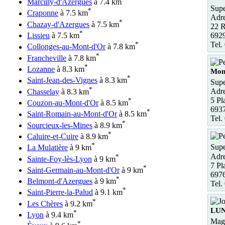
Marcilly-d'Azergues
à 7.4 km
Supe
*
Craponne
à 7.5 km
Adre
*
Chazay-d'Azergues
à 7.5 km
22 R
*
6929
Lissieu
à 7.5 km
Tel.
*
Collonges-au-Mont-d'Or
à 7.8 km
*
Francheville
à 7.8 km
*
Lozanne
à 8.3 km
Mon
*
Saint-Jean-des-Vignes
à 8.3 km
Supe
*
Adre
Chasselay
à 8.3 km
5 Pl
*
Couzon-au-Mont-d'Or
à 8.5 km
6937
*
Saint-Romain-au-Mont-d'Or
à 8.5 km
Tel.
*
Sourcieux-les-Mines
à 8.9 km
*
Caluire-et-Cuire
à 8.9 km
*
Supe
La Mulatière
à 9 km
Adre
*
Sainte-Foy-lès-Lyon
à 9 km
7 Pl
*
Saint-Germain-au-Mont-d'Or
à 9 km
697
*
Belmont-d'Azergues
à 9 km
Tel.
*
Saint-Pierre-la-Palud
à 9.1 km
*
Les Chères
à 9.2 km
LU
*
Lyon
à 9.4 km
Maga
*