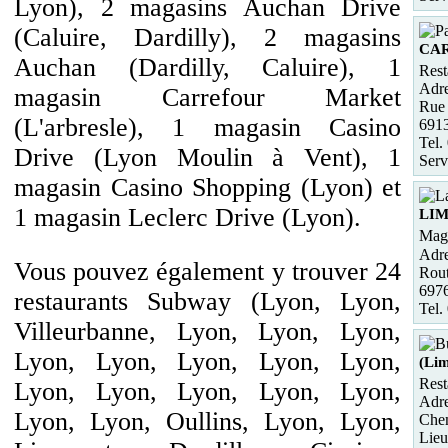
Lyon), 2 magasins Auchan Drive
(Caluire, Dardilly), 2 magasins
CA
Auchan (Dardilly, Caluire), 1
Rest
Adre
magasin Carrefour Market
Rue 
(L'arbresle), 1 magasin Casino
691
Tel.
Drive (Lyon Moulin à Vent), 1
Serv
magasin Casino Shopping (Lyon) et
1 magasin Leclerc Drive (Lyon).
LI
Maga
Adre
Vous pouvez également y trouver 24
Rout
697
restaurants Subway (Lyon, Lyon,
Tel.
Villeurbanne, Lyon, Lyon, Lyon,
Lyon, Lyon, Lyon, Lyon, Lyon,
(Lim
Rest
Lyon, Lyon, Lyon, Lyon, Lyon,
Adre
Lyon, Lyon, Oullins, Lyon, Lyon,
Chem
Lieu