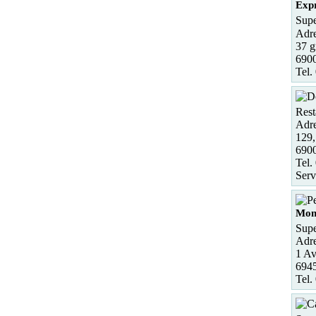
Expr
Supe
Adre
37 g
690
Tel.
Rest
Adre
129,
690
Tel.
Serv
Mon
Supe
Adre
1 Av
694
Tel.