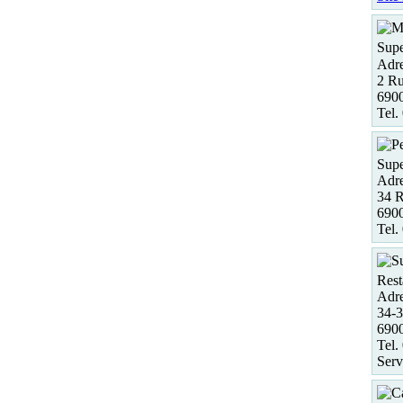
Supe
Adre
2 Ru
690
Tel.
Supe
Adre
34 R
690
Tel.
Rest
Adre
34-3
690
Tel.
Serv