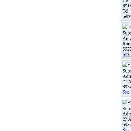
156 
691
Tel.
Serv
Supe
Adre
Rue 
692
Site
Supe
Adre
27 A
6934
Site
Supe
Adre
27 A
6934
Site