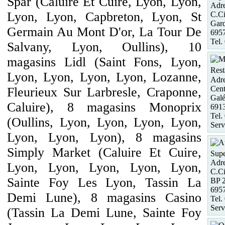
Spar (Caluire Et Cuire, Lyon, Lyon,
Adre
Lyon, Lyon, Capbreton, Lyon, St
C.Ci
Gard
Germain Au Mont D'or, La Tour De
695
Tel.
Salvany, Lyon, Oullins), 10
magasins Lidl (Saint Fons, Lyon,
Rest
Lyon, Lyon, Lyon, Lyon, Lozanne,
Adre
Cent
Fleurieux Sur Larbresle, Craponne,
Galé
Caluire), 8 magasins Monoprix
691
Tel.
(Oullins, Lyon, Lyon, Lyon, Lyon,
Serv
Lyon, Lyon, Lyon), 8 magasins
Simply Market (Caluire Et Cuire,
Supe
Adre
Lyon, Lyon, Lyon, Lyon, Lyon,
C.Ci
Sainte Foy Les Lyon, Tassin La
BP 
695
Demi Lune), 8 magasins Casino
Tel.
Serv
(Tassin La Demi Lune, Sainte Foy