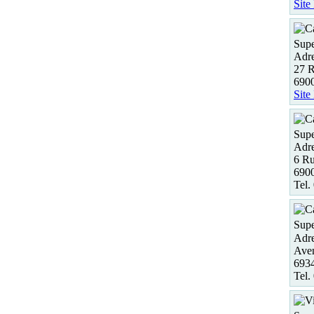
Site
Supe
Adre
27 R
690
Site
Supe
Adre
6 R
690
Tel.
Supe
Adre
Aven
693
Tel.