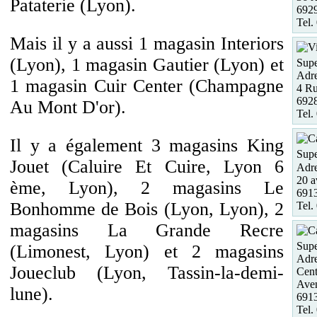
Pataterie (Lyon).
6929
Tel.
Mais il y a aussi 1 magasin Interiors
(Lyon), 1 magasin Gautier (Lyon) et
Supe
Adre
1 magasin Cuir Center (Champagne
4 Ru
6928
Au Mont D'or).
Tel.
Il y a également 3 magasins King
Supe
Jouet (Caluire Et Cuire, Lyon 6
Adre
20 a
ème, Lyon), 2 magasins Le
6913
Bonhomme de Bois (Lyon, Lyon), 2
Tel.
magasins La Grande Recre
Supe
(Limonest, Lyon) et 2 magasins
Adre
Joueclub (Lyon, Tassin-la-demi-
Cent
Aven
lune).
691
Tel.