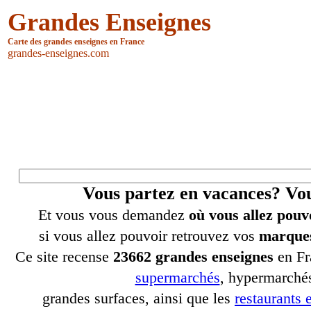
Grandes Enseignes
Carte des grandes enseignes en France
grandes-enseignes.com
Vous partez en vacances? V
Et vous vous demandez
où vous allez pouv
si vous allez pouvoir retrouvez vos
marques
Ce site recense
23662 grandes enseignes
en Fr
supermarchés
, hypermarchés
grandes surfaces, ainsi que les
restaurants e