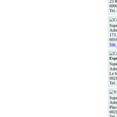
23 R
690
Tel.
Supe
Adre
173 
691
Site
Expr
Supe
Adre
Le b
6921
Tel.
Supe
Adre
Plac
6921
Tel.