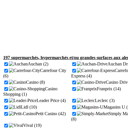
197 supermarchés, hypermarchés et/ou grandes surfaces aux alen
Auchan (2)
Auchan Dri
Carrefour City
Carref
(6)
Express (4)
Casino (8)
Casino Driv
Casino
Franprix (14)
Shopping (1)
Leader Price (4)
Leclerc (3)
Lidl (10)
Magasins U (
Petit Casino (42)
Simply Ma
(8)
Vival (19)