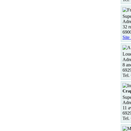
Supe
Adre
32 
690
Site
Loue
Adre
8 an
692
Tel.
Cra
Supe
Adre
11 a
692
Tel.