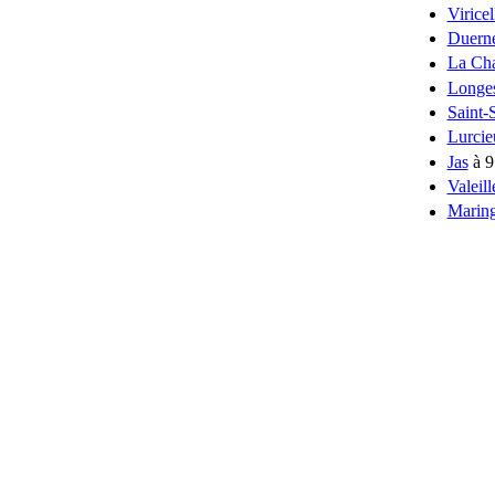
Viricel
Duern
La Cha
Longes
Saint-
Lurcie
Jas
à 9
Valeill
Marin