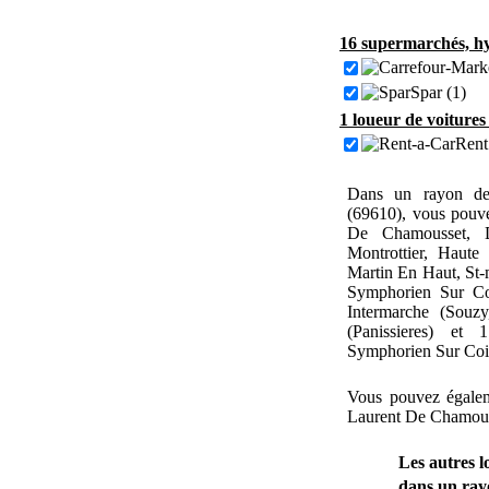
16 supermarchés, hy
Spar (1)
1 loueur de voitures
Rent
Dans un rayon de
(69610), vous pouve
De Chamousset, Du
Montrottier, Haute
Martin En Haut, St-
Symphorien Sur Co
Intermarche (Souzy
(Panissieres) et
Symphorien Sur Coi
Vous pouvez égalem
Laurent De Chamous
Les autres l
dans un ra