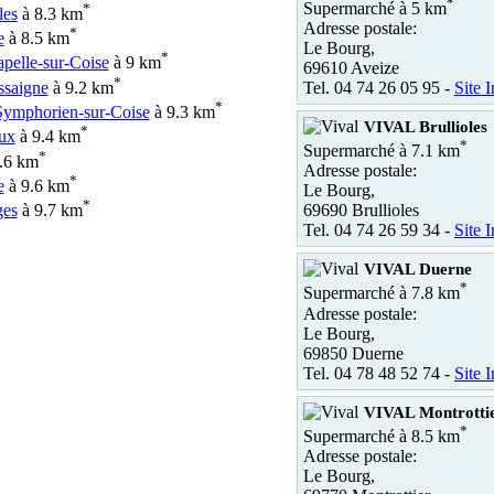
*
Supermarché à 5 km
*
les
à 8.3 km
Adresse postale:
*
e
à 8.5 km
Le Bourg,
*
pelle-sur-Coise
à 9 km
69610 Aveize
*
saigne
à 9.2 km
Tel. 04 74 26 05 95 -
Site I
*
Symphorien-sur-Coise
à 9.3 km
VIVAL Brullioles
*
ux
à 9.4 km
*
Supermarché à 7.1 km
*
.6 km
Adresse postale:
*
e
à 9.6 km
Le Bourg,
*
69690 Brullioles
ges
à 9.7 km
Tel. 04 74 26 59 34 -
Site I
VIVAL Duerne
*
Supermarché à 7.8 km
Adresse postale:
Le Bourg,
69850 Duerne
Tel. 04 78 48 52 74 -
Site I
VIVAL Montrotti
*
Supermarché à 8.5 km
Adresse postale:
Le Bourg,