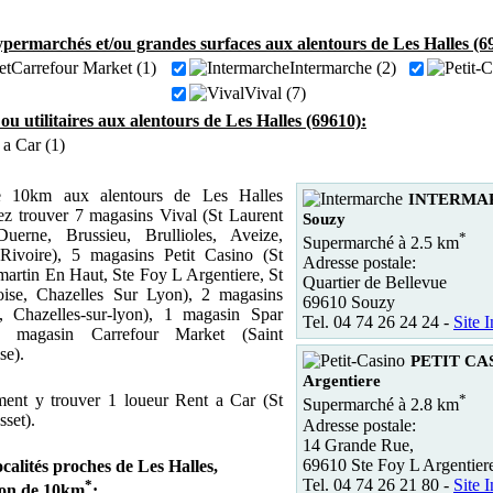
permarchés et/ou grandes surfaces aux alentours de Les Halles (6
Carrefour Market (1)
Intermarche (2)
Vival (7)
 ou utilitaires aux alentours de Les Halles (69610):
 a Car (1)
 10km aux alentours de Les Halles
INTERMA
z trouver 7 magasins Vival (St Laurent
Souzy
erne, Brussieu, Brullioles, Aveize,
*
Supermarché à 2.5 km
 Rivoire), 5 magasins Petit Casino (St
Adresse postale:
martin En Haut, Ste Foy L Argentiere, St
Quartier de Bellevue
ise, Chazelles Sur Lyon), 2 magasins
69610 Souzy
, Chazelles-sur-lyon), 1 magasin Spar
Tel. 04 74 26 24 24 -
Site I
 1 magasin Carrefour Market (Saint
se).
PETIT CAS
Argentiere
ent y trouver 1 loueur Rent a Car (St
*
Supermarché à 2.8 km
set).
Adresse postale:
14 Grande Rue,
69610 Ste Foy L Argentier
ocalités proches de Les Halles,
Tel. 04 74 26 21 80 -
Site I
*
yon de 10km
: