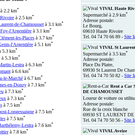
VIVAL Haute Riv
*
à 2.2 km
*
Supermarché à 2.9 km
*
Rivoire
à 2.5 km
Adresse postale:
*
Laurent-de-Chamousset
à 3.1 km
Le Bourg,
*
-Foy-l'Argentière
à 3.1 km
69610 Haute Rivoire
*
Tel. 04 74 70 66 89 -
Site I
Clément-les-Places
à 3.7 km
*
Genis-l'Argentière
à 5.1 km
VIVAL St Lauren
*
 5.3 km
*
Supermarché à 3.5 km
*
e
à 5.3 km
Adresse postale:
*
Martin-Lestra
à 6.3 km
Place Du Platre,
*
69930 St Laurent De Cham
omant
à 6.6 km
Tel. 04 74 70 50 82 -
Site I
*
u-le-Marché
à 6.7 km
*
ines-en-Donzy
à 7.3 km
Rent a Ca
*
eu
à 7.3 km
DE CHAMOUSSET
*
Loueur de voiture ou utilita
eux
à 7.3 km
Adresse postale:
*
s
à 7.5 km
Rue de la croix blanche
*
ost-Longessaigne
à 7.5 km
69930 ST LAURENT D
*
les
à 7.5 km
Tel. 04 74 70 50 56 -
Site I
*
Barthélemy-Lestra
à 7.6 km
*
VIVAL Aveize
ttier
à 7.8 km