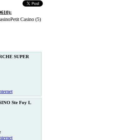
9610):
Petit Casino (5)
RCHE SUPER
nternet
INO Ste Foy L
e
nternet