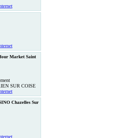
nternet
nternet
four Market Saint
ément
IEN SUR COISE
nternet
INO Chazelles Sur
nternet