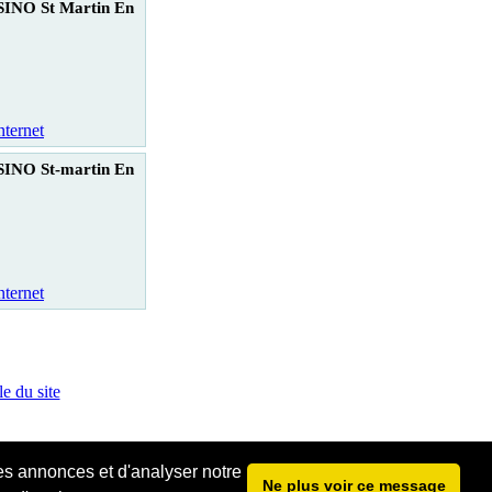
INO St Martin En
nternet
INO St-martin En
nternet
e du site
les annonces et d'analyser notre
Ne plus voir ce message