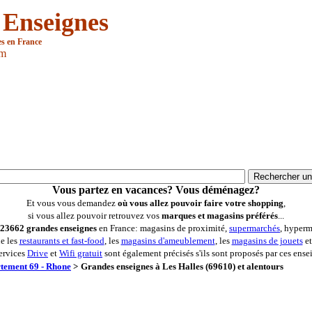
 Enseignes
es en France
om
Vous partez en vacances? Vous déménagez?
Et vous vous demandez
où vous allez pouvoir faire votre shopping
,
si vous allez pouvoir retrouvez vos
marques et magasins préférés
...
23662 grandes enseignes
en France: magasins de proximité,
supermarchés
, hyperm
ue les
restaurants et fast-food
, les
magasins d'ameublement
, les
magasins de jouets
et
ervices
Drive
et
Wifi gratuit
sont également précisés s'ils sont proposés par ces ense
tement 69 - Rhone
>
Grandes enseignes à Les Halles (69610) et alentours