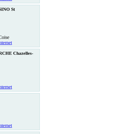
INO St
Coise
nternet
HE Chazelles-
nternet
nternet