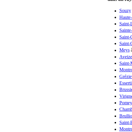
Souzy
Haute-
Saint-
Sainte
Saint-
Saint-
Meys
à
Aveiz
Saint-
Montr
Grézie
Essert
Brussi
Virign
Pomey
Chamb
Brullio
Saint-
Montro