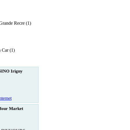
Grande Recre (1)
 Car (1)
INO Irigny
nternet
four Market