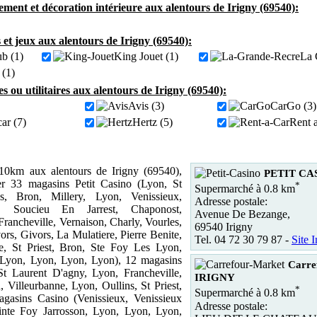
ment et décoration intérieure aux alentours de Irigny (69540):
 et jeux aux alentours de Irigny (69540):
ub (1)
King Jouet (1)
La 
 (1)
es ou utilitaires aux alentours de Irigny (69540):
Avis (3)
CarGo (3)
ar (7)
Hertz (5)
Rent a
0km aux alentours de Irigny (69540),
PETIT CAS
r 33 magasins Petit Casino (Lyon, St
*
Supermarché à 0.8 km
s, Bron, Millery, Lyon, Venissieux,
Adresse postale:
 Soucieu En Jarrest, Chaponost,
Avenue De Bezange,
rancheville, Vernaison, Charly, Vourles,
69540 Irigny
vors, Givors, La Mulatiere, Pierre Benite,
Tel. 04 72 30 79 87 -
Site I
, St Priest, Bron, Ste Foy Les Lyon,
Lyon, Lyon, Lyon, Lyon), 12 magasins
Carre
St Laurent D'agny, Lyon, Francheville,
IRIGNY
 Villeurbanne, Lyon, Oullins, St Priest,
*
Supermarché à 0.8 km
agasins Casino (Venissieux, Venissieux
Adresse postale:
inte Foy Jarrosson, Lyon, Lyon, Lyon,