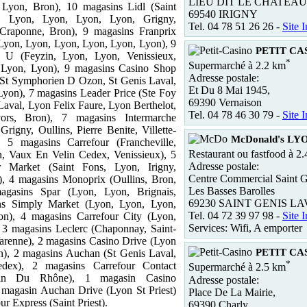
LIEU DIT LE CHATEA
Lyon, Bron), 10 magasins Lidl (Saint
69540 IRIGNY
te, Lyon, Lyon, Lyon, Lyon, Grigny,
Tel. 04 78 51 26 26 -
Site I
Craponne, Bron), 9 magasins Franprix
Lyon, Lyon, Lyon, Lyon, Lyon, Lyon), 9
PETIT CAS
 U (Feyzin, Lyon, Lyon, Venissieux,
*
Supermarché à 2.2 km
 Lyon, Lyon), 9 magasins Casino Shop
Adresse postale:
 St Symphorien D Ozon, St Genis Laval,
Et Du 8 Mai 1945,
yon), 7 magasins Leader Price (Ste Foy
69390 Vernaison
Laval, Lyon Felix Faure, Lyon Berthelot,
Tel. 04 78 46 30 79 -
Site I
ors, Bron), 7 magasins Intermarche
rigny, Oullins, Pierre Benite, Villette-
McDonald's LY
, 5 magasins Carrefour (Francheville,
Restaurant ou fastfood à 2
, Vaux En Velin Cedex, Venissieux), 5
Adresse postale:
r Market (Saint Fons, Lyon, Irigny,
Centre Commercial Saint G
t), 4 magasins Monoprix (Oullins, Bron,
Les Basses Barolles
gasins Spar (Lyon, Lyon, Brignais,
69230 SAINT GENIS L
ins Simply Market (Lyon, Lyon, Lyon,
Tel. 04 72 39 97 98 -
Site I
n), 4 magasins Carrefour City (Lyon,
Services: Wifi, A emporter
 3 magasins Leclerc (Chaponnay, Saint-
Varenne), 2 magasins Casino Drive (Lyon
PETIT CAS
n), 2 magasins Auchan (St Genis Laval,
*
dex), 2 magasins Carrefour Contact
Supermarché à 2.5 km
ézin Du Rhône), 1 magasin Casino
Adresse postale:
 magasin Auchan Drive (Lyon St Priest)
Place De La Mairie,
ur Express (Saint Priest).
69390 Charly