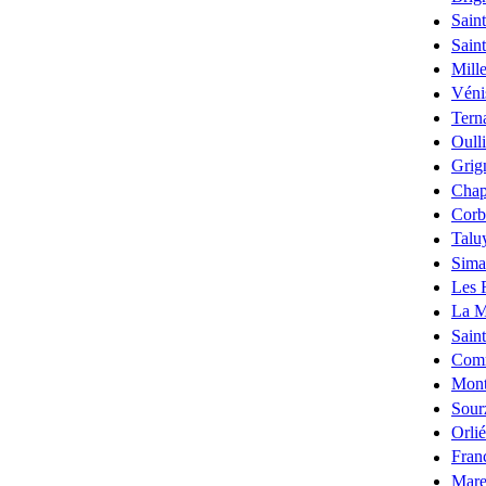
Sain
Sain
Mill
Véni
Tern
Oull
Grig
Chap
Corb
Talu
Sima
Les 
La M
Sain
Com
Mon
Sour
Orli
Fran
Mare