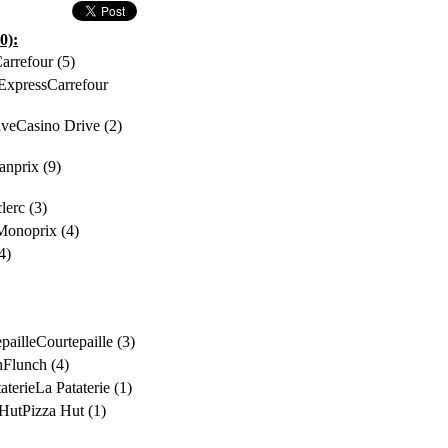
0):
arrefour (5)
Carrefour
Casino Drive (2)
anprix (9)
lerc (3)
Monoprix (4)
4)
Courtepaille (3)
Flunch (4)
La Pataterie (1)
Pizza Hut (1)