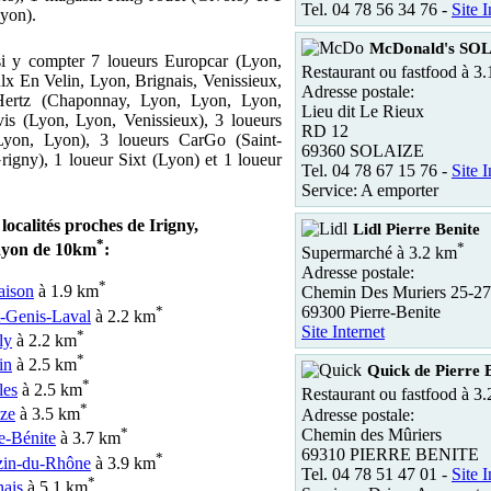
Tel. 04 78 56 34 76 -
Site I
yon).
McDonald's SO
si y compter 7 loueurs Europcar (Lyon,
Restaurant ou fastfood à 3
lx En Velin, Lyon, Brignais, Venissieux,
Adresse postale:
Hertz (Chaponnay, Lyon, Lyon, Lyon,
Lieu dit Le Rieux
is (Lyon, Lyon, Venissieux), 3 loueurs
RD 12
on, Lyon), 3 loueurs CarGo (Saint-
69360 SOLAIZE
rigny), 1 loueur Sixt (Lyon) et 1 loueur
Tel. 04 78 67 15 76 -
Site I
Service: A emporter
localités proches de Irigny,
Lidl Pierre Benite
*
*
ayon de 10km
:
Supermarché à 3.2 km
Adresse postale:
*
aison
à 1.9 km
Chemin Des Muriers 25-27
*
69300 Pierre-Benite
t-Genis-Laval
à 2.2 km
Site Internet
*
ly
à 2.2 km
*
in
à 2.5 km
Quick de Pierre 
*
les
à 2.5 km
Restaurant ou fastfood à 3
*
ize
à 3.5 km
Adresse postale:
*
Chemin des Mûriers
e-Bénite
à 3.7 km
69310 PIERRE BENITE
*
zin-du-Rhône
à 3.9 km
Tel. 04 78 51 47 01 -
Site I
*
nais
à 5.1 km