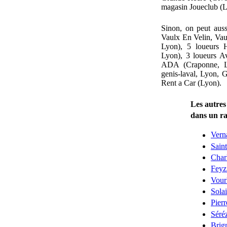
magasin Joueclub (L
Sinon, on peut aus
Vaulx En Velin, Vau
Lyon), 5 loueurs 
Lyon), 3 loueurs Av
ADA (Craponne, Ly
genis-laval, Lyon, G
Rent a Car (Lyon).
Les autres 
dans un r
Vern
Sain
Char
Feyz
Vour
Sola
Pierr
Séré
Brig