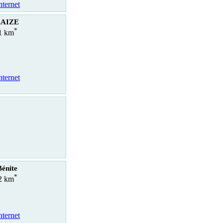
nternet
LAIZE
*
.1 km
nternet
Bénite
*
.2 km
nternet