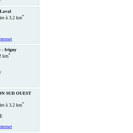
r
 Laval
*
ire à 3.2 km
nternet
 - Irigny
*
.2 km
y
YON SUD OUEST
*
ire à 3.2 km
IE
nternet