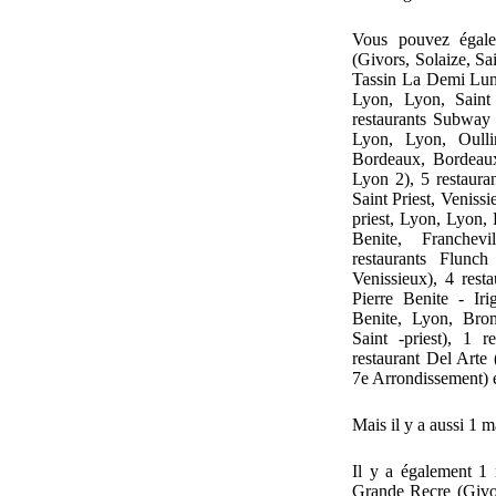
Vous pouvez égale
(Givors, Solaize, Sa
Tassin La Demi Lun
Lyon, Lyon, Saint 
restaurants Subway
Lyon, Lyon, Oulli
Bordeaux, Bordeau
Lyon 2), 5 restaura
Saint Priest, Veniss
priest, Lyon, Lyon, 
Benite, Franchev
restaurants Flunch
Venissieux), 4 rest
Pierre Benite - Iri
Benite, Lyon, Bron
Saint -priest), 1 r
restaurant Del Arte 
7e Arrondissement) e
Mais il y a aussi 1 
Il y a également 1
Grande Recre (Givor