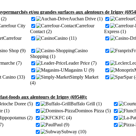
ypermarchés et/ou grandes surfaces aux alentours de Irigny (6954
(2)
Auchan Drive (1)
C
arrefour City
Carrefour
Contact (2)
Express (1)
Carrefour
Casino (11)
sino Shop (9)
Casino
Fr
Shopping (1)
rmarche (7)
Leader Price (7)
Lec
Magasins U (9)
it Casino (33)
Simply Market
Spar (
(4)
 fast-foods aux alentours de Irigny (69540):
rioche Doree (5)
Buffalo Grill (1)
e (1)
Dominos Pizza (5)
ippopotamus (2)
KFC (4)
7)
Paul (9)
Subway (10)