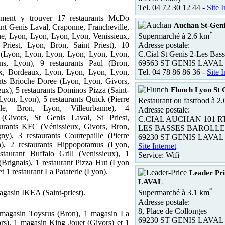
Tel. 04 72 30 12 44 -
Site I
ment y trouver 17 restaurants McDo
Auchan St-Geni
int Genis Laval, Craponne, Francheville,
*
Supermarché à 2.6 km
e, Lyon, Lyon, Lyon, Lyon, Venissieux,
Adresse postale:
Priest, Lyon, Bron, Saint Priest), 10
C.Cial St Genis 2-Les Bass
 (Lyon, Lyon, Lyon, Lyon, Lyon, Lyon,
69563 ST GENIS LAVAL
ns, Lyon), 9 restaurants Paul (Bron,
Tel. 04 78 86 86 36 -
Site I
x, Bordeaux, Lyon, Lyon, Lyon, Lyon,
nts Brioche Doree (Lyon, Lyon, Givors,
Flunch Lyon St 
ieux), 5 restaurants Dominos Pizza (Saint-
Lyon, Lyon), 5 restaurants Quick (Pierre
Restaurant ou fastfood à 2
ille, Bron, Lyon, Villeurbanne), 4
Adresse postale:
 (Givors, St Genis Laval, St Priest,
C.CIAL AUCHAN 101 
aurants KFC (Vénissieux, Givors, Bron,
LES BASSES BAROLLE
gny), 3 restaurants Courtepaille (Pierre
69230 ST GENIS LAVAL
), 2 restaurants Hippopotamus (Lyon,
Site Internet
estaurant Buffalo Grill (Venissieux), 1
Service: Wifi
(Brignais), 1 restaurant Pizza Hut (Lyon
t 1 restaurant La Pataterie (Lyon).
Leader Pr
LAVAL
*
magasin IKEA (Saint-priest).
Supermarché à 3.1 km
Adresse postale:
8, Place de Collonges
 magasin Toysrus (Bron), 1 magasin La
69230 ST GENIS LAVAL
s), 1 magasin King Jouet (Givors) et 1