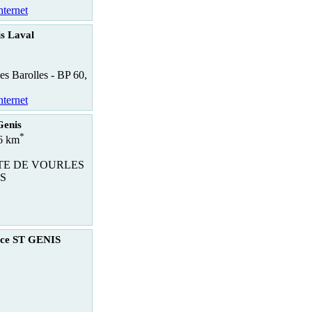
nternet
s Laval
es Barolles - BP 60,
nternet
Genis
*
.6 km
RTE DE VOURLES
S
ice ST GENIS