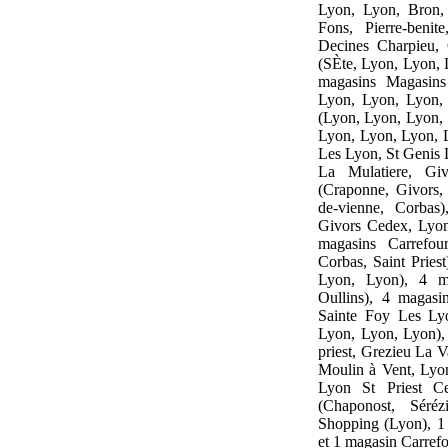
Lyon, Lyon, Bron, 
Fons, Pierre-beni
Decines Charpieu, 
(SÈte, Lyon, Lyon, 
magasins Magasins
Lyon, Lyon, Lyon,
(Lyon, Lyon, Lyon,
Lyon, Lyon, Lyon, L
Les Lyon, St Genis 
La Mulatiere, Giv
(Craponne, Givors, G
de-vienne, Corbas)
Givors Cedex, Lyon
magasins Carrefou
Corbas, Saint Pries
Lyon, Lyon), 4 ma
Oullins), 4 magas
Sainte Foy Les Lyo
Lyon, Lyon, Lyon),
priest, Grezieu La 
Moulin à Vent, Lyo
Lyon St Priest Ce
(Chaponost, Sér
Shopping (Lyon), 1
et 1 magasin Carrefo