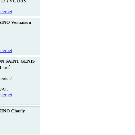
U D'YVOURS
nternet
INO Vernaison
nternet
ON SAINT GENIS
*
.4 km
enis 2
AVAL
nternet
INO Charly