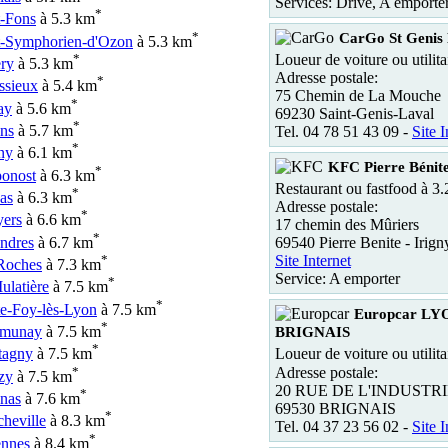
Services: Drive, A emporte
*
t-Fons
à 5.3 km
*
CarGo St Genis
t-Symphorien-d'Ozon
à 5.3 km
*
Loueur de voiture ou utilita
ery
à 5.3 km
Adresse postale:
*
ssieux
à 5.4 km
75 Chemin de La Mouche
*
ay
à 5.6 km
69230 Saint-Genis-Laval
*
ins
à 5.7 km
Tel. 04 78 51 43 09 -
Site I
*
ny
à 6.1 km
KFC Pierre Bénite
*
onost
à 6.3 km
Restaurant ou fastfood à 3
*
as
à 6.3 km
Adresse postale:
*
yers
à 6.6 km
17 chemin des Mûriers
*
ndres
à 6.7 km
69540 Pierre Benite - Irign
*
Site Internet
Roches
à 7.3 km
Service: A emporter
*
ulatière
à 7.5 km
*
te-Foy-lès-Lyon
à 7.5 km
Europcar L
*
munay
à 7.5 km
BRIGNAIS
*
tagny
à 7.5 km
Loueur de voiture ou utilita
*
Adresse postale:
zy
à 7.5 km
20 RUE DE L'INDUSTR
*
énas
à 7.6 km
69530 BRIGNAIS
*
cheville
à 8.3 km
Tel. 04 37 23 56 02 -
Site I
*
nnes
à 8.4 km