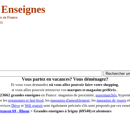
 Enseignes
es en France
om
Vous partez en vacances? Vous déménagez?
Et vous vous demandez
où vous allez pouvoir faire votre shopping
,
si vous allez pouvoir retrouvez vos
marques et magasins préférés
...
23662 grandes enseignes
en France: magasins de proximité,
supermarchés
, hyperm
ue les
restaurants et fast-food
, les
magasins d'ameublement
, les
magasins de jouets
et
ervices
Drive
et
Wifi gratuit
sont également précisés s'ils sont proposés par ces ense
tement 69 - Rhone
>
Grandes enseignes à Irigny (69540) et alentours