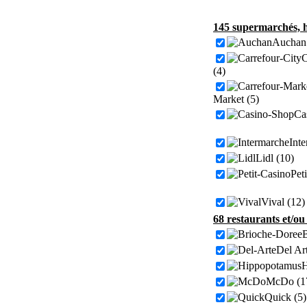
145 supermarchés, h
Auchan 
C
(4)
Market (5)
Ca
Inte
Lidl (10)
Pet
Vival (12)
68 restaurants et/ou
B
Del Art
H
McDo (1
Quick (5)