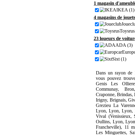
1 magasin d'ameuble
IKEA (1)
4 magasins de jouets
Jouecl
Toysrus
23 loueurs de voitur
ADA (3)
Europc
Sixt (1)
Dans un rayon de 1
vous pouvez trouve
Genis Les Olliere
Communay, Bron,
Craponne, Brindas, F
Irigny, Brignais, Gi
Grezieu La Varenne
Lyon, Lyon, Lyon, 
Vival (Venissieux, 
Oullins, Lyon, Lyon,
Francheville), 11 m
Les Minguettes, Sa