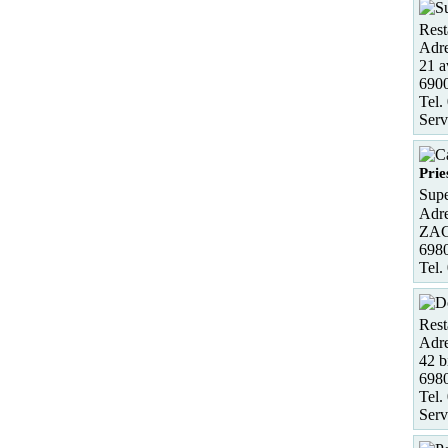
Rest
Adre
21 
690
Tel.
Serv
Prie
Supe
Adre
ZAC 
698
Tel.
Rest
Adre
42 b
6980
Tel.
Serv