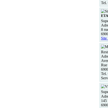
Tel.
ETA
Supe
Adre
8 ru
690
Site
Rest
Adre
Ave
Rue
690
Tel.
Serv
Supe
Adre
145 
690