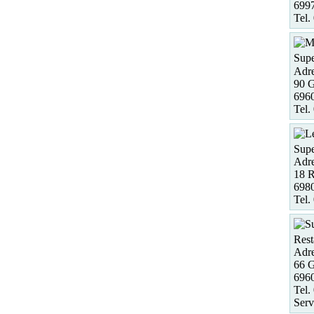
699
Tel.
Supe
Adre
90 
696
Tel.
Supe
Adre
18 
698
Tel.
Rest
Adre
66 G
6960
Tel.
Serv