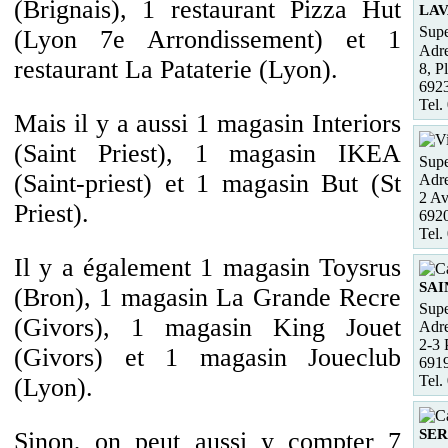
(Brignais), 1 restaurant Pizza Hut
LA
Supe
(Lyon 7e Arrondissement) et 1
Adre
restaurant La Pataterie (Lyon).
8, P
692
Tel.
Mais il y a aussi 1 magasin Interiors
(Saint Priest), 1 magasin IKEA
Supe
(Saint-priest) et 1 magasin But (St
Adre
2 Av
Priest).
6920
Tel.
Il y a également 1 magasin Toysrus
SAI
(Bron), 1 magasin La Grande Recre
Supe
(Givors), 1 magasin King Jouet
Adre
2-3
(Givors) et 1 magasin Joueclub
691
Tel.
(Lyon).
SER
Sinon, on peut aussi y compter 7