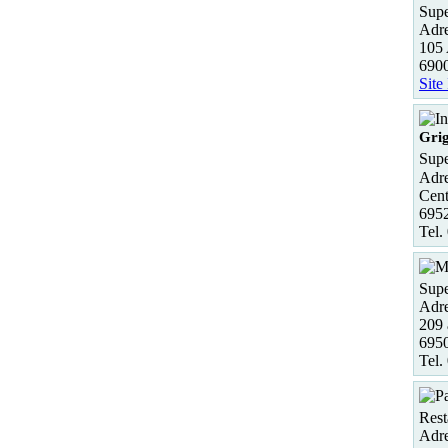
Supe
Adre
105
690
Site
Gri
Supe
Adre
Cent
695
Tel.
Supe
Adre
209 
695
Tel.
Rest
Adre