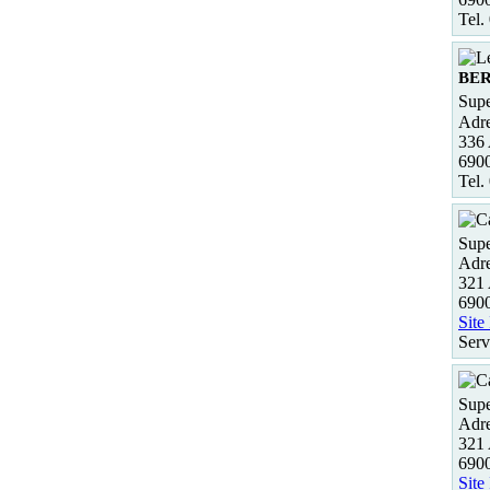
Tel.
BE
Supe
Adre
336 
690
Tel.
Supe
Adre
321 
690
Site
Serv
Supe
Adre
321 
690
Site