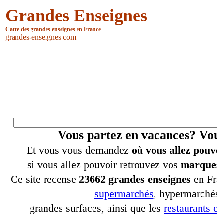
Grandes Enseignes
Carte des grandes enseignes en France
grandes-enseignes.com
Vous partez en vacances? V
Et vous vous demandez
où vous allez pouv
si vous allez pouvoir retrouvez vos
marques
Ce site recense
23662 grandes enseignes
en Fr
supermarchés
, hypermarchés
grandes surfaces, ainsi que les
restaurants e