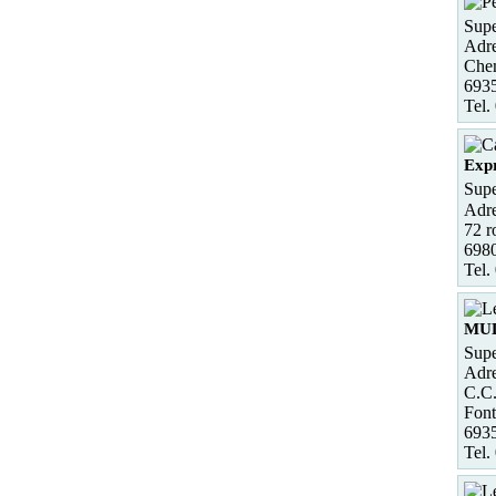
Supe
Adre
Che
6935
Tel.
Expr
Supe
Adre
72 r
698
Tel.
MU
Supe
Adre
C.C.
Font
693
Tel.