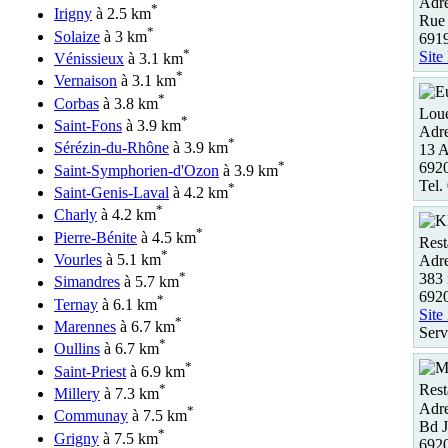
Adre
*
Irigny
à 2.5 km
Rue 
*
Solaize
à 3 km
6919
*
Site
Vénissieux
à 3.1 km
*
Vernaison
à 3.1 km
*
Corbas
à 3.8 km
Loue
*
Saint-Fons
à 3.9 km
Adre
*
Sérézin-du-Rhône
à 3.9 km
13 
*
692
Saint-Symphorien-d'Ozon
à 3.9 km
Tel.
*
Saint-Genis-Laval
à 4.2 km
*
Charly
à 4.2 km
*
Pierre-Bénite
à 4.5 km
Rest
*
Vourles
à 5.1 km
Adre
*
383 
Simandres
à 5.7 km
6920
*
Ternay
à 6.1 km
Site
*
Marennes
à 6.7 km
Serv
*
Oullins
à 6.7 km
*
Saint-Priest
à 6.9 km
*
Rest
Millery
à 7.3 km
Adre
*
Communay
à 7.5 km
Bd J
*
Grigny
à 7.5 km
692