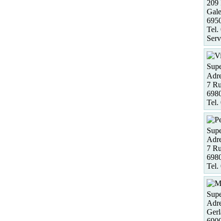
209 
Gale
695
Tel.
Serv
Supe
Adre
7 Ru
6980
Tel.
Supe
Adre
7 Ru
6980
Tel.
Supe
Adre
Gerl
690