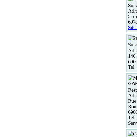
Supe
Adre
5, r
697
Site
Supe
Adre
140 
690
Tel.
GA
Rest
Adre
Rue 
Rout
698
Tel.
Serv