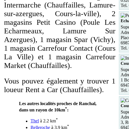
032
Intermarche (Chauffailles, Lamure-
Tel.
sur-azergues, Cours-la-ville), 2
magasins Petit Casino (Poule Les
Ech
Supe
Echarmeaux, Lamure Sur
Adre
Plac
Azergues), 1 magasin Spar (Vichy),
698
1 magasin Carrefour Contact (Cours
Tel.
La Ville) et 1 magasin Carrefour
Cour
Market (Chauffailles).
Supe
Adre
Vous pouvez également y trouver 1
1 Bo
6947
loueur Rent a Car (Chauffailles).
Tel.
Les autres localités proches de Ranchal,
Cour
*
dans un rayon de 10km
:
Supe
Adre
*
Thel
à 2.2 km
3, 
*
Belleroche
à 3.9 km
694