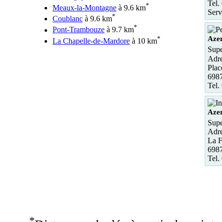
Tel.
*
Meaux-la-Montagne
à 9.6 km
Serv
*
Coublanc
à 9.6 km
*
Pont-Trambouze
à 9.7 km
*
Aze
La Chapelle-de-Mardore
à 10 km
Supe
Adre
Plac
698
Tel.
Aze
Supe
Adre
La F
698
Tel.
*