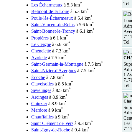
*
Tel.
Les Écharmeaux
à 5.3 km
*
Belmont-de-la-Loire
à 5.3 km
*
Poule-lès-Écharmeaux
à 5.4 km
Loue
*
Saint-Vincent-de-Reins
à 5.6 km
Adre
*
Saint-Bonnet-le-Troncy
à 6.1 km
Aven
*
711
Propières
à 6.1 km
Tel.
*
Le Cergne
à 6.6 km
*
Chénelette
à 7.3 km
*
Azolette
à 7.5 km
CH
*
Supe
Saint-Germain-la-Montagne
à 7.5 km
Adre
*
Saint-Nizier-d'Azergues
à 7.5 km
1 Av
*
Écoche
à 7.8 km
717
*
Claveisolles
à 8.5 km
Tel.
*
Sevelinges
à 8.5 km
*
Arcinges
à 8.9 km
Chau
*
Cuinzier
à 8.9 km
Supe
*
Mardore
à 9 km
Adre
*
Chauffailles
à 9 km
Cent
*
Saint-Clément-de-Vers
à 9.3 km
Les 
*
7117
Saint-Igny-de-Roche
à 9.4 km