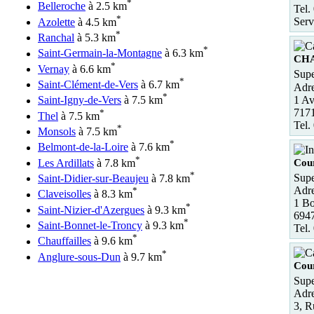
*
Belleroche
à 2.5 km
Tel.
*
Serv
Azolette
à 4.5 km
*
Ranchal
à 5.3 km
*
Saint-Germain-la-Montagne
à 6.3 km
CH
*
Vernay
à 6.6 km
Supe
*
Saint-Clément-de-Vers
à 6.7 km
Adre
*
1 Av
Saint-Igny-de-Vers
à 7.5 km
717
*
Thel
à 7.5 km
Tel.
*
Monsols
à 7.5 km
*
Belmont-de-la-Loire
à 7.6 km
*
Cour
Les Ardillats
à 7.8 km
*
Sup
Saint-Didier-sur-Beaujeu
à 7.8 km
Adre
*
Claveisolles
à 8.3 km
1 Bo
*
Saint-Nizier-d'Azergues
à 9.3 km
6947
*
Saint-Bonnet-le-Troncy
à 9.3 km
Tel.
*
Chauffailles
à 9.6 km
*
Anglure-sous-Dun
à 9.7 km
Cour
Supe
Adre
3, 