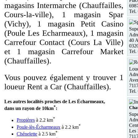
Plac
magasins Intermarche (Chauffailles,
698
Tel.
Cours-la-ville), 1 magasin Spar
(Vichy), 1 magasin Petit Casino
Supe
(Poule Les Echarmeaux), 1 magasin
Adre
40 A
Carrefour Contact (Cours La Ville)
032
et 1 magasin Carrefour Market
Tel.
(Chauffailles).
Loue
Adre
Vous pouvez également y trouver 1
Aven
loueur Rent a Car (Chauffailles).
711
Tel.
Les autres localités proches de Les Écharmeaux,
*
Chau
dans un rayon de 10km
:
Supe
*
Adre
Propières
à 2.2 km
Cent
*
Poule-lès-Écharmeaux
à 2.2 km
Les 
*
Chénelette
à 2.5 km
7117