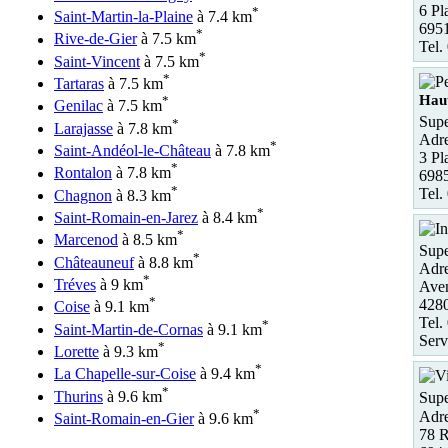
6 Pl
*
Saint-Martin-la-Plaine
à 7.4 km
695
*
Rive-de-Gier
à 7.5 km
Tel.
*
Saint-Vincent
à 7.5 km
*
Tartaras
à 7.5 km
Hau
*
Genilac
à 7.5 km
Supe
*
Larajasse
à 7.8 km
Adre
*
Saint-Andéol-le-Château
à 7.8 km
3 Pl
*
Rontalon
à 7.8 km
6985
*
Tel.
Chagnon
à 8.3 km
*
Saint-Romain-en-Jarez
à 8.4 km
*
Marcenod
à 8.5 km
Supe
*
Châteauneuf
à 8.8 km
Adre
*
Tréves
à 9 km
Aven
*
4280
Coise
à 9.1 km
Tel.
*
Saint-Martin-de-Cornas
à 9.1 km
Serv
*
Lorette
à 9.3 km
*
La Chapelle-sur-Coise
à 9.4 km
*
Thurins
à 9.6 km
Supe
*
Adre
Saint-Romain-en-Gier
à 9.6 km
78 R