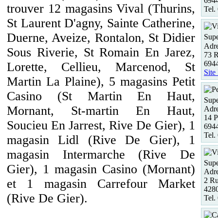
6944
trouver 12 magasins Vival (Thurins,
Tel.
St Laurent D'agny, Sainte Catherine,
Duerne, Aveize, Rontalon, St Didier
Supe
Adre
Sous Riverie, St Romain En Jarez,
73 
6944
Lorette, Cellieu, Marcenod, St
Site
Martin La Plaine), 5 magasins Petit
Casino (St Martin En Haut,
Supe
Mornant, St-martin En Haut,
Adre
14 P
Soucieu En Jarrest, Rive De Gier), 1
694
Tel.
magasin Lidl (Rive De Gier), 1
magasin Intermarche (Rive De
Supe
Gier), 1 magasin Casino (Mornant)
Adre
2 R
et 1 magasin Carrefour Market
4280
(Rive De Gier).
Tel.