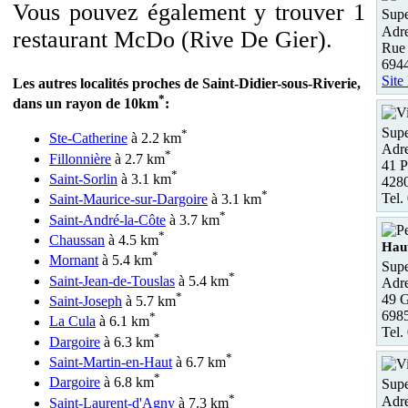
Vous pouvez également y trouver 1
Supe
Adre
restaurant McDo (Rive De Gier).
Rue
69
Site
Les autres localités proches de Saint-Didier-sous-Riverie,
*
dans un rayon de 10km
:
Supe
*
Ste-Catherine
à 2.2 km
Adre
*
Fillonnière
à 2.7 km
41 P
*
Saint-Sorlin
à 3.1 km
4280
*
Tel.
Saint-Maurice-sur-Dargoire
à 3.1 km
*
Saint-André-la-Côte
à 3.7 km
*
Chaussan
à 4.5 km
Hau
*
Mornant
à 5.4 km
Supe
*
Saint-Jean-de-Touslas
à 5.4 km
Adre
*
49 G
Saint-Joseph
à 5.7 km
6985
*
La Cula
à 6.1 km
Tel.
*
Dargoire
à 6.3 km
*
Saint-Martin-en-Haut
à 6.7 km
*
Dargoire
à 6.8 km
Supe
*
Adre
Saint-Laurent-d'Agny
à 7.3 km