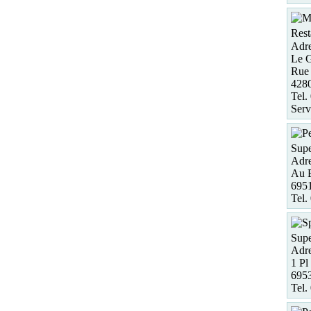
Rest
Adre
Le 
Rue 
428
Tel.
Serv
Supe
Adre
Au 
695
Tel.
Supe
Adre
1 Pl
6953
Tel.