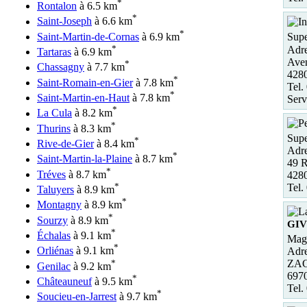
*
Rontalon
à 6.5 km
*
Saint-Joseph
à 6.6 km
*
Saint-Martin-de-Cornas
à 6.9 km
Supe
*
Adre
Tartaras
à 6.9 km
Aven
*
Chassagny
à 7.7 km
4280
*
Saint-Romain-en-Gier
à 7.8 km
Tel.
*
Saint-Martin-en-Haut
à 7.8 km
Serv
*
La Cula
à 8.2 km
*
Thurins
à 8.3 km
Supe
*
Rive-de-Gier
à 8.4 km
Adre
*
Saint-Martin-la-Plaine
à 8.7 km
49 R
*
Tréves
à 8.7 km
4280
*
Tel.
Taluyers
à 8.9 km
*
Montagny
à 8.9 km
*
Sourzy
à 8.9 km
GI
*
Échalas
à 9.1 km
Maga
*
Orliénas
à 9.1 km
Adre
*
ZAC 
Genilac
à 9.2 km
697
*
Châteauneuf
à 9.5 km
Tel.
*
Soucieu-en-Jarrest
à 9.7 km