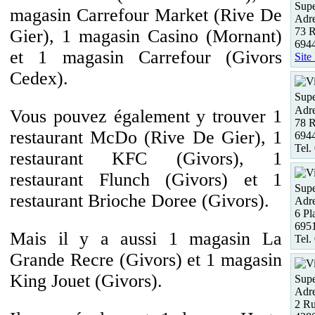
Supe
magasin Carrefour Market (Rive De
Adre
73 
Gier), 1 magasin Casino (Mornant)
6944
et 1 magasin Carrefour (Givors
Site
Cedex).
Supe
Adre
Vous pouvez également y trouver 1
78 R
restaurant McDo (Rive De Gier), 1
6944
Tel.
restaurant KFC (Givors), 1
restaurant Flunch (Givors) et 1
Supe
restaurant Brioche Doree (Givors).
Adre
6 Pl
695
Mais il y a aussi 1 magasin La
Tel.
Grande Recre (Givors) et 1 magasin
King Jouet (Givors).
Supe
Adre
2 R