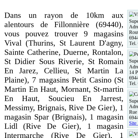
Dans un rayon de 10km aux
Supe
alentours de Fillonnière (69440),
Adre
vous pouvez trouver 9 magasins
Rout
6944
Vival (Thurins, St Laurent D'agny,
Tel.
Sainte Catherine, Duerne, Rontalon,
St Didier Sous Riverie, St Romain
Supe
Adre
En Jarez, Cellieu, St Martin La
14 P
694
Plaine), 7 magasins Petit Casino (St
Tel.
Martin En Haut, Mornant, St-martin
En Haut, Soucieu En Jarrest,
Supe
Messimy, Brignais, Rive De Gier), 1
Adre
Rue
magasin Spar (Brignais), 1 magasin
69
Site
Lidl (Rive De Gier), 1 magasin
Intermarche (Rive De Gier), 1