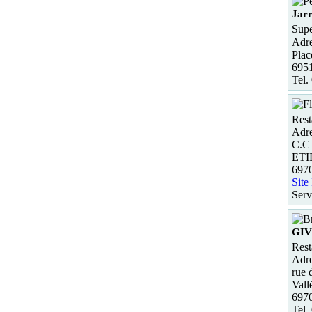
Jarr
Supe
Adre
Plac
6951
Tel.
Rest
Adre
C.C
ET
697
Site
Serv
GIVO
Rest
Adre
rue 
Vall
697
Tel.