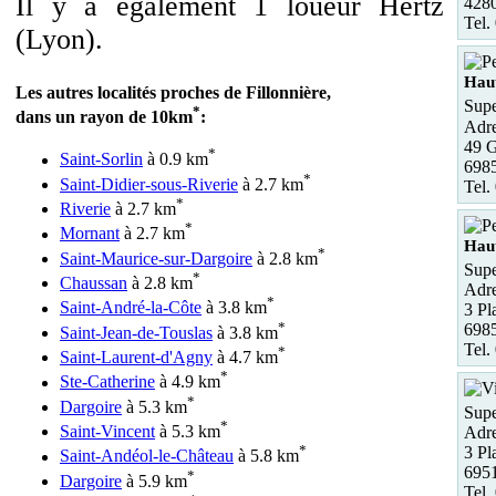
Il y a également 1 loueur Hertz
4280
Tel.
(Lyon).
Hau
Les autres localités proches de Fillonnière,
Supe
*
dans un rayon de 10km
:
Adre
49 G
*
Saint-Sorlin
à 0.9 km
6985
*
Saint-Didier-sous-Riverie
à 2.7 km
Tel.
*
Riverie
à 2.7 km
*
Mornant
à 2.7 km
Hau
*
Saint-Maurice-sur-Dargoire
à 2.8 km
Supe
*
Chaussan
à 2.8 km
Adre
*
Saint-André-la-Côte
à 3.8 km
3 Pl
*
6985
Saint-Jean-de-Touslas
à 3.8 km
Tel.
*
Saint-Laurent-d'Agny
à 4.7 km
*
Ste-Catherine
à 4.9 km
*
Dargoire
à 5.3 km
Supe
*
Saint-Vincent
à 5.3 km
Adre
*
3 Pl
Saint-Andéol-le-Château
à 5.8 km
6951
*
Dargoire
à 5.9 km
Tel.