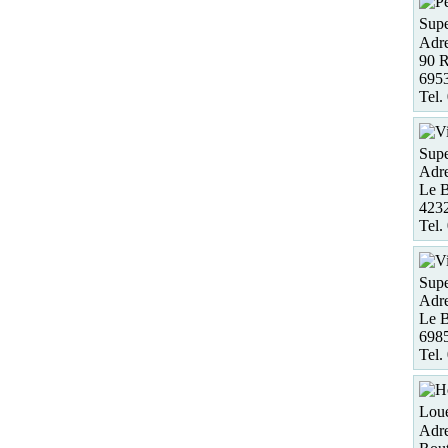
Supe
Adre
90 R
6953
Tel.
Supe
Adre
Le B
4232
Tel.
Supe
Adre
Le B
698
Tel.
Loue
Adre