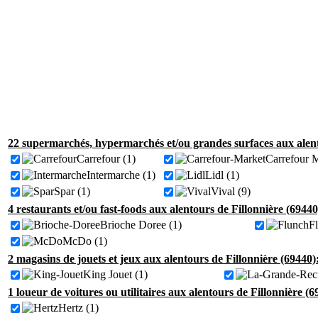
22 supermarchés, hypermarchés et/ou grandes surfaces aux alent
Carrefour (1)
Carrefour M
Intermarche (1)
Lidl (1)
Spar (1)
Vival (9)
4 restaurants et/ou fast-foods aux alentours de Fillonnière (69440
Brioche Doree (1)
F
McDo (1)
2 magasins de jouets et jeux aux alentours de Fillonnière (69440)
King Jouet (1)
1 loueur de voitures ou utilitaires aux alentours de Fillonnière (6
Hertz (1)