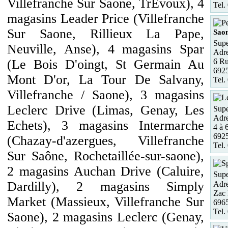
Villefranche Sur Saone, TrÉvoux), 4
Tel.
magasins Leader Price (Villefranche
Sur Saone, Rillieux La Pape,
Sao
Supe
Neuville, Anse), 4 magasins Spar
Adre
6 Ru
(Le Bois D'oingt, St Germain Au
6925
Mont D'or, La Tour De Salvany,
Tel.
Villefranche / Saone), 3 magasins
Leclerc Drive (Limas, Genay, Les
Supe
Adre
Echets), 3 magasins Intermarche
4 à 
692
(Chazay-d'azergues, Villefranche
Tel.
Sur Saône, Rochetaillée-sur-saone),
2 magasins Auchan Drive (Caluire,
Supe
Dardilly), 2 magasins Simply
Adre
Zac 
Market (Massieux, Villefranche Sur
6965
Tel.
Saone), 2 magasins Leclerc (Genay,