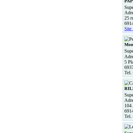
PAP
Supe
Adre
25 r
691
Site
Mon
Supe
Adre
5 Pl
6937
Tel.
RIL
Supe
Adre
104
691
Tel.