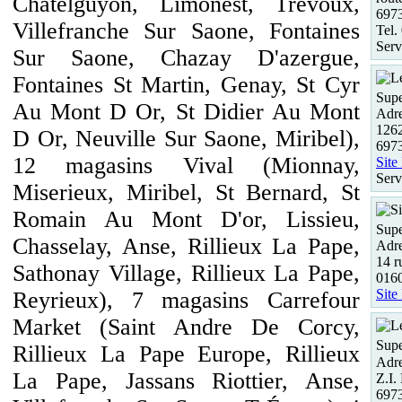
Chatelguyon, Limonest, Trevoux,
697
Villefranche Sur Saone, Fontaines
Tel.
Serv
Sur Saone, Chazay D'azergue,
Fontaines St Martin, Genay, St Cyr
Supe
Au Mont D Or, St Didier Au Mont
Adre
1262
D Or, Neuville Sur Saone, Miribel),
697
12 magasins Vival (Mionnay,
Site
Serv
Miserieux, Miribel, St Bernard, St
Romain Au Mont D'or, Lissieu,
Supe
Chasselay, Anse, Rillieux La Pape,
Adre
14 r
Sathonay Village, Rillieux La Pape,
016
Site
Reyrieux), 7 magasins Carrefour
Market (Saint Andre De Corcy,
Supe
Rillieux La Pape Europe, Rillieux
Adre
La Pape, Jassans Riottier, Anse,
Z.I.
697