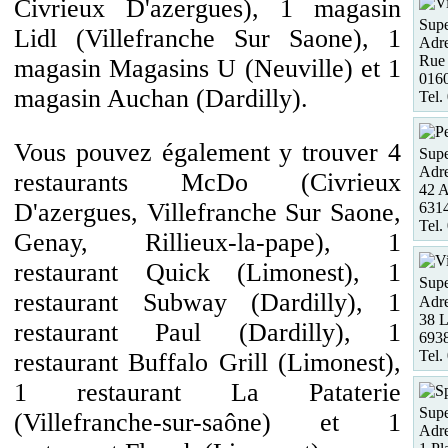
Civrieux D'azergues), 1 magasin
Supe
Lidl (Villefranche Sur Saone), 1
Adre
Rue 
magasin Magasins U (Neuville) et 1
016
magasin Auchan (Dardilly).
Tel.
Vous pouvez également y trouver 4
Supe
Adre
restaurants McDo (Civrieux
42 A
D'azergues, Villefranche Sur Saone,
631
Tel.
Genay, Rillieux-la-pape), 1
restaurant Quick (Limonest), 1
Supe
restaurant Subway (Dardilly), 1
Adre
38 L
restaurant Paul (Dardilly), 1
6938
Tel.
restaurant Buffalo Grill (Limonest),
1 restaurant La Pataterie
Supe
(Villefranche-sur-saône) et 1
Adre