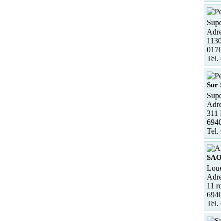
Supe
Adre
1130
0170
Tel.
Sur
Supe
Adre
311
6940
Tel.
SA
Loue
Adre
11 r
694
Tel.