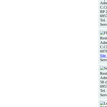
Adre
C.Ci
BP 
695
Tel.
Serv
Rest
Adre
C.C
697
Site
Serv
Rest
Adre
58 c
6957
Tel.
Serv