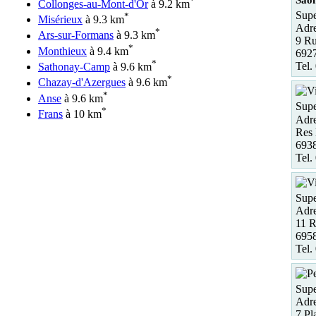
*
Collonges-au-Mont-d'Or
à 9.2 km
Supe
*
Misérieux
à 9.3 km
Adre
*
Ars-sur-Formans
à 9.3 km
9 Ru
*
Monthieux
à 9.4 km
6927
*
Tel.
Sathonay-Camp
à 9.6 km
*
Chazay-d'Azergues
à 9.6 km
*
Anse
à 9.6 km
Supe
*
Frans
à 10 km
Adre
Res 
6938
Tel.
Supe
Adre
11 R
6958
Tel.
Supe
Adre
7 Pl