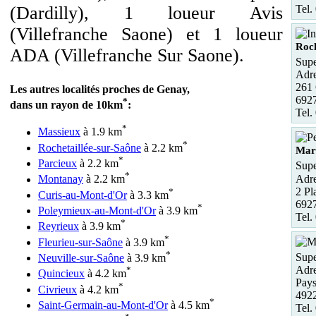
Tel.
(Dardilly), 1 loueur Avis
(Villefranche Saone) et 1 loueur
Roch
ADA (Villefranche Sur Saone).
Supe
Adre
261 
Les autres localités proches de Genay,
6927
*
dans un rayon de 10km
:
Tel.
*
Massieux
à 1.9 km
*
Rochetaillée-sur-Saône
à 2.2 km
Mar
*
Parcieux
à 2.2 km
Supe
*
Adre
Montanay
à 2.2 km
2 Pl
*
Curis-au-Mont-d'Or
à 3.3 km
6927
*
Poleymieux-au-Mont-d'Or
à 3.9 km
Tel.
*
Reyrieux
à 3.9 km
*
Fleurieu-sur-Saône
à 3.9 km
*
Supe
Neuville-sur-Saône
à 3.9 km
Adre
*
Quincieux
à 4.2 km
Pays
*
Civrieux
à 4.2 km
4922
*
Saint-Germain-au-Mont-d'Or
à 4.5 km
Tel.