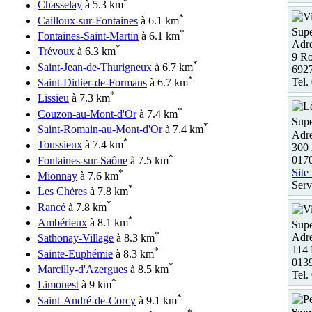
*
Chasselay
à 5.3 km
*
Cailloux-sur-Fontaines
à 6.1 km
Supe
*
Fontaines-Saint-Martin
à 6.1 km
Adre
*
Trévoux
à 6.3 km
9 Ro
*
Saint-Jean-de-Thurigneux
à 6.7 km
692
*
Tel.
Saint-Didier-de-Formans
à 6.7 km
*
Lissieu
à 7.3 km
*
Couzon-au-Mont-d'Or
à 7.4 km
Supe
*
Saint-Romain-au-Mont-d'Or
à 7.4 km
Adre
*
Toussieux
à 7.4 km
300 
*
0170
Fontaines-sur-Saône
à 7.5 km
Site
*
Mionnay
à 7.6 km
Serv
*
Les Chères
à 7.8 km
*
Rancé
à 7.8 km
*
Ambérieux
à 8.1 km
Supe
*
Adre
Sathonay-Village
à 8.3 km
114 
*
Sainte-Euphémie
à 8.3 km
013
*
Marcilly-d'Azergues
à 8.5 km
Tel.
*
Limonest
à 9 km
*
Saint-André-de-Corcy
à 9.1 km
Sao