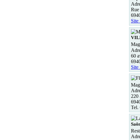
Adre
Rue
6940
Site
VI
Maga
Adre
60 a
694
Site
Maga
Adre
220 
694
Tel.
Saô
Rest
Adre