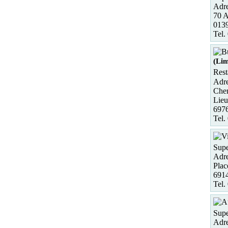
Adre
70 A
013
Tel.
(Lim
Rest
Adre
Chem
Lieu
697
Tel.
Sup
Adre
Plac
6914
Tel.
Supe
Adre