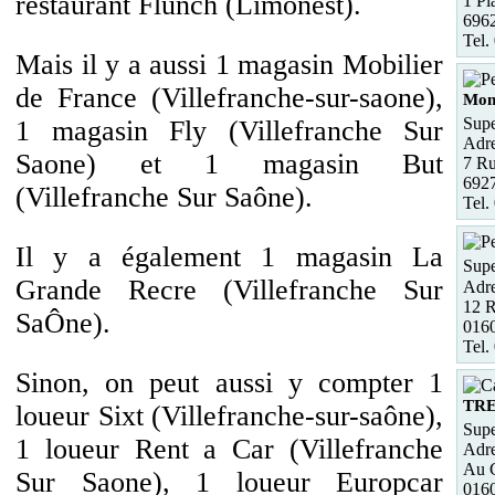
restaurant Flunch (Limonest).
1 Pl
6962
Tel.
Mais il y a aussi 1 magasin Mobilier
de France (Villefranche-sur-saone),
Mon
Supe
1 magasin Fly (Villefranche Sur
Adre
Saone) et 1 magasin But
7 Ru
692
(Villefranche Sur Saône).
Tel.
Il y a également 1 magasin La
Supe
Grande Recre (Villefranche Sur
Adre
12 R
SaÔne).
016
Tel.
Sinon, on peut aussi y compter 1
TR
loueur Sixt (Villefranche-sur-saône),
Supe
1 loueur Rent a Car (Villefranche
Adre
Au C
Sur Saone), 1 loueur Europcar
016