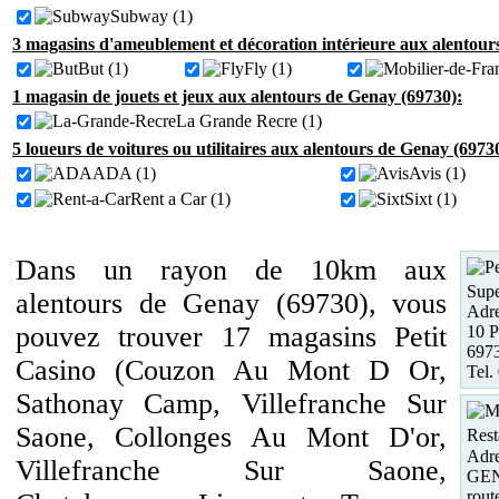
Subway (1)
3 magasins d'ameublement et décoration intérieure aux alentour
But (1)
Fly (1)
1 magasin de jouets et jeux aux alentours de Genay (69730):
La Grande Recre (1)
5 loueurs de voitures ou utilitaires aux alentours de Genay (6973
ADA (1)
Avis (1)
Rent a Car (1)
Sixt (1)
Dans un rayon de 10km aux
Supe
alentours de Genay (69730), vous
Adre
pouvez trouver 17 magasins Petit
10 P
697
Casino (Couzon Au Mont D Or,
Tel.
Sathonay Camp, Villefranche Sur
Saone, Collonges Au Mont D'or,
Rest
Adre
Villefranche Sur Saone,
GE
rout