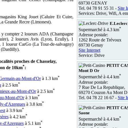
69730 GENAY
Tel. 04 78 91 55 31 -
Site I
Services: Drive, Wifi, A em
magasins King Jouet (Caluire Et Cuire,
La Grande Recre (Limonest).
E.Lecler
*
Supermarché à 4.3 km
si y compter 2 loueurs ADA (Champagne
Adresse postale:
ire), 2 loueurs Avis (Lyon, Ecully), 1
1262 Route de Trévoux
, 1 loueur CarGo (La Tour-de-salvagny)
69730 Genay
 (Dardilly).
Site Internet
Service: Drive
ocalités proches de Chasselay,
PETIT CA
*
yon de 10km
:
Mont D Or
*
Supermarché à 4.4 km
*
-Germain-au-Mont-d'Or
à 1.3 km
Adresse postale:
*
u
à 2.5 km
7 Rue De La Republique,
*
mieux-au-Mont-d'Or
à 2.5 km
69270 Couzon Au Mont D
*
Tel. 04 78 22 16 67 -
Site I
-au-Mont-d'Or
à 3 km
*
ly-d'Azergues
à 3.8 km
PETIT CAS
*
est
à 3.9 km
Saone
*
hères
à 4.2 km
*
Supermarché à 4.4 km
*
y-d'Azergues
à 5.1 km
Adresse postale: