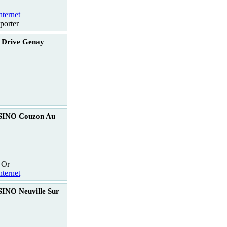
nternet
porter
c Drive Genay
SINO Couzon Au
 Or
nternet
INO Neuville Sur