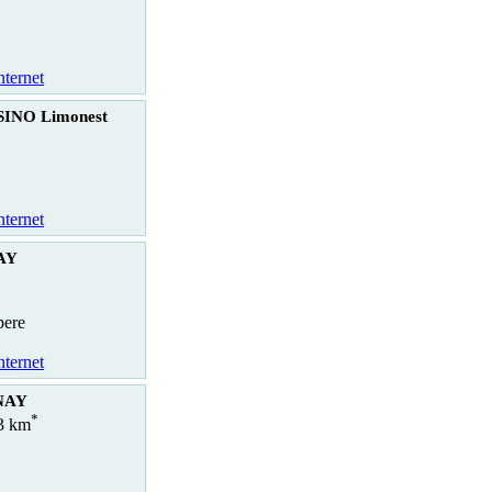
nternet
INO Limonest
nternet
AY
pere
nternet
NAY
*
.3 km