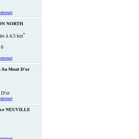
nternet
YON NORTH
*
ire à 4.5 km
 6
nternet
 Au Mont D'or
 D'or
nternet
rice NEUVILLE
nternet