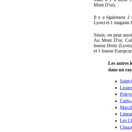
Mont D'or).
Il y a également 2 
Lyon) et 1 magasin 
Sinon, on peut aus
Au Mont D'or, Calu
loueur Hertz (Lyon)
et 1 loueur Europcar
Les autres l
dans un ra
Saint
Lissie
Poley
Curis
Marcil
Limon
Les C
Chaza