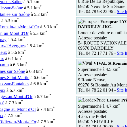
*
6 Rue De La Republique,
eu-sur-Saône
à 5.1 km
69250 Neuville Sur Saone
*
le-sur-Saône
à 5.1 km
Tel. 04 78 98 22 96 -
Site I
*
aillée-sur-Saône
à 5.2 km
*
y
à 5.3 km
Europcar L
*
DARDILLY -IKC-
-Romain-au-Mont-d'Or
à 5.3 km
*
Loueur de voiture ou utilita
n-au-Mont-d'Or
à 5.3 km
Adresse postale:
*
nay
à 5.4 km
54 ROUTE NATIONALE
*
ux-d'Azergues
à 5.4 km
69570 DARDILLY
*
ieux
à 5.6 km
Tel. 04 72 17 71 76 -
Site I
*
ux
à 6.1 km
VIVAL St Romain
*
rtin
à 6.3 km
*
Supermarché à 4.5 km
*
nes-sur-Saône
à 6.3 km
Adresse postale:
*
nes-Saint-Martin
à 6.6 km
9 Route Neuve,
*
ux-sur-Fontaines
à 6.6 km
69270 St Romain Au Mont
*
Tel. 04 78 22 01 94 -
Site I
eux
à 6.7 km
*
nges-au-Mont-d'Or
à 6.7 km
Leader P
*
cé
à 7.3 km
*
Supermarché à 4.7 km
*
agne-au-Mont-d'Or
à 7.4 km
Adresse postale:
*
ux
à 7.5 km
4 à 6, rue Pollet
*
69250 NEUVILLE
Didier-au-Mont-d'Or
à 7.5 km
Tel. 04 78 91 20 05 -
Site I
*