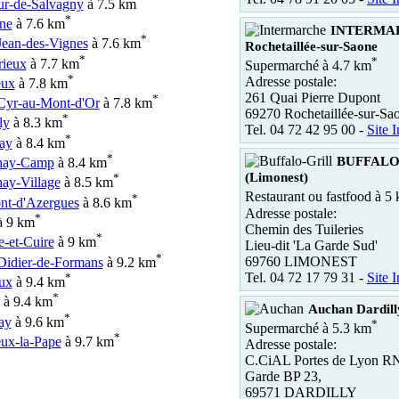
ur-de-Salvagny
à 7.5 km
*
ne
à 7.6 km
INTERMA
*
Jean-des-Vignes
à 7.6 km
Rochetaillée-sur-Saone
*
*
ieux
à 7.7 km
Supermarché à 4.7 km
*
Adresse postale:
eux
à 7.8 km
261 Quai Pierre Dupont
*
-Cyr-au-Mont-d'Or
à 7.8 km
69270 Rochetaillée-sur-Sa
*
ly
à 8.3 km
Tel. 04 72 42 95 00 -
Site I
*
ay
à 8.4 km
*
BUFFALO
nay-Camp
à 8.4 km
(Limonest)
*
ay-Village
à 8.5 km
Restaurant ou fastfood à 5
*
nt-d'Azergues
à 8.6 km
Adresse postale:
*
 9 km
Chemin des Tuileries
*
e-et-Cuire
à 9 km
Lieu-dit 'La Garde Sud'
*
69760 LIMONEST
Didier-de-Formans
à 9.2 km
Tel. 04 72 17 79 31 -
Site I
*
ux
à 9.4 km
*
à 9.4 km
Auchan Dardill
*
ay
à 9.6 km
*
Supermarché à 5.3 km
*
ux-la-Pape
à 9.7 km
Adresse postale:
C.CiAL Portes de Lyon RN 
Garde BP 23,
69571 DARDILLY