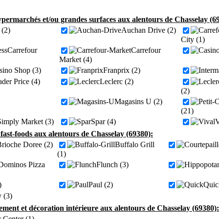
permarchés et/ou grandes surfaces aux alentours de Chasselay (6
(2)
Auchan Drive (2)
City (1)
Carrefour
Carrefour
Market (4)
sino Shop (3)
Franprix (2)
der Price (4)
Leclerc (2)
(2)
Magasins U (2)
(21)
Simply Market (3)
Spar (4)
V
 fast-foods aux alentours de Chasselay (69380):
rioche Doree (2)
Buffalo Grill
(1)
Dominos Pizza
Flunch (3)
)
Paul (2)
Quic
 (3)
ment et décoration intérieure aux alentours de Chasselay (69380):
 Center (1)