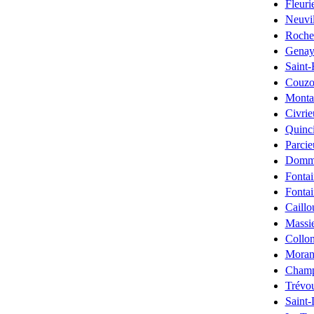
Fleuri
Neuvil
Rochet
Gena
Saint
Couzo
Monta
Civrie
Quinc
Parcie
Domma
Fontai
Fontai
Caillo
Massi
Collo
Moran
Champ
Trévo
Saint-