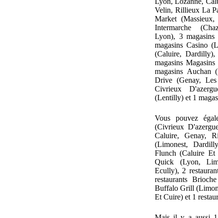
Lyon, Lozanne, Calu
Velin, Rillieux La 
Market (Massieux,
Intermarche (Chaza
Lyon), 3 magasins 
magasins Casino (
(Caluire, Dardilly
magasins Magasins U
magasins Auchan (D
Drive (Genay, Les
Civrieux D'azerg
(Lentilly) et 1 maga
Vous pouvez égal
(Civrieux D'azerg
Caluire, Genay, Ri
(Limonest, Dardill
Flunch (Caluire Et 
Quick (Lyon, Limo
Ecully), 2 restauran
restaurants Brioche
Buffalo Grill (Limon
Et Cuire) et 1 resta
Mais il y a aussi