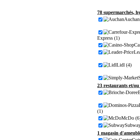
78 supermarchés, hy
Auchan 
Express (1)
Ca
Lea
Lidl (4)
23 restaurants et/ou
B
(1)
McDo (6
Subway
1 magasin d'ameuble
Cuir