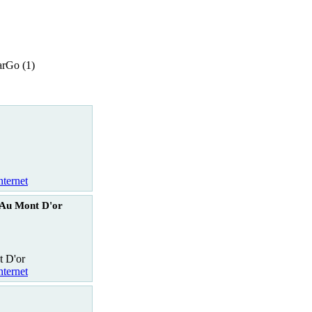
rGo (1)
nternet
Au Mont D'or
 D'or
nternet