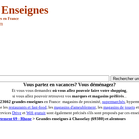
 Enseignes
es en France
om
Vous partez en vacances? Vous déménagez?
Et vous vous demandez
où vous allez pouvoir faire votre shopping
,
si vous allez pouvoir retrouvez vos
marques et magasins préférés
...
23662 grandes enseignes
en France: magasins de proximité,
supermarchés
, hyperm
ue les
restaurants et fast-food
, les
magasins d'ameublement
, les
magasins de jouets
et
ervices
Drive
et
Wifi gratuit
sont également précisés s'ils sont proposés par ces ense
tement 69 - Rhone
>
Grandes enseignes à Chasselay (69380) et alentours