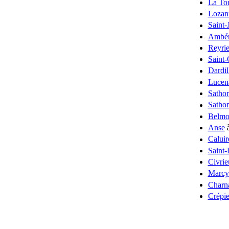
La To
Lozan
Saint-
Ambér
Reyri
Saint
Dardil
Lucen
Satho
Sathon
Belmo
Anse
à
Caluir
Saint-
Civrie
Marcy
Charn
Crépie