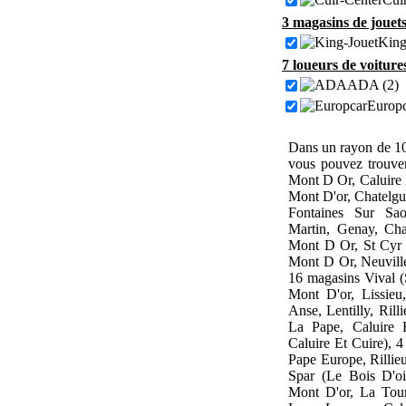
3 magasins de jouets
King
7 loueurs de voiture
ADA (2)
Europc
Dans un rayon de 10
vous pouvez trouve
Mont D Or, Caluire
Mont D'or, Chatelgu
Fontaines Sur Sao
Martin, Genay, Ch
Mont D Or, St Cyr
Mont D Or, Neuville
16 magasins Vival (
Mont D'or, Lissieu,
Anse, Lentilly, Rill
La Pape, Caluire E
Caluire Et Cuire), 
Pape Europe, Rillie
Spar (Le Bois D'oi
Mont D'or, La Tour