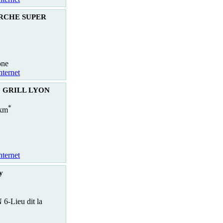
RCHE SUPER
one
nternet
 GRILL LYON
*
 km
nternet
y
6-Lieu dit la