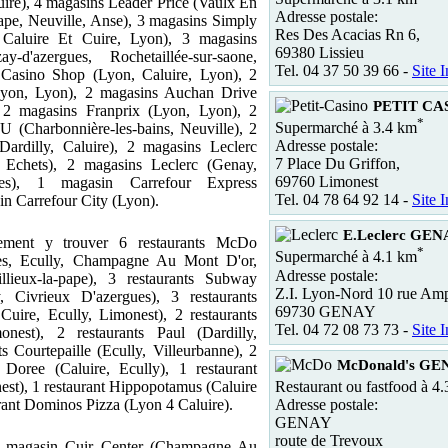
ire), 4 magasins Leader Price (Vaulx En
Adresse postale:
Pape, Neuville, Anse), 3 magasins Simply
Res Des Acacias Rn 6,
 Caluire Et Cuire, Lyon), 3 magasins
69380 Lissieu
y-d'azergues, Rochetaillée-sur-saone,
Tel. 04 37 50 39 66 -
Site I
Casino Shop (Lyon, Caluire, Lyon), 2
Lyon, Lyon), 2 magasins Auchan Drive
PETIT CAS
), 2 magasins Franprix (Lyon, Lyon), 2
*
Supermarché à 3.4 km
 (Charbonnière-les-bains, Neuville), 2
Adresse postale:
ardilly, Caluire), 2 magasins Leclerc
7 Place Du Griffon,
 Echets), 2 magasins Leclerc (Genay,
69760 Limonest
ues), 1 magasin Carrefour Express
Tel. 04 78 64 92 14 -
Site I
sin Carrefour City (Lyon).
E.Leclerc GEN
ement y trouver 6 restaurants McDo
*
Supermarché à 4.1 km
ues, Ecully, Champagne Au Mont D'or,
Adresse postale:
llieux-la-pape), 3 restaurants Subway
Z.I. Lyon-Nord 10 rue Am
y, Civrieux D'azergues), 3 restaurants
69730 GENAY
Cuire, Ecully, Limonest), 2 restaurants
Tel. 04 72 08 73 73 -
Site I
nest), 2 restaurants Paul (Dardilly,
ts Courtepaille (Ecully, Villeurbanne), 2
McDonald's GE
 Doree (Caluire, Ecully), 1 restaurant
Restaurant ou fastfood à 4
est), 1 restaurant Hippopotamus (Caluire
Adresse postale:
urant Dominos Pizza (Lyon 4 Caluire).
GENAY
route de Trevoux
 1 magasin Cuir Center (Champagne Au