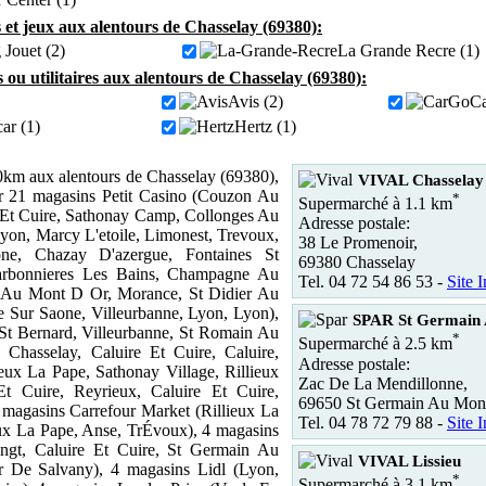
 et jeux aux alentours de Chasselay (69380):
 Jouet (2)
La Grande Recre (1)
s ou utilitaires aux alentours de Chasselay (69380):
Avis (2)
Ca
ar (1)
Hertz (1)
km aux alentours de Chasselay (69380),
VIVAL Chasselay
r 21 magasins Petit Casino (Couzon Au
*
Supermarché à 1.1 km
 Et Cuire, Sathonay Camp, Collonges Au
Adresse postale:
yon, Marcy L'etoile, Limonest, Trevoux,
38 Le Promenoir,
ne, Chazay D'azergue, Fontaines St
69380 Chasselay
arbonnieres Les Bains, Champagne Au
Tel. 04 72 54 86 53 -
Site I
 Au Mont D Or, Morance, St Didier Au
 Sur Saone, Villeurbanne, Lyon, Lyon),
SPAR St Germain 
St Bernard, Villeurbanne, St Romain Au
*
Supermarché à 2.5 km
 Chasselay, Caluire Et Cuire, Caluire,
Adresse postale:
ieux La Pape, Sathonay Village, Rillieux
Zac De La Mendillonne,
t Cuire, Reyrieux, Caluire Et Cuire,
69650 St Germain Au Mont
4 magasins Carrefour Market (Rillieux La
Tel. 04 78 72 79 88 -
Site I
ux La Pape, Anse, TrÉvoux), 4 magasins
ngt, Caluire Et Cuire, St Germain Au
VIVAL Lissieu
 De Salvany), 4 magasins Lidl (Lyon,
*
Supermarché à 3.1 km