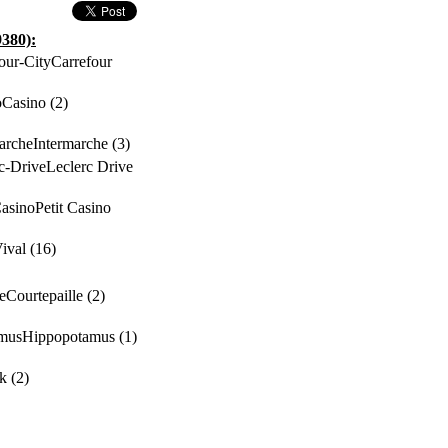
9380):
Carrefour
Casino (2)
Intermarche (3)
Leclerc Drive
Petit Casino
ival (16)
Courtepaille (2)
Hippopotamus (1)
k (2)