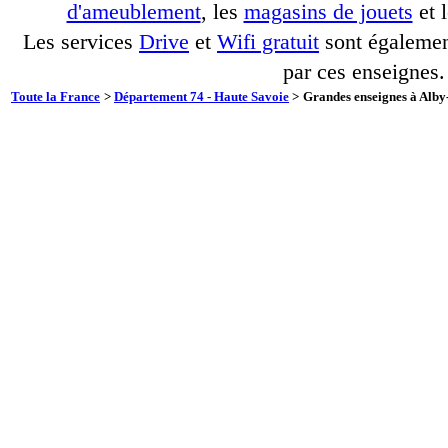
d'ameublement
, les
magasins de jouets
et 
Les services
Drive
et
Wifi gratuit
sont également
par ces enseignes.
Toute la France
>
Département 74 - Haute Savoie
>
Grandes enseignes à Alby