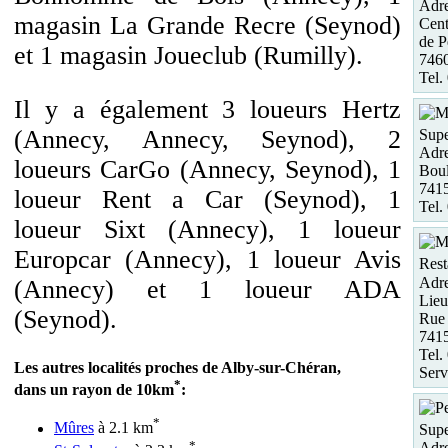
Adre
magasin La Grande Recre (Seynod)
Cent
de P
et 1 magasin Joueclub (Rumilly).
746
Tel.
Il y a également 3 loueurs Hertz
(Annecy, Annecy, Seynod), 2
Supe
Adre
loueurs CarGo (Annecy, Seynod), 1
Boul
741
loueur Rent a Car (Seynod), 1
Tel.
loueur Sixt (Annecy), 1 loueur
Europcar (Annecy), 1 loueur Avis
Rest
Adre
(Annecy) et 1 loueur ADA
Lieu
(Seynod).
Rue
741
Tel.
Les autres localités proches de Alby-sur-Chéran,
Serv
*
dans un rayon de 10km
:
*
Mûres
à 2.1 km
Supe
*
Adre