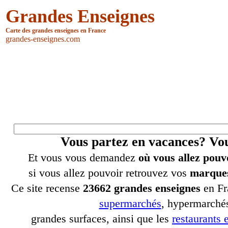
Grandes Enseignes
Carte des grandes enseignes en France
grandes-enseignes.com
Vous partez en vacances? V
Et vous vous demandez
où vous allez pouv
si vous allez pouvoir retrouvez vos
marques
Ce site recense
23662 grandes enseignes
en Fr
supermarchés
, hypermarchés
grandes surfaces, ainsi que les
restaurants e