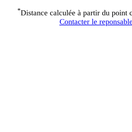
*
Distance calculée à partir du point c
Contacter le reponsable