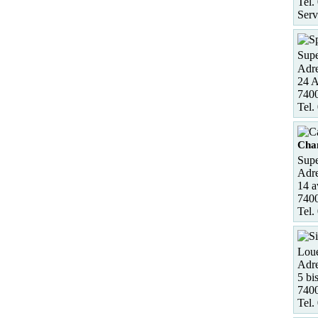
Tel.
Serv
Supe
Adre
24 
740
Tel.
Cha
Supe
Adre
14 
740
Tel.
Loue
Adre
5 bi
740
Tel.