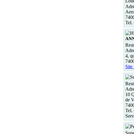
Loue
Adre
Aero
740
Tel.
AN
Rest
Adre
4, q
740
Site
Rest
Adre
10 Q
de V
740
Tel.
Serv
Supe