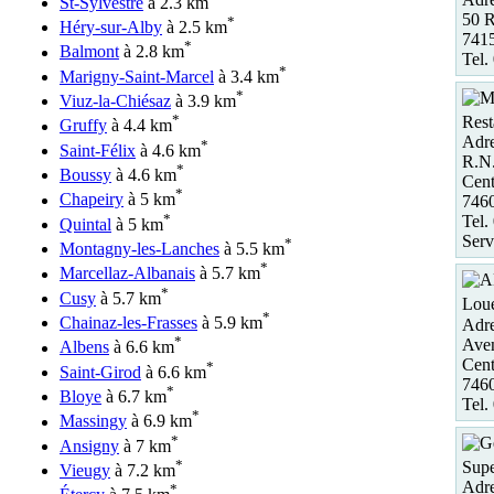
St-Sylvestre
à 2.3 km
50 R
*
Héry-sur-Alby
à 2.5 km
741
*
Balmont
à 2.8 km
Tel.
*
Marigny-Saint-Marcel
à 3.4 km
*
Viuz-la-Chiésaz
à 3.9 km
*
Rest
Gruffy
à 4.4 km
Adre
*
Saint-Félix
à 4.6 km
R.N
*
Boussy
à 4.6 km
Cent
*
Chapeiry
à 5 km
746
*
Tel.
Quintal
à 5 km
Serv
*
Montagny-les-Lanches
à 5.5 km
*
Marcellaz-Albanais
à 5.7 km
*
Cusy
à 5.7 km
Loue
*
Chainaz-les-Frasses
à 5.9 km
Adre
*
Aven
Albens
à 6.6 km
Cen
*
Saint-Girod
à 6.6 km
746
*
Bloye
à 6.7 km
Tel.
*
Massingy
à 6.9 km
*
Ansigny
à 7 km
*
Supe
Vieugy
à 7.2 km
Adre
*