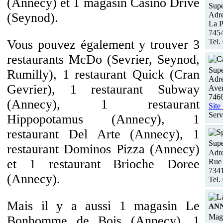
(Annecy) et 1 magasin Casino Drive
Supe
Adre
(Seynod).
La P
745
Tel.
Vous pouvez également y trouver 3
restaurants McDo (Sevrier, Seynod,
Supe
Rumilly), 1 restaurant Quick (Cran
Adre
Gevrier), 1 restaurant Subway
Aven
746
(Annecy), 1 restaurant
Site
Serv
Hippopotamus (Annecy), 1
restaurant Del Arte (Annecy), 1
Supe
restaurant Dominos Pizza (Annecy)
Adre
et 1 restaurant Brioche Doree
Rue
734
(Annecy).
Tel.
Mais il y a aussi 1 magasin Le
AN
Maga
Bonhomme de Bois (Annecy), 1