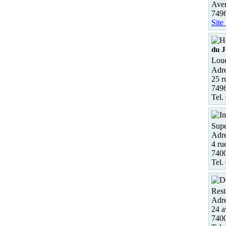
Aven
749
Site
du J
Loue
Adre
25 r
749
Tel.
Supe
Adre
4 ru
740
Tel.
Rest
Adre
24 a
740