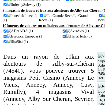
Subway (1)
3 magasins de jouets et jeux aux alentours de Alby-sur-Chéran (
Joueclub
La Grande
(1)
Recre (1)
Bois
10 loueurs de voitures ou utilitaires aux alentours de Alby-sur-C
ADA (1)
Avis (1)
Europcar (1)
Hertz (3)
Sixt (1)
Dans un rayon de 10km aux
Supe
alentours de Alby-sur-Chéran
Adre
(74540), vous pouvez trouver 5
Le P
7454
magasins Petit Casino (Annecy Le
Tel.
Vieux, Annecy, Annecy, Cusy,
Rumilly), 4 magasins Vival
Loue
Adre
(Annecy, Alby Sur Cheran, Sevrier,
16, 
746