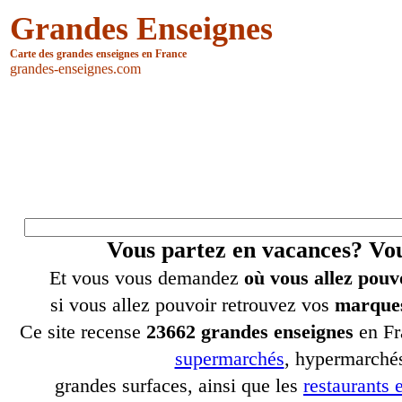
Grandes Enseignes
Carte des grandes enseignes en France
grandes-enseignes.com
Vous partez en vacances? V
Et vous vous demandez
où vous allez pouv
si vous allez pouvoir retrouvez vos
marques
Ce site recense
23662 grandes enseignes
en Fr
supermarchés
, hypermarchés
grandes surfaces, ainsi que les
restaurants e