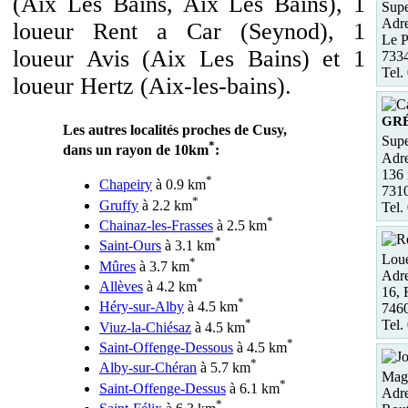
(Aix Les Bains, Aix Les Bains), 1
Supe
Adre
loueur Rent a Car (Seynod), 1
Le P
loueur Avis (Aix Les Bains) et 1
7334
Tel.
loueur Hertz (Aix-les-bains).
GRÉ
Les autres localités proches de Cusy,
Supe
*
dans un rayon de 10km
:
Adre
136 
*
Chapeiry
à 0.9 km
731
*
Gruffy
à 2.2 km
Tel.
*
Chainaz-les-Frasses
à 2.5 km
*
Saint-Ours
à 3.1 km
Loue
*
Mûres
à 3.7 km
Adre
*
Allèves
à 4.2 km
16, 
*
Héry-sur-Alby
à 4.5 km
746
*
Tel.
Viuz-la-Chiésaz
à 4.5 km
*
Saint-Offenge-Dessous
à 4.5 km
*
Alby-sur-Chéran
à 5.7 km
Maga
*
Saint-Offenge-Dessus
à 6.1 km
Adre
*