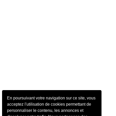
En poursuivant votre navigation sur ce site, vous
acceptez l'utilisation de cookies permettant de
personnaliser le contenu, les annonces et