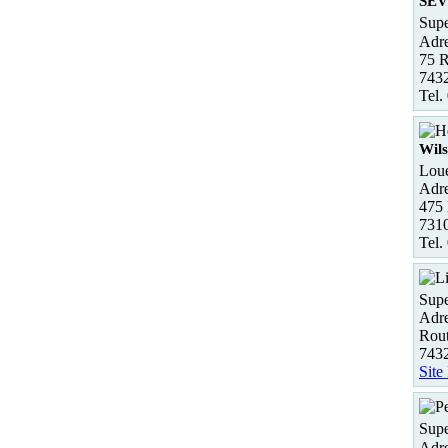
SEV
Supe
Adre
75 R
743
Tel.
Wil
Loue
Adre
475 
7310
Tel.
Supe
Adre
Rout
7432
Site
Supe
Adre