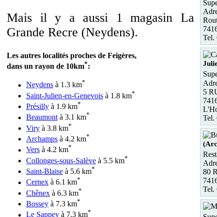
Supe
Adre
Mais il y a aussi 1 magasin La
Rout
7416
Grande Recre (Neydens).
Tel.
Les autres localités proches de Feigères,
Juli
*
dans un rayon de 10km
:
Supe
*
Adre
Neydens
à 1.3 km
5 R
*
Saint-Julien-en-Genevois
à 1.8 km
741
*
Présilly
à 1.9 km
L'Ho
*
Beaumont
à 3.1 km
Tel.
*
Viry
à 3.8 km
*
Archamps
à 4.2 km
(Ar
*
Vers
à 4.2 km
Rest
*
Collonges-sous-Salève
à 5.5 km
Adre
*
Saint-Blaise
à 5.6 km
80 R
*
741
Cernex
à 6.1 km
Tel.
*
Chênex
à 6.3 km
*
Bossey
à 7.3 km
*
Le Sappey
à 7.3 km
Supe