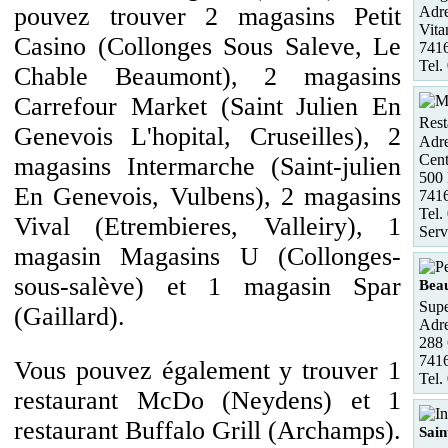
pouvez trouver 2 magasins Petit
Adre
Vita
Casino (Collonges Sous Saleve, Le
741
Tel.
Chable Beaumont), 2 magasins
Carrefour Market (Saint Julien En
Rest
Genevois L'hopital, Cruseilles), 2
Adre
Cen
magasins Intermarche (Saint-julien
500 
En Genevois, Vulbens), 2 magasins
741
Tel.
Vival (Etrembieres, Valleiry), 1
Serv
magasin Magasins U (Collonges-
sous-salève) et 1 magasin Spar
Bea
Supe
(Gaillard).
Adre
288
741
Vous pouvez également y trouver 1
Tel.
restaurant McDo (Neydens) et 1
restaurant Buffalo Grill (Archamps).
Sain