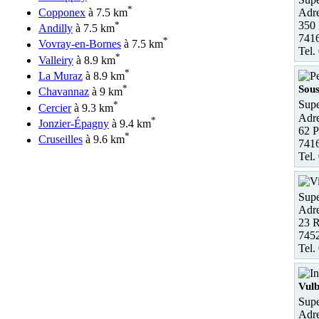
*
Copponex
à 7.5 km
Adre
*
350
Andilly
à 7.5 km
7416
*
Vovray-en-Bornes
à 7.5 km
Tel.
*
Valleiry
à 8.9 km
*
La Muraz
à 8.9 km
*
Sous
Chavannaz
à 9 km
*
Supe
Cercier
à 9.3 km
Adre
*
Jonzier-Épagny
à 9.4 km
62 P
*
Cruseilles
à 9.6 km
7416
Tel.
Supe
Adre
23 R
7452
Tel.
Vul
Supe
Adre