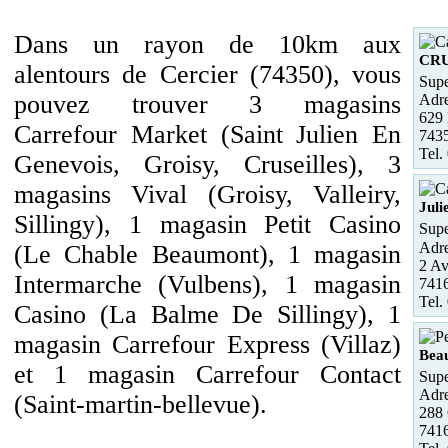
Dans un rayon de 10km aux
CRU
alentours de Cercier (74350), vous
Supe
pouvez trouver 3 magasins
Adre
629
Carrefour Market (Saint Julien En
743
Tel.
Genevois, Groisy, Cruseilles), 3
magasins Vival (Groisy, Valleiry,
Juli
Sillingy), 1 magasin Petit Casino
Supe
Adre
(Le Chable Beaumont), 1 magasin
2 Av
Intermarche (Vulbens), 1 magasin
741
Tel.
Casino (La Balme De Sillingy), 1
magasin Carrefour Express (Villaz)
Bea
et 1 magasin Carrefour Contact
Supe
Adre
(Saint-martin-bellevue).
288
741