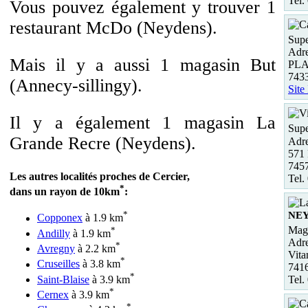
Tel.
Vous pouvez également y trouver 1
restaurant McDo (Neydens).
Supe
Adre
Mais il y a aussi 1 magasin But
PL
743
(Annecy-sillingy).
Site
Il y a également 1 magasin La
Supe
Grande Recre (Neydens).
Adre
571 
7457
Les autres localités proches de Cercier,
Tel.
*
dans un rayon de 10km
:
*
NE
Copponex
à 1.9 km
Maga
*
Andilly
à 1.9 km
Adre
*
Avregny
à 2.2 km
Vita
*
Cruseilles
à 3.8 km
741
*
Saint-Blaise
à 3.9 km
Tel.
*
Cernex
à 3.9 km
*