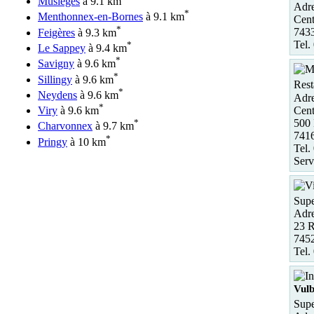
Musièges
à 9.1 km
Adre
*
Menthonnex-en-Bornes
à 9.1 km
Cent
*
7433
Feigères
à 9.3 km
Tel.
*
Le Sappey
à 9.4 km
*
Savigny
à 9.6 km
*
Sillingy
à 9.6 km
Rest
*
Neydens
à 9.6 km
Adre
*
Cen
Viry
à 9.6 km
500 
*
Charvonnex
à 9.7 km
741
*
Pringy
à 10 km
Tel.
Serv
Supe
Adre
23 R
7452
Tel.
Vul
Supe