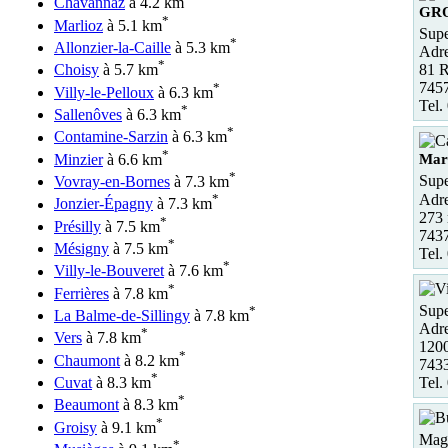
Chavannaz
à 4.2 km
GR
*
Marlioz
à 5.1 km
Supe
*
Allonzier-la-Caille
à 5.3 km
Adre
*
81 
Choisy
à 5.7 km
745
*
Villy-le-Pelloux
à 6.3 km
Tel.
*
Sallenôves
à 6.3 km
*
Contamine-Sarzin
à 6.3 km
*
Minzier
à 6.6 km
Mart
*
Sup
Vovray-en-Bornes
à 7.3 km
Adre
*
Jonzier-Épagny
à 7.3 km
273 
*
Présilly
à 7.5 km
7437
*
Mésigny
à 7.5 km
Tel.
*
Villy-le-Bouveret
à 7.6 km
*
Ferrières
à 7.8 km
Sup
*
La Balme-de-Sillingy
à 7.8 km
Adre
*
Vers
à 7.8 km
1200
*
Chaumont
à 8.2 km
7433
*
Tel.
Cuvat
à 8.3 km
*
Beaumont
à 8.3 km
*
Groisy
à 9.1 km
Maga
*