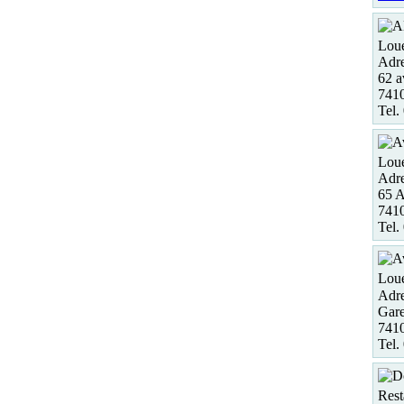
Loue
Adre
62 a
741
Tel.
Loue
Adre
65 
741
Tel.
Loue
Adre
Gare
741
Tel.
Rest