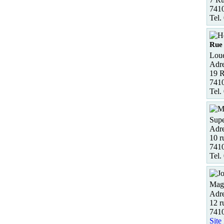
741
Tel.
Rue
Loue
Adre
19 R
741
Tel.
Supe
Adre
10 r
741
Tel.
Maga
Adre
12 r
741
Site