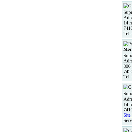
Supe
Adre
14 r
741
Tel.
Mor
Supe
Adre
806 
745
Tel.
Supe
Adre
14 r
741
Site
Serv