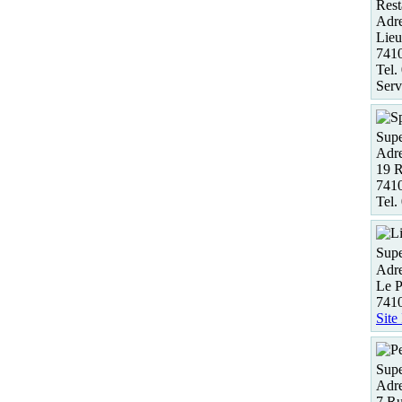
Rest
Adre
Lieu
741
Tel.
Serv
Supe
Adre
19 R
7410
Tel.
Supe
Adre
Le P
7410
Site
Supe
Adre
7 Ru