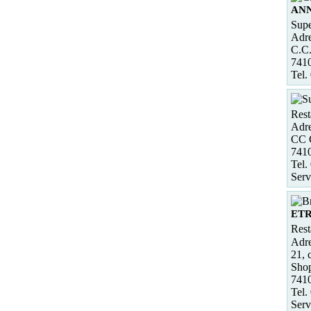
ANN
Supe
Adre
C.C
741
Tel.
Rest
Adre
CC G
741
Tel.
Serv
ETRE
Rest
Adre
21, 
Shop
741
Tel.
Serv