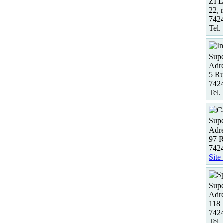
ZI L
22, 
742
Tel.
Supe
Adre
5 Ru
7424
Tel.
Supe
Adre
97 R
742
Site
Supe
Adre
118
7424
Tel.