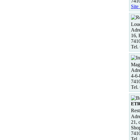
7410
Site
Loue
Adre
16, 
741
Tel.
Maga
Adre
4-6-
7410
Tel.
ETRE
Rest
Adre
21, 
Shop
741
Tel.