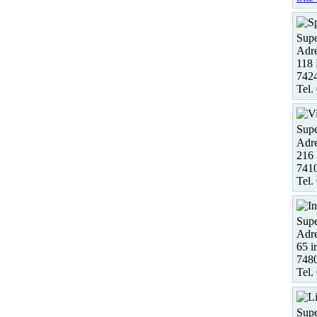
Supe
Adre
118
7424
Tel.
Supe
Adre
216 
7410
Tel.
Supe
Adre
65 i
748
Tel.
Supe