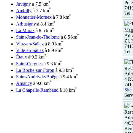
Pol
*
Juvigny
à 7.5 km
741
*
Ambilly
à 7.7 km
Tel.
*
Monnetier-Mornex
à 7.8 km
*
Arbusigny
à 8.4 km
*
Maga
La Muraz
à 8.5 km
Adre
*
Saint-Jean-de-Tholome
à 8.5 km
ZI, 
*
Viuz-en-Sallaz
à 8.9 km
741
*
Ville-en-Sallaz
à 8.9 km
Tel.
*
Étaux
à 9.2 km
*
Saint-Cergues
à 9.3 km
Rest
*
La Roche-sur-Foron
à 9.3 km
Adre
*
Saint-André-de-Boëge
à 9.4 km
4 
*
Amancy
à 9.6 km
741
*
Site
La Chapelle-Rambaud
à 10 km
Serv
Rest
Adre
4/6/
Bern