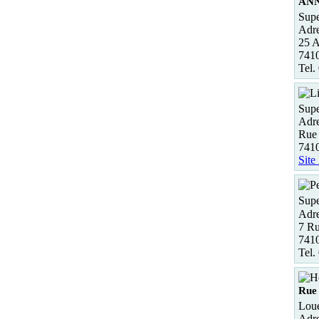
AN
Supe
Adre
25 
741
Tel.
Supe
Adre
Rue 
7410
Site
Supe
Adre
7 Ru
741
Tel.
Rue
Loue
Adre