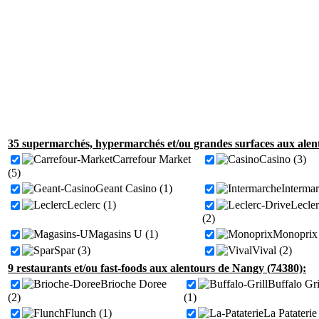
35 supermarchés, hypermarchés et/ou grandes surfaces aux alen
Carrefour Market
Casino (3)
(5)
Geant Casino (1)
Intermar
Leclerc (1)
Lecle
(2)
Magasins U (1)
Monoprix 
Spar (3)
Vival (2)
9 restaurants et/ou fast-foods aux alentours de Nangy (74380):
Brioche Doree
Buffalo Gri
(2)
(1)
Flunch (1)
La Pataterie