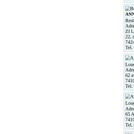
AN
Rest
Adre
ZI L
22, 
742
Tel.
Loue
Adre
62 a
741
Tel.
Loue
Adre
65 
741
Tel.