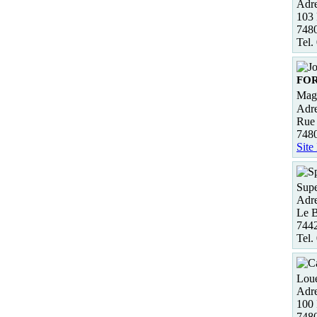
Adre
103 
7480
Tel.
FO
Maga
Adre
Rue
748
Site
Supe
Adre
Le B
744
Tel.
Loue
Adre
100 
7480