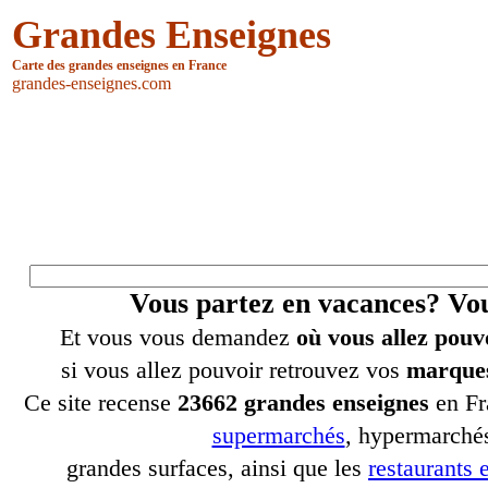
Grandes Enseignes
Carte des grandes enseignes en France
grandes-enseignes.com
Vous partez en vacances? V
Et vous vous demandez
où vous allez pouv
si vous allez pouvoir retrouvez vos
marques
Ce site recense
23662 grandes enseignes
en Fr
supermarchés
, hypermarchés
grandes surfaces, ainsi que les
restaurants e