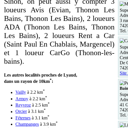
Sinon, on peut aussi y compter 3
loueurs Avis (Evian, Thonon Les
Supe
Adre
Bains, Thonon Les Bains), 2 loueurs
3 ru
ADA (Thonon Les Bains, Thonon
742
Tel.
Les Bains), 2 loueurs Rent a Car
(Saint Paul En Chablais, Margencel)
Supe
et 1 loueur CarGo (Thonon-les-
Adre
Cent
bains).
De G
742
Site
Les autres localités proches de Lyaud,
*
dans un rayon de 10km
:
Bain
*
Vailly
à 2.2 km
Supe
*
Armoy
à 2.2 km
Adre
*
41 G
Reyvroz
à 2.5 km
742
*
Orcier
à 3.1 km
Tel.
*
Féternes
à 3.1 km
*
Champanges
à 3.9 km