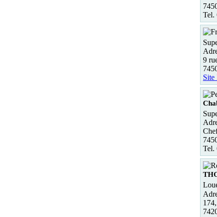
7450
Tel.
Supe
Adre
9 ru
745
Site
Chab
Supe
Adre
Chef
7450
Tel.
TH
Loue
Adre
174,
74