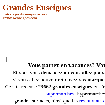
Grandes Enseignes
Carte des grandes enseignes en France
grandes-enseignes.com
Vous partez en vacances? V
Et vous vous demandez
où vous allez pouv
si vous allez pouvoir retrouvez vos
marques
Ce site recense
23662 grandes enseignes
en Fr
supermarchés
, hypermarchés
grandes surfaces, ainsi que les
restaurants e