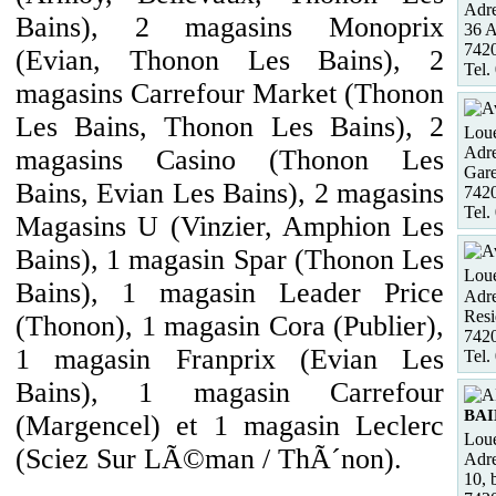
Adre
Bains), 2 magasins Monoprix
36 A
742
(Evian, Thonon Les Bains), 2
Tel.
magasins Carrefour Market (Thonon
Les Bains, Thonon Les Bains), 2
Loue
Adre
magasins Casino (Thonon Les
Gare
Bains, Evian Les Bains), 2 magasins
742
Tel.
Magasins U (Vinzier, Amphion Les
Bains), 1 magasin Spar (Thonon Les
Loue
Bains), 1 magasin Leader Price
Adre
Resi
(Thonon), 1 magasin Cora (Publier),
742
1 magasin Franprix (Evian Les
Tel.
Bains), 1 magasin Carrefour
BAI
(Margencel) et 1 magasin Leclerc
Loue
(Sciez Sur LÃ©man / ThÃ´non).
Adre
10, 