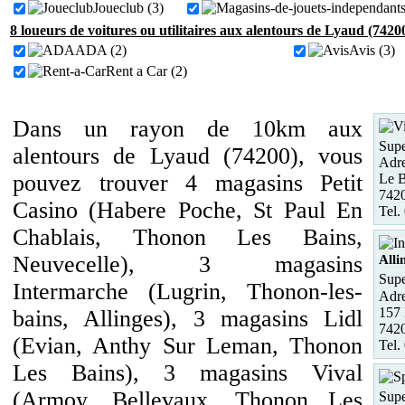
Joueclub (3)
8 loueurs de voitures ou utilitaires aux alentours de Lyaud (7420
ADA (2)
Avis (3)
Rent a Car (2)
Dans un rayon de 10km aux
Supe
alentours de Lyaud (74200), vous
Adre
pouvez trouver 4 magasins Petit
Le B
742
Casino (Habere Poche, St Paul En
Tel.
Chablais, Thonon Les Bains,
Neuvecelle), 3 magasins
Alli
Supe
Intermarche (Lugrin, Thonon-les-
Adre
157 
bains, Allinges), 3 magasins Lidl
7420
(Evian, Anthy Sur Leman, Thonon
Tel.
Les Bains), 3 magasins Vival
(Armoy, Bellevaux, Thonon Les
Supe