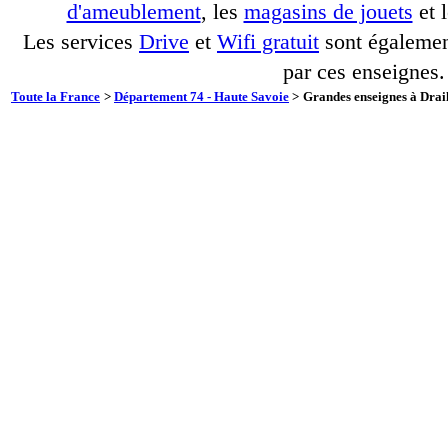
d'ameublement
, les
magasins de jouets
et 
Les services
Drive
et
Wifi gratuit
sont également
par ces enseignes.
Toute la France
>
Département 74 - Haute Savoie
>
Grandes enseignes à Drail