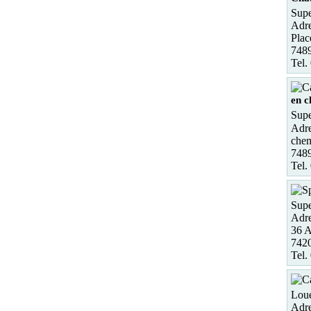
Supe
Adre
Plac
7489
Tel.
en c
Supe
Adre
chem
7489
Tel.
Supe
Adre
36 A
742
Tel.
Loue
Adre