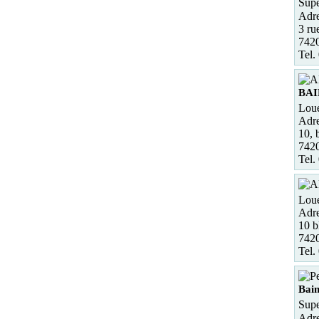
Supe
Adre
3 ru
742
Tel.
BAI
Loue
Adre
10, 
742
Tel.
Loue
Adre
10 b
742
Tel.
Bain
Supe
Adre