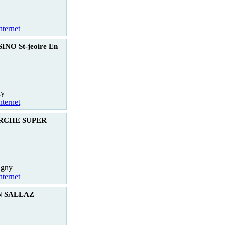
nternet
INO St-jeoire En
ny
nternet
RCHE SUPER
igny
nternet
EN SALLAZ