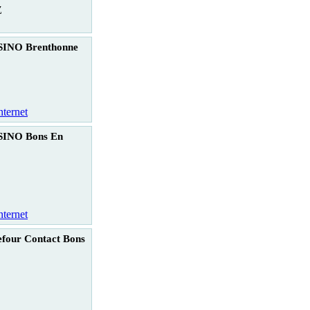
Z
INO Brenthonne
nternet
INO Bons En
nternet
four Contact Bons