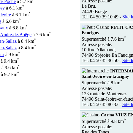
Adresse postale:
re-Poche
à 5.7 km
Le Bru,
*
ssy
à 6.1 km
74420 Boege
*
Jeoire
à 6.1 km
Tel. 04 50 39 10 49 -
Site I
*
e
à 6.6 km
*
PETIT CAS
vaux
à 6.8 km
Faucigny
*
-André-de-Boëge
à 7.6 km
*
Supermarché à 7.6 km
*
en-Sallaz
à 8.4 km
Adresse postale:
*
-en-Sallaz
à 8.4 km
10 Rue Allamand,
*
ur
à 9 km
74490 St-jeoire En Faucig
*
Tel. 04 50 35 36 50 -
Site I
à 9.4 km
*
n
à 9.6 km
INTERMA
*
à 9.7 km
Saint-Jeoire-en-faucigny
*
Supermarché à 8 km
Adresse postale:
123 route de Montrenaz
74490 Saint-Jeoire-en-fauc
Tel. 04 50 35 86 33 -
Site I
Casino VIUZ 
*
Supermarché à 9.8 km
Adresse postale:
Rue des Tattes