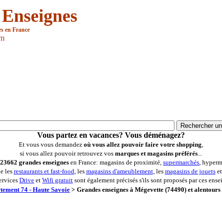
 Enseignes
es en France
om
Vous partez en vacances? Vous déménagez?
Et vous vous demandez
où vous allez pouvoir faire votre shopping
,
si vous allez pouvoir retrouvez vos
marques et magasins préférés
...
23662 grandes enseignes
en France: magasins de proximité,
supermarchés
, hyperm
ue les
restaurants et fast-food
, les
magasins d'ameublement
, les
magasins de jouets
et
ervices
Drive
et
Wifi gratuit
sont également précisés s'ils sont proposés par ces ense
tement 74 - Haute Savoie
>
Grandes enseignes à Mégevette (74490) et alentours