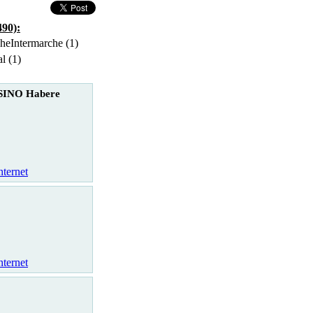
490):
Intermarche (1)
l (1)
SINO Habere
nternet
nternet