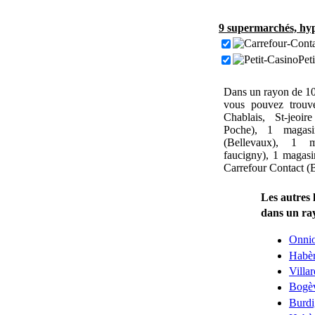
9 supermarchés, hyp
Pet
Dans un rayon de 10
vous pouvez trouv
Chablais, St-jeoi
Poche), 1 magas
(Bellevaux), 1 ma
faucigny), 1 magasi
Carrefour Contact (
Les autres 
dans un ra
Onni
Habèr
Villar
Bogè
Burdi