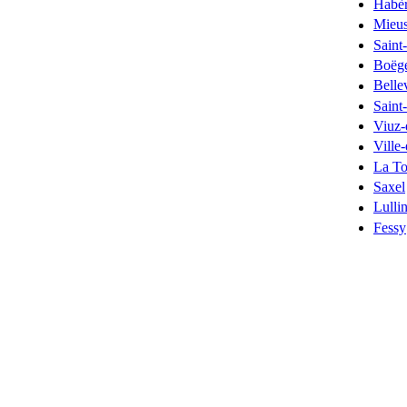
Habè
Mieu
Saint-
Boëg
Belle
Saint
Viuz-
Ville
La To
Saxel
Lulli
Fessy