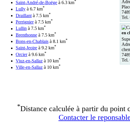
*
Adre
Saint-André-de-Boëge
à 6.3 km
Plac
*
Lully
à 6.7 km
7489
*
Draillant
à 7.5 km
Tel.
*
Perrignier
à 7.5 km
*
Lullin
à 7.5 km
en c
*
Brenthonne
à 7.5 km
Supe
*
Bons-en-Chablais
à 8.1 km
Adre
*
Saint-Jeoire
à 9.2 km
chem
*
Orcier
à 9.6 km
7489
*
Tel.
Viuz-en-Sallaz
à 10 km
*
Ville-en-Sallaz
à 10 km
*
Distance calculée à partir du point c
Contacter le reponsable