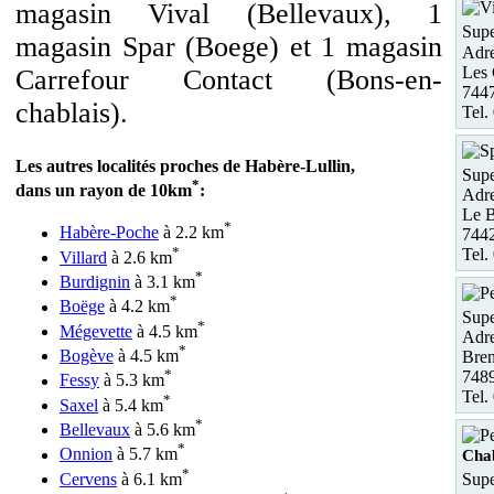
magasin Vival (Bellevaux), 1
Supe
magasin Spar (Boege) et 1 magasin
Adre
Les 
Carrefour Contact (Bons-en-
7447
chablais).
Tel.
Les autres localités proches de Habère-Lullin,
Supe
*
dans un rayon de 10km
:
Adre
Le B
*
Habère-Poche
à 2.2 km
744
*
Tel.
Villard
à 2.6 km
*
Burdignin
à 3.1 km
*
Boëge
à 4.2 km
Supe
*
Mégevette
à 4.5 km
Adre
*
Bogève
à 4.5 km
Bren
*
748
Fessy
à 5.3 km
Tel.
*
Saxel
à 5.4 km
*
Bellevaux
à 5.6 km
*
Onnion
à 5.7 km
Chab
*
Cervens
à 6.1 km
Supe