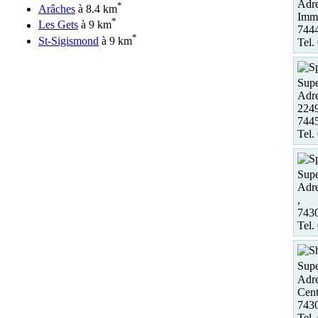
Adre
*
Arâches
à 8.4 km
Imme
*
Les Gets
à 9 km
7444
*
St-Sigismond
à 9 km
Tel.
Supe
Adre
2249
7445
Tel.
Supe
Adre
,
7430
Tel.
Supe
Adre
Cent
7430
Tel.