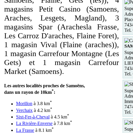
Samoens, Flaine, Gets (les)), 4
magasins Petit Casino (Samoens,
Supe
Adre
Araches, Lesgets, Magland), 3
Plac
743
magasins Spar (Arachesla Frasse,
Tel.
Les Carroz D'araches, Flaine Foret),
1 magasin Vival (Flaine (araches)),
SA
1 magasin Carrefour Montagne (Les
Supe
Adre
Gets) et 1 magasin Carrefour
LIE
743
Market (Samoens).
Tel.
Les autres localités proches de Samoëns,
Supe
*
dans un rayon de 10km
:
Adre
Imme
*
Morillon
à 3.8 km
7474
*
Verchaix
à 4.2 km
Tel.
*
Sixt-Fer-à-Cheval
à 4.5 km
*
La Rivière-Enverse
à 7.8 km
*
Supe
La Frasse
à 8.1 km