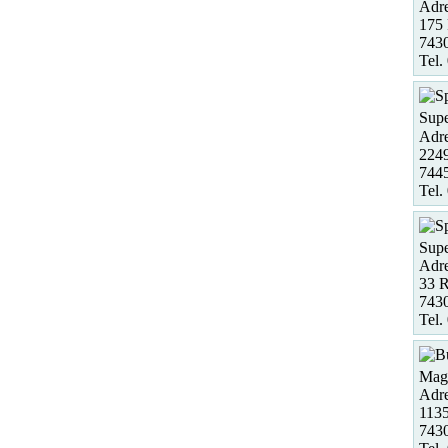
Adre
175 
7430
Tel.
Supe
Adre
2249
7445
Tel.
Supe
Adre
33 R
7430
Tel.
Maga
Adre
113
7430