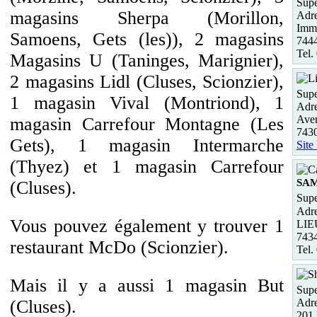
Supe
magasins Sherpa (Morillon,
Adre
Imme
Samoens, Gets (les)), 2 magasins
7444
Tel.
Magasins U (Taninges, Marignier),
2 magasins Lidl (Cluses, Scionzier),
Supe
1 magasin Vival (Montriond), 1
Adre
Aven
magasin Carrefour Montagne (Les
7430
Gets), 1 magasin Intermarche
Site
(Thyez) et 1 magasin Carrefour
SA
(Cluses).
Supe
Adre
Vous pouvez également y trouver 1
LIE
743
restaurant McDo (Scionzier).
Tel.
Mais il y a aussi 1 magasin But
Supe
Adre
(Cluses).
201 