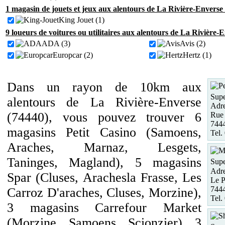
1 magasin de jouets et jeux aux alentours de La Rivière-Enverse
King Jouet (1)
9 loueurs de voitures ou utilitaires aux alentours de La Rivière-
ADA (3)
Avis (2)
Europcar (2)
Hertz (1)
Dans un rayon de 10km aux
Supe
alentours de La Rivière-Enverse
Adre
(74440), vous pouvez trouver 6
Rue 
7444
magasins Petit Casino (Samoens,
Tel.
Araches, Marnaz, Lesgets,
Taninges, Magland), 5 magasins
Supe
Adre
Spar (Cluses, Arachesla Frasse, Les
Le 
7444
Carroz D'araches, Cluses, Morzine),
Tel.
3 magasins Carrefour Market
(Morzine, Samoens, Scionzier), 3