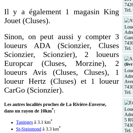
7426
Tel.
Il y a également 1 magasin King
Jouet (Cluses).
Loue
Adre
Sinon, on peut aussi y compter 3
Gare
7430
loueurs ADA (Scionzier, Cluses
Tel.
Scionzier, Scionzier), 2 loueurs
Europcar (Cluses, Morzine), 2
(liv
loueurs Avis (Cluses, Cluses), 1
Loue
Adre
loueur Hertz (Cluses) et 1 loueur
Aven
743
CarGo (Scionzier).
Tel.
Les autres localités proches de La Rivière-Enverse,
Loue
*
dans un rayon de 10km
:
Adre
5 R
*
Taninges
à 3.1 km
743
*
St-Sigismond
à 3.3 km
Tel.