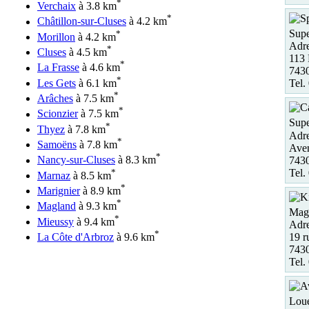
*
Verchaix
à 3.8 km
*
Châtillon-sur-Cluses
à 4.2 km
Supe
*
Morillon
à 4.2 km
Adre
*
Cluses
à 4.5 km
113 
*
La Frasse
à 4.6 km
7430
*
Les Gets
à 6.1 km
Tel.
*
Arâches
à 7.5 km
*
Scionzier
à 7.5 km
Supe
*
Thyez
à 7.8 km
Adre
*
Samoëns
à 7.8 km
Ave
*
Nancy-sur-Cluses
à 8.3 km
743
*
Tel.
Marnaz
à 8.5 km
*
Marignier
à 8.9 km
*
Magland
à 9.3 km
Maga
*
Mieussy
à 9.4 km
Adre
*
19 r
La Côte d'Arbroz
à 9.6 km
7430
Tel.
Loue