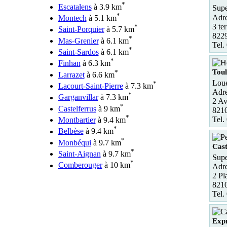
*
Escatalens
à 3.9 km
Supe
*
Adre
Montech
à 5.1 km
3 te
*
Saint-Porquier
à 5.7 km
8229
*
Mas-Grenier
à 6.1 km
Tel.
*
Saint-Sardos
à 6.1 km
*
Finhan
à 6.3 km
Toul
*
Larrazet
à 6.6 km
Loue
*
Lacourt-Saint-Pierre
à 7.3 km
Adre
*
Garganvillar
à 7.3 km
2 Av
*
Castelferrus
à 9 km
8210
*
Tel.
Montbartier
à 9.4 km
*
Belbèse
à 9.4 km
*
Monbéqui
à 9.7 km
Cast
*
Saint-Aignan
à 9.7 km
Supe
*
Comberouger
à 10 km
Adre
2 Pl
8210
Tel.
Exp