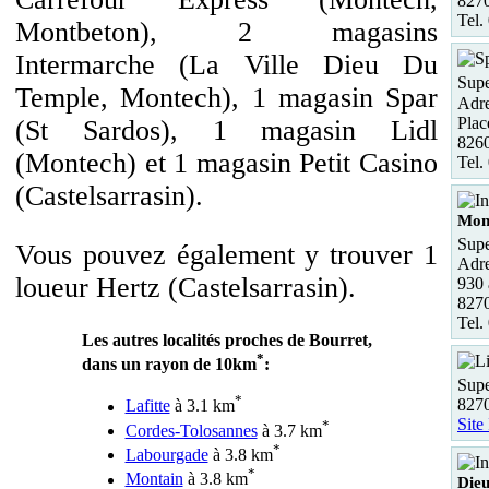
827
Tel.
Montbeton), 2 magasins
Intermarche (La Ville Dieu Du
Supe
Temple, Montech), 1 magasin Spar
Adre
Plac
(St Sardos), 1 magasin Lidl
8260
(Montech) et 1 magasin Petit Casino
Tel.
(Castelsarrasin).
Mon
Supe
Vous pouvez également y trouver 1
Adre
loueur Hertz (Castelsarrasin).
930
827
Tel.
Les autres localités proches de Bourret,
*
dans un rayon de 10km
:
Supe
*
827
Lafitte
à 3.1 km
Site
*
Cordes-Tolosannes
à 3.7 km
*
Labourgade
à 3.8 km
*
Montain
à 3.8 km
Die