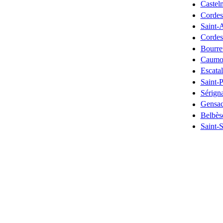
Castel
Cordes
Saint-
Cordes
Bourre
Caumo
Escata
Saint-P
Sérign
Gensa
Belbès
Saint-