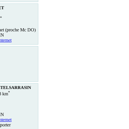
ET
*
uet (proche Mc DO)
IN
nternet
ASTELSARRASIN
*
.3 km
IN
nternet
porter