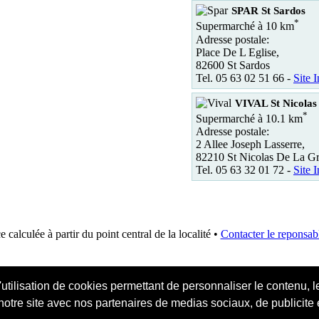
SPAR St Sardos
*
Supermarché à 10 km
Adresse postale:
Place De L Eglise,
82600 St Sardos
Tel. 05 63 02 51 66 -
Site I
VIVAL St Nicolas
*
Supermarché à 10.1 km
Adresse postale:
2 Allee Joseph Lasserre,
82210 St Nicolas De La G
Tel. 05 63 32 01 72 -
Site I
e calculée à partir du point central de la localité •
Contacter le reponsabl
'utilisation de cookies permettant de personnaliser le contenu, 
 notre site avec nos partenaires de medias sociaux, de publicite 