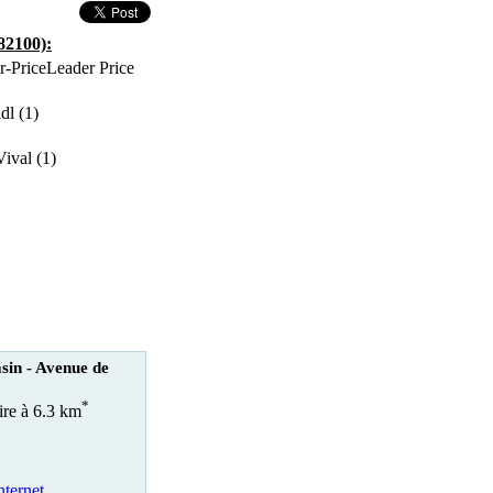
82100):
Leader Price
dl (1)
Vival (1)
sin - Avenue de
*
ire à 6.3 km
nternet