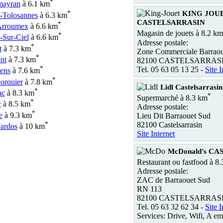
*
mayran
à 6.1 km
*
KING JOU
-Tolosannes
à 6.3 km
CASTELSARRASIN
*
Arroumex
à 6.6 km
Magasin de jouets à 8.2 km
*
-Sur-Ciel
à 6.6 km
Adresse postale:
*
t
à 7.3 km
Zone Commerciale Barrao
*
nt
à 7.3 km
82100 CASTELSARRAS
*
Tel. 05 63 05 13 25 -
Site I
lens
à 7.6 km
*
orquier
à 7.8 km
Lidl Castelsarrasin
*
ac
à 8.3 km
*
Supermarché à 8.3 km
*
c
à 8.5 km
Adresse postale:
*
e
à 9.3 km
Lieu Dit Barraouet Sud
*
82100 Castelsarrasin
Sardos
à 10 km
Site Internet
McDonald's C
Restaurant ou fastfood à 8
Adresse postale:
ZAC de Barraouet Sud
RN 113
82100 CASTELSARRAS
Tel. 05 63 32 62 34 -
Site I
Services: Drive, Wifi, A em