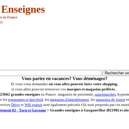
 Enseignes
es en France
om
Vous partez en vacances? Vous déménagez?
Et vous vous demandez
où vous allez pouvoir faire votre shopping
,
si vous allez pouvoir retrouvez vos
marques et magasins préférés
...
23662 grandes enseignes
en France: magasins de proximité,
supermarchés
, hyperm
ue les
restaurants et fast-food
, les
magasins d'ameublement
, les
magasins de jouets
et
ervices
Drive
et
Wifi gratuit
sont également précisés s'ils sont proposés par ces ense
tement 82 - Tarn et Garonne
>
Grandes enseignes à Garganvillar (82100) et ale