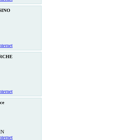
SINO
nternet
RCHE
nternet
ce
IN
nternet