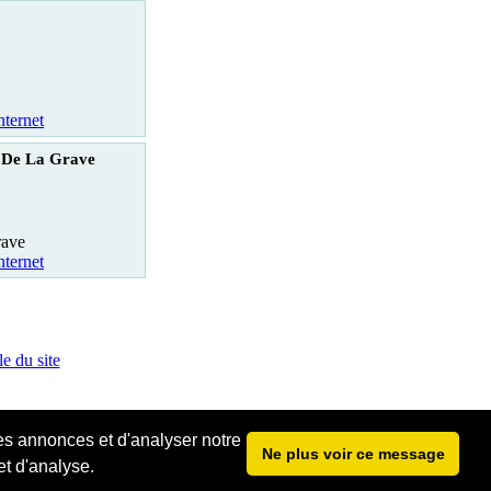
nternet
 De La Grave
rave
nternet
e du site
les annonces et d'analyser notre
Ne plus voir ce message
et d'analyse.