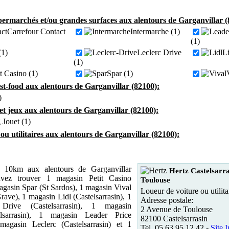
ermarchés et/ou grandes surfaces aux alentours de Garganvillar (
Carrefour Contact
Intermarche (1)
(1)
(1)
Leclerc Drive
Li
(1)
it Casino (1)
Spar (1)
ast-food aux alentours de Garganvillar (82100):
)
et jeux aux alentours de Garganvillar (82100):
 Jouet (1)
 ou utilitaires aux alentours de Garganvillar (82100):
10km aux alentours de Garganvillar
Hertz Castelsarra
vez trouver 1 magasin Petit Casino
Toulouse
magasin Spar (St Sardos), 1 magasin Vival
Loueur de voiture ou utilita
ave), 1 magasin Lidl (Castelsarrasin), 1
Adresse postale:
Drive (Castelsarrasin), 1 magasin
2 Avenue de Toulouse
elsarrasin), 1 magasin Leader Price
82100 Castelsarrasin
 magasin Leclerc (Castelsarrasin) et 1
Tel. 05 63 95 12 42 -
Site I