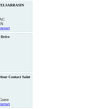
STELSARRASIN
SAC
IN
nternet
 Drive
four Contact Saint
-Grave
nternet