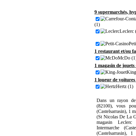
9 supermarchés, hyp
(1)
Leclerc 
Pet
1 restaurant et/ou f
McDo (1
1 magasin de jouets 
King
1 loueur de voitures
Hertz (1)
Dans un rayon de 
(82100), vous pou
(Castelsarrasin), 1 
(St Nicolas De La Gr
magasin Leclerc 
Intermarche (Cast
(Castelsarrasin), 1