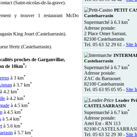
ntact (Saint-nicolas-de-la-grave).
PETIT CA
ement y trouver 1 restaurant McDo
Castelsarrasin
*
Supermarché à 6.3 km
Adresse postale:
2 Place Omer Sarraut,
magasin King Jouet (Castelsarrasin).
82100 Castelsarrasin
Tel. 05 63 32 29 61 -
Site I
ueur Hertz (Castelsarrasin).
INTERMA
ocalités proches de Garganvillar,
Castelsarrasin
*
*
on de 10km
:
Supermarché à 6.7 km
Adresse postale:
*
errus
à 3 km
ZAC du Barraouet
*
82100 Castelsarrasin
Aignan
à 3.7 km
Tel. 05 63 95 05 95 -
Site I
*
à 4.2 km
*
lle
à 4.2 km
Leader Pri
*
rgade
à 4.5 km
CASTELSARRASIN
*
*
n
à 4.5 km
Supermarché à 6.7 km
*
Adresse postale:
s
à 5.4 km
Artel Est - RN 113
*
t
à 5.6 km
82100 CASTELSARRAS
*
arrasin
à 5.7 km
Tel. 05 63 32 29 30 -
Site I