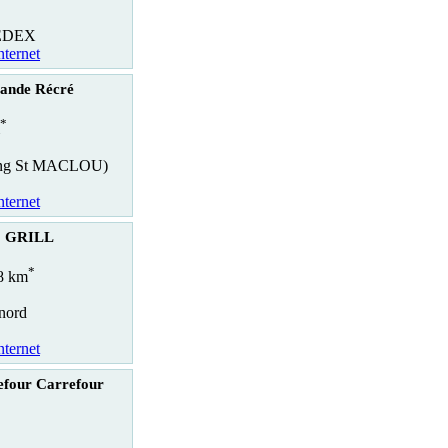
EDEX
nternet
ande Récré
*
king St MACLOU)
nternet
 GRILL
*
.8 km
 nord
nternet
efour Carrefour