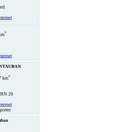
ord
nternet
*
 km
nternet
ONTAUBAN
*
.7 km
rcRN 20
nternet
porter
uban