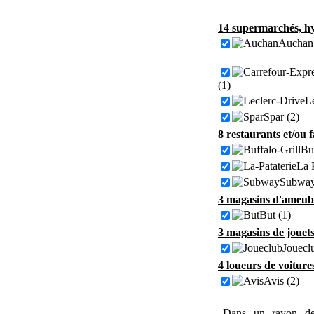
14 supermarchés, hy
Auchan 
(1)
Le
Spar (2)
8 restaurants et/ou 
Buf
La P
Subway
3 magasins d'ameubl
But (1)
3 magasins de jouets
Jouecl
4 loueurs de voiture
Avis (2)
Dans un rayon de