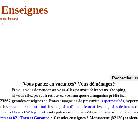
 Enseignes
es en France
om
Vous partez en vacances? Vous déménagez?
Et vous vous demandez
où vous allez pouvoir faire votre shopping
,
si vous allez pouvoir retrouvez vos
marques et magasins préférés
...
23662 grandes enseignes
en France: magasins de proximité,
supermarchés
, hyperm
ue les
restaurants et fast-food
, les
magasins d'ameublement
, les
magasins de jouets
et
ervices
Drive
et
Wifi gratuit
sont également précisés s'ils sont proposés par ces ense
tement 82 - Tarn et Garonne
>
Grandes enseignes à Montastruc (82130) et alent