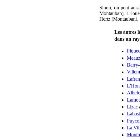
Sinon, on peut auss
Montauban), 1 loue
Hertz (Montauban).
Les autres l
dans un ra
Pique
Meauz
Barry-
Ville
Lafran
L'Hon
Albefe
Lamot
Lizac
Labas
Puyco
La Vil
Montb