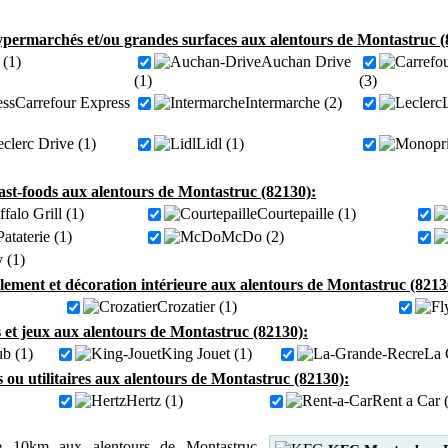
permarchés et/ou grandes surfaces aux alentours de Montastruc (
(1)
Auchan Drive
(1)
(3)
Carrefour Express
Intermarche (2)
clerc Drive (1)
Lidl (1)
fast-foods aux alentours de Montastruc (82130):
falo Grill (1)
Courtepaille (1)
ataterie (1)
McDo (2)
 (1)
ement et décoration intérieure aux alentours de Montastruc (8213
Crozatier (1)
 et jeux aux alentours de Montastruc (82130):
ub (1)
King Jouet (1)
La 
s ou utilitaires aux alentours de Montastruc (82130):
Hertz (1)
Rent a Car 
 10km aux alentours de Montastruc