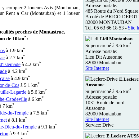
Adresse postale:
i y compter 2 loueurs Avis (Montauban,
485 Route du Nord Square
ur Rent a Car (Montauban) et 1 loueur
A coté de BRICO DEPOT
82000 MONTAUBAN
Tel. 05 63 66 18 53 -
Site I
ocalités proches de Montastruc,
*
yon de 10km
:
Lidl Montauban
*
Supermarché à 9.6 km
*
cos
à 1.9 km
Adresse postale:
*
Lieu Dit Aussonne
ac
à 2.7 km
82000 Montauban
*
d'Islemade
à 4.2 km
Site Internet
*
made
à 4.2 km
*
çaise
à 4.9 km
E.Lecler
*
Aussonne
or-de-Cos
à 5.1 km
*
*
Supermarché à 9.6 km
uille-Lagarde
à 5.6 km
Adresse postale:
*
he-Capdeville
à 6 km
1031 Route de nord
*
à 7 km
Aussonne
*
tide-du-Temple
à 7.5 km
82000 Montauban
*
Site Internet
rnet
à 8.1 km
Service: Drive
*
le-Dieu-du-Temple
à 9.1 km
*
eton
à 9.3 km
E.Leclerc AU