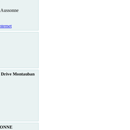
 Aussonne
nternet
c Drive Montauban
SSONNE