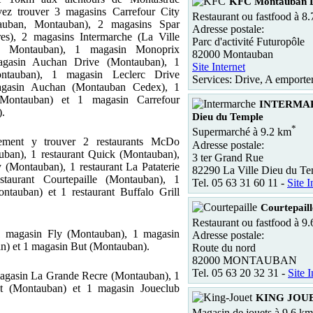
KFC Montauban D
ez trouver 3 magasins Carrefour City
Restaurant ou fastfood à 8
auban, Montauban), 2 magasins Spar
Adresse postale:
es), 2 magasins Intermarche (La Ville
Parc d'activité Futuropôle
 Montauban), 1 magasin Monoprix
82000 Montauban
agasin Auchan Drive (Montauban), 1
Site Internet
ntauban), 1 magasin Leclerc Drive
Services: Drive, A emporte
agasin Auchan (Montauban Cedex), 1
(Montauban) et 1 magasin Carrefour
INTERMAR
).
Dieu du Temple
*
Supermarché à 9.2 km
ement y trouver 2 restaurants McDo
Adresse postale:
ban), 1 restaurant Quick (Montauban),
3 ter Grand Rue
 (Montauban), 1 restaurant La Pataterie
82290 La Ville Dieu du T
staurant Courtepaille (Montauban), 1
Tel. 05 63 31 60 11 -
Site I
ntauban) et 1 restaurant Buffalo Grill
Courtepa
Restaurant ou fastfood à 9
1 magasin Fly (Montauban), 1 magasin
Adresse postale:
n) et 1 magasin But (Montauban).
Route du nord
82000 MONTAUBAN
Tel. 05 63 20 32 31 -
Site I
magasin La Grande Recre (Montauban), 1
t (Montauban) et 1 magasin Joueclub
KING JOU
Magasin de jouets à 9.6 km