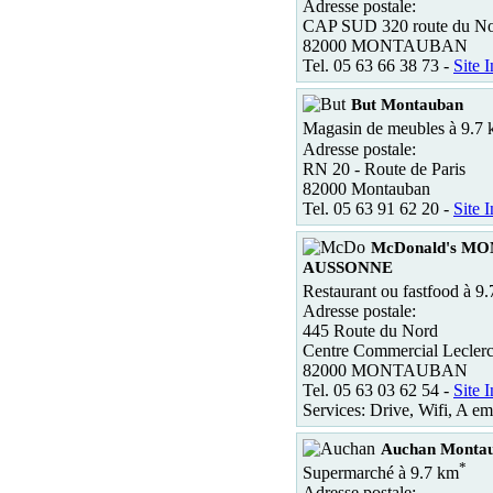
Adresse postale:
CAP SUD 320 route du N
82000 MONTAUBAN
Tel. 05 63 66 38 73 -
Site I
But Montauban
Magasin de meubles à 9.7
Adresse postale:
RN 20 - Route de Paris
82000 Montauban
Tel. 05 63 91 62 20 -
Site I
McDonald's M
AUSSONNE
Restaurant ou fastfood à 9
Adresse postale:
445 Route du Nord
Centre Commercial Lecle
82000 MONTAUBAN
Tel. 05 63 03 62 54 -
Site I
Services: Drive, Wifi, A em
Auchan Monta
*
Supermarché à 9.7 km
Adresse postale: