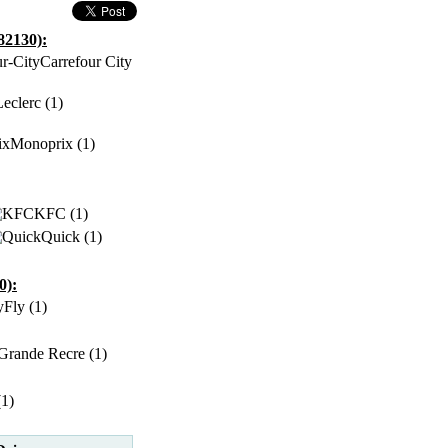
82130):
Carrefour City
Leclerc (1)
Monoprix (1)
KFC (1)
Quick (1)
0):
Fly (1)
Grande Recre (1)
(1)