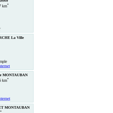
rive
*
.7 km
r
CHE La Ville
emple
nternet
ille MONTAUBAN
*
.6 km
nternet
ET MONTAUBAN
*