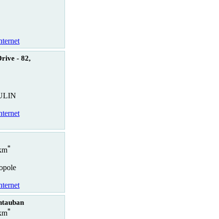
nternet
rive - 82,
ULIN
nternet
*
 km
opole
nternet
ntauban
*
 km