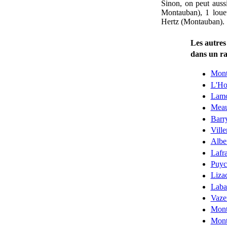
Sinon, on peut auss
Montauban), 1 loue
Hertz (Montauban).
Les autres
dans un r
Mont
L'Ho
Lamo
Mea
Barr
Vill
Albe
Lafr
Puyc
Liza
Laba
Vaze
Mont
Mont