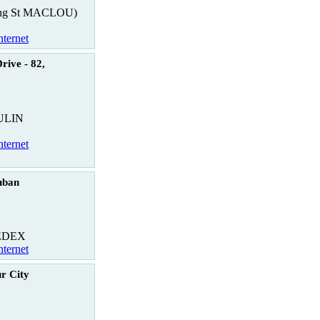
king St MACLOU)
nternet
rive - 82,
ULIN
nternet
uban
EDEX
nternet
r City