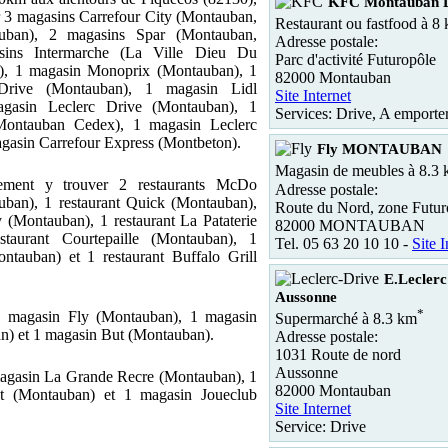
KFC Montauban D
 3 magasins Carrefour City (Montauban,
Restaurant ou fastfood à 8
uban), 2 magasins Spar (Montauban,
Adresse postale:
sins Intermarche (La Ville Dieu Du
Parc d'activité Futuropôle
), 1 magasin Monoprix (Montauban), 1
82000 Montauban
rive (Montauban), 1 magasin Lidl
Site Internet
gasin Leclerc Drive (Montauban), 1
Services: Drive, A emporte
ontauban Cedex), 1 magasin Leclerc
gasin Carrefour Express (Montbeton).
Fly MONTAUBAN
Magasin de meubles à 8.3
ement y trouver 2 restaurants McDo
Adresse postale:
ban), 1 restaurant Quick (Montauban),
Route du Nord, zone Futur
 (Montauban), 1 restaurant La Pataterie
82000 MONTAUBAN
staurant Courtepaille (Montauban), 1
Tel. 05 63 20 10 10 -
Site I
ntauban) et 1 restaurant Buffalo Grill
E.Lecler
Aussonne
*
1 magasin Fly (Montauban), 1 magasin
Supermarché à 8.3 km
n) et 1 magasin But (Montauban).
Adresse postale:
1031 Route de nord
Aussonne
magasin La Grande Recre (Montauban), 1
82000 Montauban
t (Montauban) et 1 magasin Joueclub
Site Internet
Service: Drive