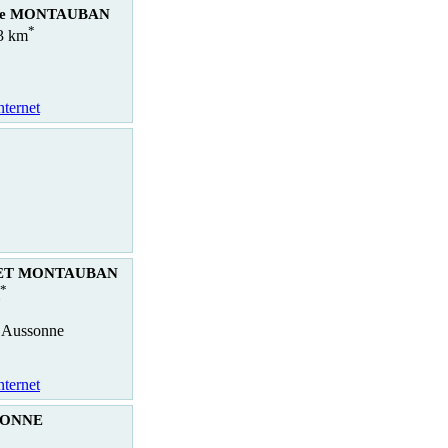
ille MONTAUBAN
*
.3 km
nternet
ET MONTAUBAN
*
 Aussonne
nternet
SSONNE