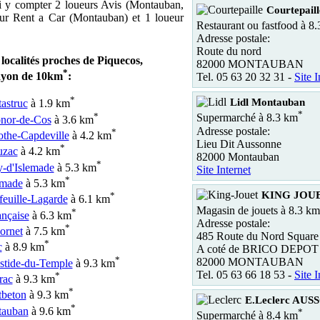
i y compter 2 loueurs Avis (Montauban,
Courtepa
ur Rent a Car (Montauban) et 1 loueur
Restaurant ou fastfood à 8
Adresse postale:
Route du nord
 localités proches de Piquecos,
82000 MONTAUBAN
*
ayon de 10km
:
Tel. 05 63 20 32 31 -
Site I
*
Lidl Montauban
astruc
à 1.9 km
*
*
Supermarché à 8.3 km
nor-de-Cos
à 3.6 km
Adresse postale:
*
the-Capdeville
à 4.2 km
Lieu Dit Aussonne
*
uzac
à 4.2 km
82000 Montauban
*
y-d'Islemade
à 5.3 km
Site Internet
*
emade
à 5.3 km
KING JOU
*
feuille-Lagarde
à 6.1 km
Magasin de jouets à 8.3 km
*
ançaise
à 6.3 km
Adresse postale:
*
ornet
à 7.5 km
485 Route du Nord Square
*
c
à 8.9 km
A coté de BRICO DEPOT
*
82000 MONTAUBAN
stide-du-Temple
à 9.3 km
Tel. 05 63 66 18 53 -
Site I
*
rac
à 9.3 km
*
beton
à 9.3 km
E.Leclerc AU
*
auban
à 9.6 km
*
Supermarché à 8.4 km