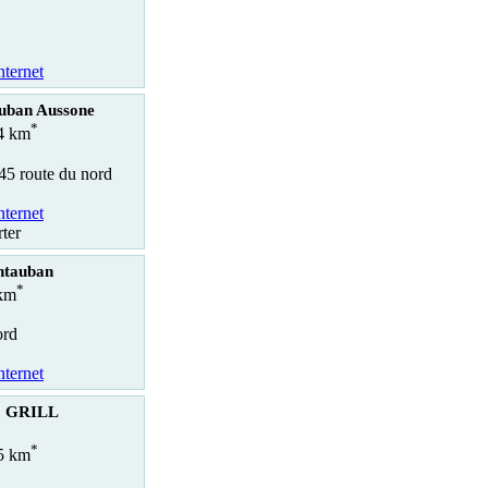
nternet
uban Aussone
*
.4 km
45 route du nord
nternet
ter
ntauban
*
 km
ord
nternet
 GRILL
*
.5 km