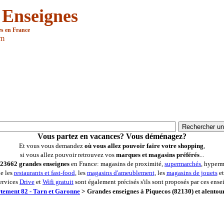
 Enseignes
es en France
om
Vous partez en vacances? Vous déménagez?
Et vous vous demandez
où vous allez pouvoir faire votre shopping
,
si vous allez pouvoir retrouvez vos
marques et magasins préférés
...
23662 grandes enseignes
en France: magasins de proximité,
supermarchés
, hyperm
ue les
restaurants et fast-food
, les
magasins d'ameublement
, les
magasins de jouets
et
ervices
Drive
et
Wifi gratuit
sont également précisés s'ils sont proposés par ces ense
tement 82 - Tarn et Garonne
>
Grandes enseignes à Piquecos (82130) et alentou