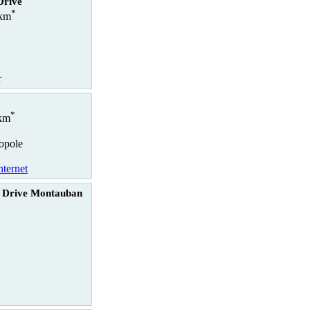
rive
*
 km
r
*
 km
opole
nternet
c Drive Montauban