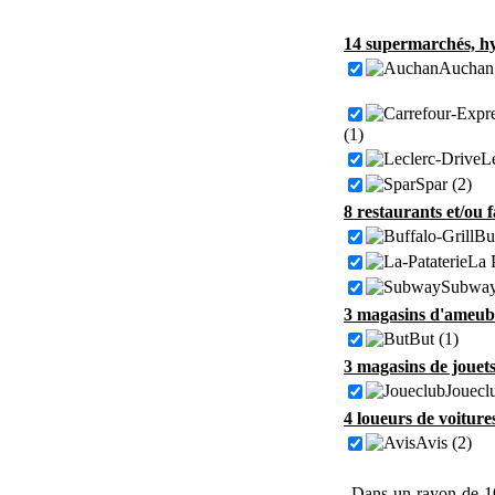
14 supermarchés, hy
Auchan 
(1)
Le
Spar (2)
8 restaurants et/ou 
Buf
La P
Subway
3 magasins d'ameubl
But (1)
3 magasins de jouets
Jouecl
4 loueurs de voiture
Avis (2)
Dans un rayon de 1