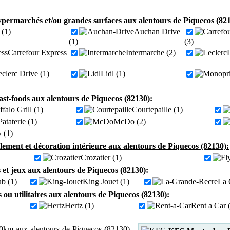
permarchés et/ou grandes surfaces aux alentours de Piquecos (821
(1)
Auchan Drive
(1)
(3)
Carrefour Express
Intermarche (2)
clerc Drive (1)
Lidl (1)
fast-foods aux alentours de Piquecos (82130):
falo Grill (1)
Courtepaille (1)
ataterie (1)
McDo (2)
 (1)
ement et décoration intérieure aux alentours de Piquecos (82130):
Crozatier (1)
 et jeux aux alentours de Piquecos (82130):
ub (1)
King Jouet (1)
La 
s ou utilitaires aux alentours de Piquecos (82130):
Hertz (1)
Rent a Car 
0km aux alentours de Piquecos (82130),