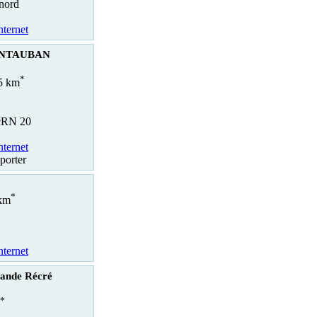
 nord
nternet
ONTAUBAN
*
.5 km
rcRN 20
nternet
porter
*
 km
nternet
ande Récré
*