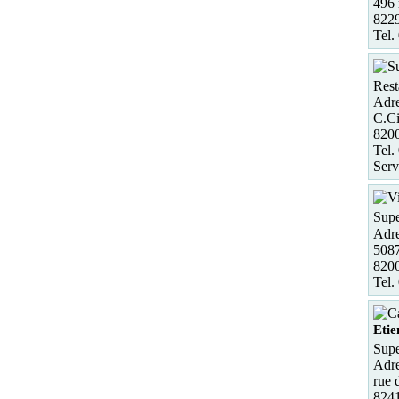
496 
822
Tel.
Rest
Adre
C.Ci
820
Tel.
Serv
Supe
Adre
5087
820
Tel.
Etie
Supe
Adre
rue 
8241