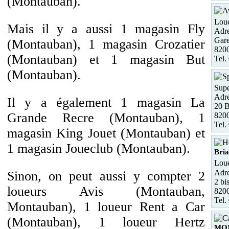
(Montauban).
Loue
Mais il y a aussi 1 magasin Fly
Adre
Gare
(Montauban), 1 magasin Crozatier
820
(Montauban) et 1 magasin But
Tel.
(Montauban).
Supe
Adre
Il y a également 1 magasin La
20 B
Grande Recre (Montauban), 1
820
Tel.
magasin King Jouet (Montauban) et
1 magasin Joueclub (Montauban).
Bri
Loue
Adre
Sinon, on peut aussi y compter 2
2 bi
loueurs Avis (Montauban,
820
Tel.
Montauban), 1 loueur Rent a Car
(Montauban), 1 loueur Hertz
MO