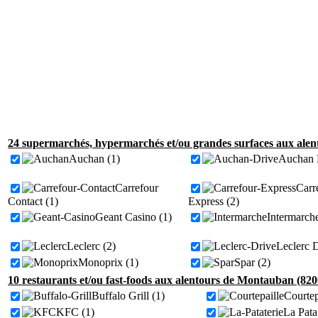
24 supermarchés, hypermarchés et/ou grandes surfaces aux ale
Auchan (1)
Auchan D
Carrefour
Carr
Contact (1)
Express (2)
Geant Casino (1)
Intermarche
Leclerc (2)
Leclerc D
Monoprix (1)
Spar (2)
10 restaurants et/ou fast-foods aux alentours de Montauban (820
Buffalo Grill (1)
Courtep
KFC (1)
La Patat