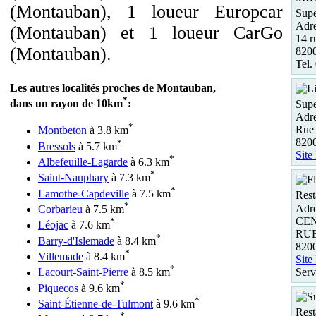
(Montauban), 1 loueur Europcar
Supe
Adre
(Montauban) et 1 loueur CarGo
14 r
(Montauban).
82
Tel.
Les autres localités proches de Montauban,
*
dans un rayon de 10km
:
Supe
Adre
*
Rue
Montbeton
à 3.8 km
820
*
Bressols
à 5.7 km
Site
*
Albefeuille-Lagarde
à 6.3 km
*
Saint-Nauphary
à 7.3 km
*
Lamothe-Capdeville
à 7.5 km
Rest
*
Adre
Corbarieu
à 7.5 km
CEN
*
Léojac
à 7.6 km
RUE
*
Barry-d'Islemade
à 8.4 km
82
*
Villemade
à 8.4 km
Site
*
Serv
Lacourt-Saint-Pierre
à 8.5 km
*
Piquecos
à 9.6 km
*
Saint-Étienne-de-Tulmont
à 9.6 km
Rest
*