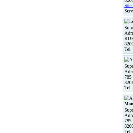
820
Site
Serv
Supe
Adre
RUE
82
Tel.
Supe
Adre
785 
82
Tel.
Mon
Supe
Adre
785
820
Tel.