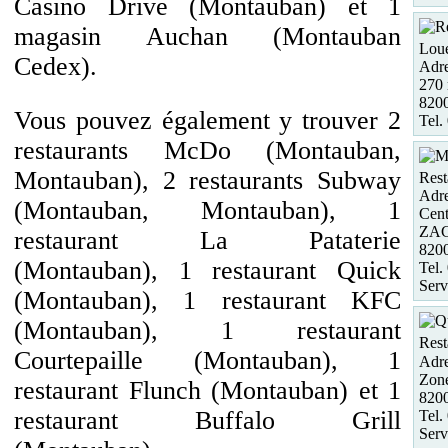
Casino Drive (Montauban) et 1
magasin Auchan (Montauban
Loue
Cedex).
Adre
270 
82
Vous pouvez également y trouver 2
Tel.
restaurants McDo (Montauban,
Montauban), 2 restaurants Subway
Rest
Adre
(Montauban, Montauban), 1
Cent
ZAC 
restaurant La Pataterie
82
(Montauban), 1 restaurant Quick
Tel.
Serv
(Montauban), 1 restaurant KFC
(Montauban), 1 restaurant
Rest
Courtepaille (Montauban), 1
Adre
Zone
restaurant Flunch (Montauban) et 1
82
restaurant Buffalo Grill
Tel.
Serv