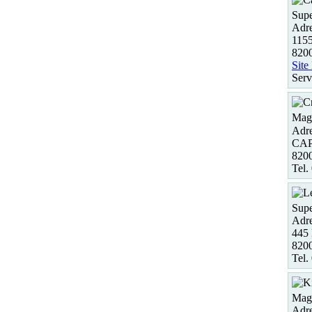
Supe
Adre
1155
820
Site
Serv
Maga
Adre
CAP
82
Tel.
Supe
Adre
445
82
Tel.
Maga
Adre