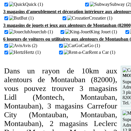
Quick (1)
Subway (2
3 magasins d'ameublement et décoration intérieure aux alentou
But (1)
Crozatier (1)
3 magasins de jouets et jeux aux alentours de Montauban (82000
Joueclub (1)
King Jouet (1)
6 loueurs de voitures ou utilitaires aux alentours de Montauban 
Avis (2)
CarGo (1)
Hertz (1)
Rent a Car (1)
Dans un rayon de 10km aux
MO
alentours de Montauban (82000),
Supe
vous pouvez trouver 3 magasins
Adre
3 pl
Lidl (Montech, Montauban,
82
Tel.
Montauban), 3 magasins Carrefour
City (Montauban, Montauban,
Supe
Montauban), 2 magasins Leclerc
Adre
12 R