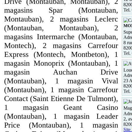
Drive (Montauban, Montauban), 2
82
magasins Spar (Montauban,
Tel.
Montauban), 2 magasins Leclerc
MO
(Montauban, Montauban), 2
Supe
magasins Intermarche (Montauban,
Adre
8 ru
Montech), 2 magasins Carrefour
82
Express (Montech, Montbeton), 1
Tel.
magasin Monoprix (Montauban), 1
Loue
magasin Auchan Drive
Adre
(Montauban), 1 magasin Vival
23 
820
(Montauban), 1 magasin Carrefour
Tel.
Contact (Saint Etienne De Tulmont),
1 magasin Geant Casino
Maga
Adre
(Montauban), 1 magasin Leader
2, a
Price (Montauban), 1 magasin
82
Site