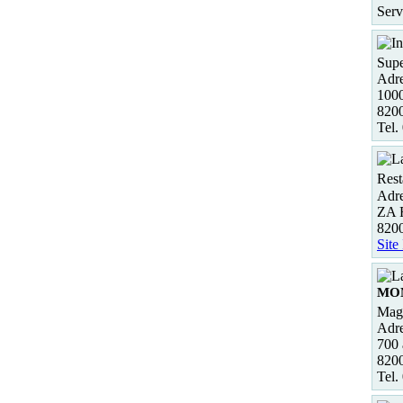
Serv
Supe
Adre
1000
820
Tel.
Rest
Adre
ZA F
82
Site
MO
Maga
Adre
700 
82
Tel.