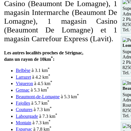
Casino (Beaumont De Lomagne), 1
Supe
magasin Intermarche (Beaumont De
Adre
2 Pl
Lomagne), 1 magasin Casino
825
(Beaumont De Lomagne) et 1
Tel.
magasin Carrefour Express (Lavit).
Lom
Supe
Les autres localités proches de Sérignac,
Adre
*
dans un rayon de 10km
:
2 Pl
825
*
Belbèse
à 3.1 km
Tel.
*
Larrazet
à 4.2 km
*
Vigueron
à 4.5 km
Bea
*
Gensac
à 5.3 km
Supe
*
Beaumont-de-Lomagne
à 5.3 km
Adre
*
Fajolles
à 5.7 km
Rout
*
Coutures
à 7.3 km
825
*
Tel.
Labourgade
à 7.3 km
*
Montain
à 7.3 km
*
Esparsac
à 7.8 km