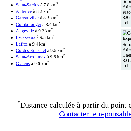
Supe
*
Saint-Sardos
à 7.8 km
Adre
*
Auterive
à 8.2 km
Plac
*
8260
Garganvillar
à 8.3 km
Tel.
*
Comberouger
à 8.4 km
*
Angeville
à 9.2 km
*
Escazeaux
à 9.3 km
Exp
*
Lafitte
à 9.4 km
Sup
*
Adre
Cordes-Sur-Ciel
à 9.6 km
Chem
*
Saint-Arroumex
à 9.6 km
8212
*
Glatens
à 9.6 km
Tel.
*
Distance calculée à partir du point c
Contacter le reponsable