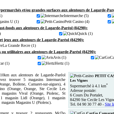
permarchés et/ou grandes surfaces aux alentours de Lagarde-Paré
1)
Intermarche (5)
asins U (1)
Petit Casino (4)
fast-foods aux alentours de Lagarde-Paréol (84290):
)
Quick (1)
 et jeux aux alentours de Lagarde-Paréol (84290):
La Grande Recre (1)
s ou utilitaires aux alentours de Lagarde-Paréol (84290):
Avis (1)
Ca
ar (1)
Hertz (1)
10km aux alentours de Lagarde-Paréol
PETIT CAS
vez trouver 5 magasins Intermarche
Les Vignes
range, Bollene, Camaret-sur-aigues), 4
*
Supermarché à 4.1 km
sino (Orange, Orange, Ste Cecile Les
Adresse postale:
3 magasins Vival (Orange, Piolenc, St
6 Cours Du Portalet,
 1 magasin Lidl (Orange), 1 magasin
84290 Ste Cecile Les Vign
1 magasin Magasins U (Piolenc).
Tel. 04 90 30 77 40 -
Site I
ement y trouver 2 restaurants McDo
CarGo Camaret 