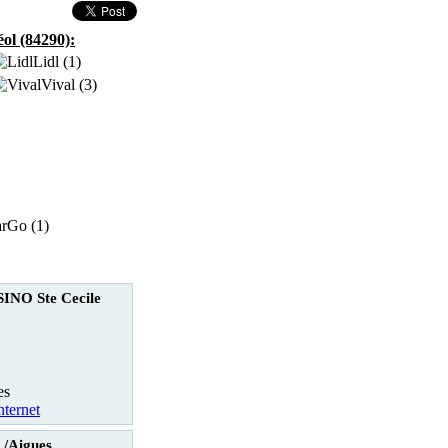
ol (84290):
Lidl (1)
Vival (3)
rGo (1)
INO Ste Cecile
es
nternet
/Aigues