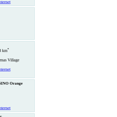
nternet
*
.3 km
rnas Village
nternet
SINO Orange
nternet