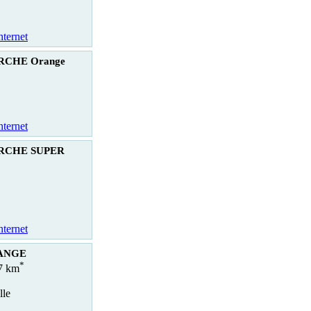
nternet
CHE Orange
nternet
RCHE SUPER
nternet
RANGE
*
.7 km
lle