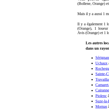
(Bollene, Orange) et
Mais il y a aussi 1 
Il y a également 1 
(Orange), 1 loueur
Avis (Orange) et 1 
Les autres loc
dans un rayo
Sérigna
Uchaux
Rochegu
Sainte-C
Travaill
Camaret
Cairann
Piolenc
à
Suze-la-
Mornas
à