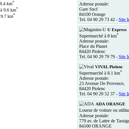
*
9.4 km
Adresse postale:
*
Gare Sncf
à 9.6 km
84100 Orange
*
 9.7 km
Tel. 04 90 29 73 42 -
Site I
U Express
*
Supermarché à 8 km
Adresse postale:
Place du Planet
84420 Piolenc
Tel. 04 90 29 79 79 -
Site I
VIVAL Piolenc
*
Supermarché à 8.1 km
Adresse postale:
23 Avenue De Provence,
84420 Piolenc
Tel. 04 90 29 52 37 -
Site I
ADA ORANGE
Loueur de voiture ou utilita
Adresse postale:
779 av. de Lattre de Tassig
84100 ORANGE