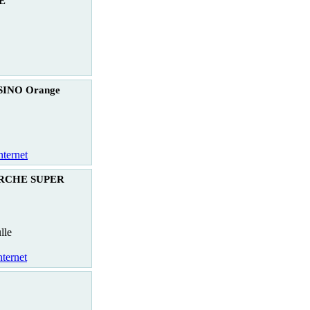
E
SINO Orange
nternet
RCHE SUPER
lle
nternet