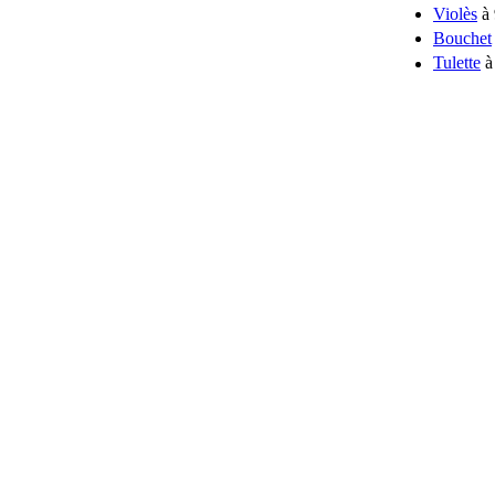
Violès
à 
Bouchet
Tulette
à