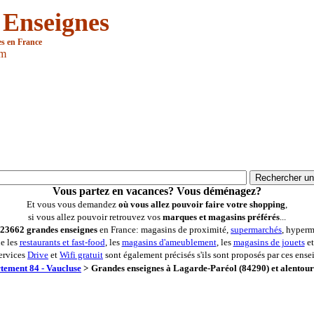
 Enseignes
es en France
om
Vous partez en vacances? Vous déménagez?
Et vous vous demandez
où vous allez pouvoir faire votre shopping
,
si vous allez pouvoir retrouvez vos
marques et magasins préférés
...
23662 grandes enseignes
en France: magasins de proximité,
supermarchés
, hyperm
ue les
restaurants et fast-food
, les
magasins d'ameublement
, les
magasins de jouets
et
ervices
Drive
et
Wifi gratuit
sont également précisés s'ils sont proposés par ces ense
tement 84 - Vaucluse
>
Grandes enseignes à Lagarde-Paréol (84290) et alentour