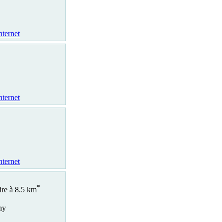
nternet
nternet
nternet
*
ire à 8.5 km
ny