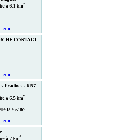
*
ire à 6.1 km
nternet
RCHE CONTACT
nternet
es Pradines - RN7
*
ire à 6.5 km
le Isle Auto
nternet
e
*
aire à 7 km