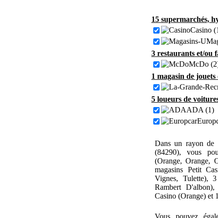
15 supermarchés, hy
Casino (
Mag
3 restaurants et/ou 
McDo (2
1 magasin de jouets
5 loueurs de voiture
ADA (1)
Europc
Dans un rayon de 
(84290), vous pou
(Orange, Orange, O
magasins Petit Ca
Vignes, Tulette), 
Rambert D'albon),
Casino (Orange) et 
Vous pouvez égal