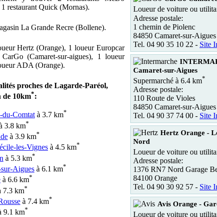
 1 restaurant Quick (Mornas).
Loueur de voiture ou utilita
Adresse postale:
1 chemin de Piolenc
magasin La Grande Recre (Bollene).
84850 Camaret-sur-Aigues
Tel. 04 90 35 10 22 -
Site I
loueur Hertz (Orange), 1 loueur Europcar
 CarGo (Camaret-sur-aigues), 1 loueur
INTERMA
loueur ADA (Orange).
Camaret-sur-Aigues
*
Supermarché à 6.4 km
alités proches de Lagarde-Paréol,
Adresse postale:
*
n de 10km
:
110 Route de Violes
84850 Camaret-sur-Aigues
*
n-du-Comtat
à 3.7 km
Tel. 04 90 37 74 00 -
Site I
*
à 3.8 km
Hertz Orange - L
*
de
à 3.9 km
Nord
*
écile-les-Vignes
à 4.5 km
Loueur de voiture ou utilita
*
an
à 5.3 km
Adresse postale:
*
-sur-Aigues
à 6.1 km
1376 RN7 Nord Garage Bel
*
84100 Orange
e
à 6.6 km
Tel. 04 90 30 92 57 -
Site I
*
 7.3 km
*
Rousse
à 7.4 km
Avis Orange - Gar
*
 9.1 km
Loueur de voiture ou utilit