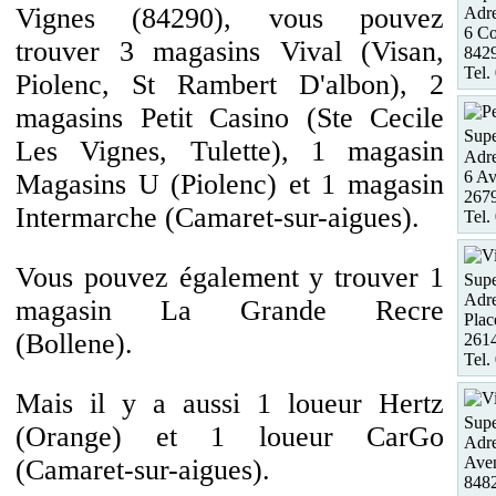
Vignes (84290), vous pouvez
Adre
6 Co
trouver 3 magasins Vival (Visan,
8429
Tel.
Piolenc, St Rambert D'albon), 2
magasins Petit Casino (Ste Cecile
Supe
Les Vignes, Tulette), 1 magasin
Adre
6 Av
Magasins U (Piolenc) et 1 magasin
2679
Intermarche (Camaret-sur-aigues).
Tel.
Vous pouvez également y trouver 1
Supe
Adre
magasin La Grande Recre
Plac
(Bollene).
2614
Tel.
Mais il y a aussi 1 loueur Hertz
Supe
(Orange) et 1 loueur CarGo
Adre
Aven
(Camaret-sur-aigues).
848