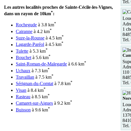
Tel.
Les autres localités proches de Sainte-Cécile-les-Vignes,
*
dans un rayon de 10km
:
Loue
*
Adre
Rochegude
à 3.8 km
1 ch
*
Cairanne
à 4.2 km
8485
*
Suze-la-Rousse
à 4.5 km
Tel.
*
Lagarde-Paréol
à 4.5 km
*
Tulette
à 5.3 km
Cam
*
Bouchet
à 5.6 km
Supe
*
Saint-Roman-de-Malegarde
à 6.6 km
Adre
*
Uchaux
à 7.3 km
110 
*
Travaillan
à 7.5 km
8485
*
Tel.
Sérignan-du-Comtat
à 7.8 km
*
Visan
à 8.4 km
*
Rasteau
à 8.5 km
Nor
*
Camaret-sur-Aigues
à 9.2 km
Loue
*
Buisson
à 9.6 km
Adre
1376
841
Tel.