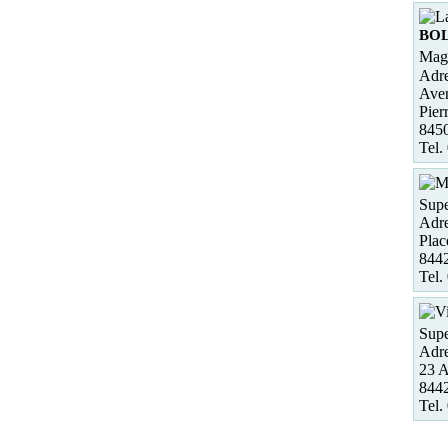
BO
Maga
Adre
Ave
Pier
845
Tel.
Supe
Adre
Plac
8442
Tel.
Supe
Adre
23 A
8442
Tel.