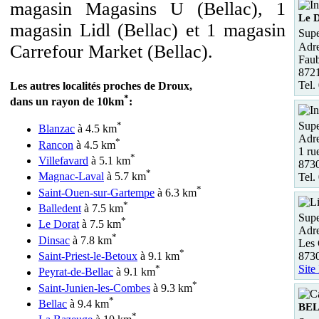
magasin Magasins U (Bellac), 1
Le 
magasin Lidl (Bellac) et 1 magasin
Supe
Adre
Carrefour Market (Bellac).
Faub
8721
Tel.
Les autres localités proches de Droux,
*
dans un rayon de 10km
:
Supe
*
Blanzac
à 4.5 km
Adre
*
Rancon
à 4.5 km
1 ru
*
Villefavard
à 5.1 km
8730
*
Magnac-Laval
à 5.7 km
Tel.
*
Saint-Ouen-sur-Gartempe
à 6.3 km
*
Balledent
à 7.5 km
Supe
*
Le Dorat
à 7.5 km
Adre
*
Dinsac
à 7.8 km
Les 
*
Saint-Priest-le-Betoux
à 9.1 km
8730
*
Site
Peyrat-de-Bellac
à 9.1 km
*
Saint-Junien-les-Combes
à 9.3 km
*
Bellac
à 9.4 km
BE
*