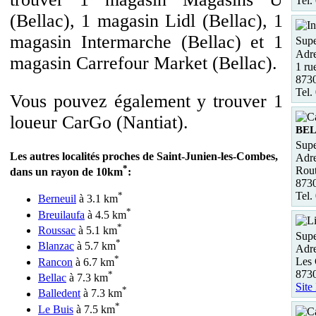
Tel.
(Bellac), 1 magasin Lidl (Bellac), 1
magasin Intermarche (Bellac) et 1
Supe
Adre
magasin Carrefour Market (Bellac).
1 ru
8730
Tel.
Vous pouvez également y trouver 1
loueur CarGo (Nantiat).
BE
Supe
Les autres localités proches de Saint-Junien-les-Combes,
Adre
*
Rout
dans un rayon de 10km
:
873
Tel.
*
Berneuil
à 3.1 km
*
Breuilaufa
à 4.5 km
*
Roussac
à 5.1 km
Supe
*
Blanzac
à 5.7 km
Adre
*
Les 
Rancon
à 6.7 km
8730
*
Bellac
à 7.3 km
Site
*
Balledent
à 7.3 km
*
Le Buis
à 7.5 km