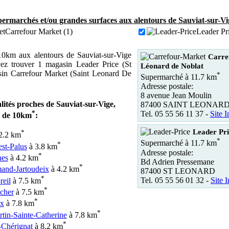
ermarchés et/ou grandes surfaces aux alentours de Sauviat-sur-Vi
Carrefour Market (1)
Leader Pri
0km aux alentours de Sauviat-sur-Vige
Carre
ez trouver 1 magasin Leader Price (St
Léonard de Noblat
sin Carrefour Market (Saint Leonard De
*
Supermarché à 11.7 km
Adresse postale:
8 avenue Jean Moulin
alités proches de Sauviat-sur-Vige,
87400 SAINT LEONAR
*
Tel. 05 55 56 11 37 -
Site I
n de 10km
:
Leader P
*
2.2 km
*
Supermarché à 11.7 km
*
est-Palus
à 3.8 km
Adresse postale:
*
nes
à 4.2 km
Bd Adrien Pressemane
*
and-Jartoudeix
à 4.2 km
87400 ST LEONARD
*
Tel. 05 55 56 01 32 -
Site I
reil
à 7.5 km
*
cher
à 7.5 km
*
ux
à 7.8 km
*
rtin-Sainte-Catherine
à 7.8 km
*
-Chérignat
à 8.2 km