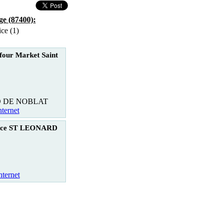
ge (87400):
ce (1)
four Market Saint
D DE NOBLAT
nternet
rice ST LEONARD
nternet