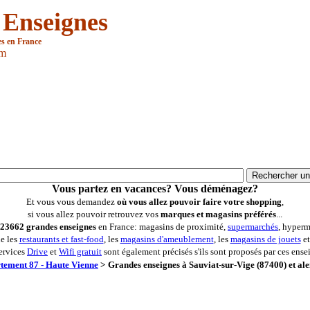
 Enseignes
es en France
om
Vous partez en vacances? Vous déménagez?
Et vous vous demandez
où vous allez pouvoir faire votre shopping
,
si vous allez pouvoir retrouvez vos
marques et magasins préférés
...
23662 grandes enseignes
en France: magasins de proximité,
supermarchés
, hyperm
ue les
restaurants et fast-food
, les
magasins d'ameublement
, les
magasins de jouets
et
ervices
Drive
et
Wifi gratuit
sont également précisés s'ils sont proposés par ces ense
tement 87 - Haute Vienne
>
Grandes enseignes à Sauviat-sur-Vige (87400) et al