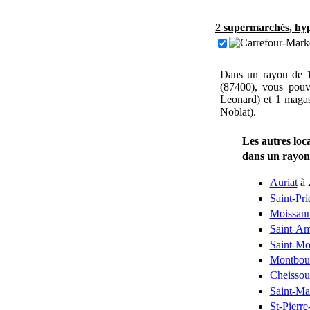
2 supermarchés, hyp
Dans un rayon de 1
(87400), vous pouv
Leonard) et 1 maga
Noblat).
Les autres loc
dans un rayo
Auriat
à 
Saint-Pri
Moissan
Saint-Am
Saint-Mo
Montbou
Cheisso
Saint-Ma
St-Pierre